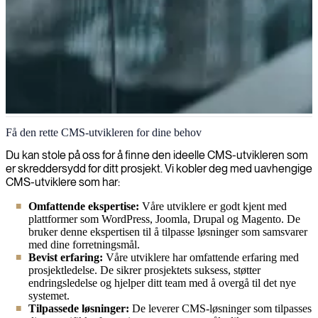
CMS
Få den rette CMS-utvikleren for dine behov
Vi utvikler tilpassede innholdshåndteringssystemer (CMS) som gjør
Du kan stole på oss for å finne den ideelle CMS-utvikleren som
det mulig for bedrifter å effektivt lage, administrere og publisere
er skreddersydd for ditt prosjekt. Vi kobler deg med uavhengige
digitalt innhold, noe som øker arbeidsflyteffektiviteten og
CMS-utviklere som har:
opprettholder en konsistent tilstedeværelse på nett.
Omfattende ekspertise:
Våre utviklere er godt kjent med
plattformer som WordPress, Joomla, Drupal og Magento. De
bruker denne ekspertisen til å tilpasse løsninger som samsvarer
med dine forretningsmål.
Bevist erfaring:
Våre utviklere har omfattende erfaring med
prosjektledelse. De sikrer prosjektets suksess, støtter
endringsledelse og hjelper ditt team med å overgå til det nye
systemet.
Tilpassede løsninger:
De leverer CMS-løsninger som tilpasses