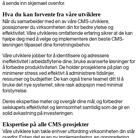
å sende inn skjemaet ovenfor.
Hva du kan forvente fra våre utviklere
Når du samarbeider med en av våre CMS-utviklere,
posisjonerer du virksomheten din for bedre ytelse og
effektivitet. Våre utvikleres omfattende erfaring sikrer at de kan
hjelpe deg med å velge og implementere den beste CMS-
løsningen tilpasset dine forretningsbehov.
Våre utviklere jobber for å identifisere og adressere
ineffektivitet i arbeidsflytene dine, bruke avanserte løsninger for
å forbedre produktiviteten. De holder prosjektene på plan og
minimerer stress ved effektivt å administrere tidslinjer,
ressurser og budsjetter. De kan også trene teamet ditt til å
bruke det nye systemet, sikre rask adopsjon med minimal
forstyrrelse.
Deres ekspertise møter og overgår dine mål, og forbedrer
selskapets effektivitet og lønnsomhet samtidig som de gir en
solid avkastning på investeringen.
Ekspertise på alle CMS-prosjekter
Våre utviklere kan takle enhver utfordring virksomheten din står
overfor. Enten det er en ny implementering, en oppgradering