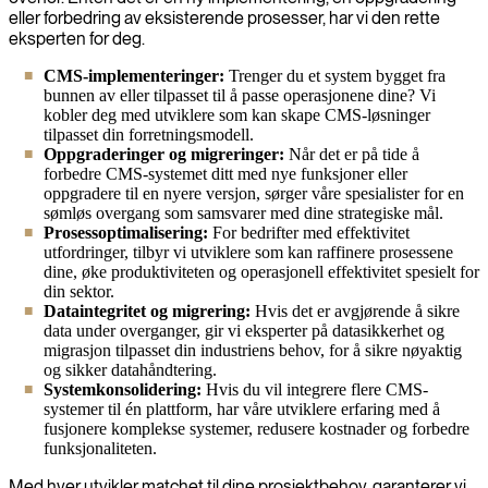
eller forbedring av eksisterende prosesser, har vi den rette
eksperten for deg.
CMS-implementeringer:
Trenger du et system bygget fra
bunnen av eller tilpasset til å passe operasjonene dine? Vi
kobler deg med utviklere som kan skape CMS-løsninger
tilpasset din forretningsmodell.
Oppgraderinger og migreringer:
Når det er på tide å
forbedre CMS-systemet ditt med nye funksjoner eller
oppgradere til en nyere versjon, sørger våre spesialister for en
sømløs overgang som samsvarer med dine strategiske mål.
Prosessoptimalisering:
For bedrifter med effektivitet
utfordringer, tilbyr vi utviklere som kan raffinere prosessene
dine, øke produktiviteten og operasjonell effektivitet spesielt for
din sektor.
Dataintegritet og migrering:
Hvis det er avgjørende å sikre
data under overganger, gir vi eksperter på datasikkerhet og
migrasjon tilpasset din industriens behov, for å sikre nøyaktig
og sikker datahåndtering.
Systemkonsolidering:
Hvis du vil integrere flere CMS-
systemer til én plattform, har våre utviklere erfaring med å
fusjonere komplekse systemer, redusere kostnader og forbedre
funksjonaliteten.
Med hver utvikler matchet til dine prosjektbehov, garanterer vi