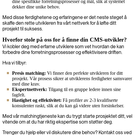
dine spesifikke forretningsprosesser og mål, slik at systemet
dekker dine unike behov.
Med disse ferdighetene og erfaringene er det neste steget å
skaffe den rette utvikleren fra vårt nettverk for å løfte ditt
prosjekt til suksess.
Hvorfor stole på oss for å finne din CMS-utvikler?
Vi kobler deg med erfarne utviklere som vet hvordan de kan
forbedre dine forretningsprosesser og effektivisere driften.
Hva vi tilbyr:
Presis matching:
Vi finner den perfekte utvikleren for ditt
prosjekt. Vår prosess sikrer at utviklerens ferdigheter samsvarer
med dine krav.
Ekspertnettverk:
Tilgang til en gruppe ledere innen sine
fagfelt.
Hastighet og effektivitet:
Få profiler av 2-3 kvalifiserte
konsulenter raskt, slik at du kan gå videre uten forsinkelser.
Med vår matchingtjeneste kan du trygt starte prosjektet ditt, vel
vitende om at du har riktig ekspertise som støtter deg.
Trenger du hjelp eller vil diskutere dine behov? Kontakt oss ved