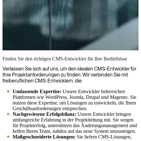
CMS
Finden Sie den richtigen CMS-Entwickler für Ihre Bedürfnisse
Wir entwickeln maßgeschneiderte Content-Management-Systeme
Verlassen Sie sich auf uns, um den idealen CMS-Entwickler für
(CMS), die es Unternehmen ermöglichen, digitale Inhalte effizient
Ihre Projektanforderungen zu finden. Wir verbinden Sie mit
zu erstellen, zu verwalten und zu veröffentlichen, wodurch die
freiberuflichen CMS-Entwicklern, die:
Workflow-Effizienz gesteigert und eine konsistente Online-Präsenz
Umfassende Expertise:
Unsere Entwickler beherrschen
aufrechterhalten wird.
Plattformen wie WordPress, Joomla, Drupal und Magento. Sie
nutzen diese Expertise, um Lösungen zu entwickeln, die Ihren
Geschäftsanforderungen entsprechen.
Nachgewiesene Erfolgsbilanz:
Unsere Entwickler bringen
umfangreiche Erfahrung in der Projektleitung mit. Sie sorgen
für Projekterfolg, unterstützen das Änderungsmanagement und
helfen Ihrem Team, nahtlos auf das neue System umzusteigen.
Maßgeschneiderte Lösungen:
Sie liefern CMS-Lösungen,