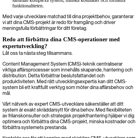
samman komplexa system, minska kostnader och förbättra
funktionaliteten.
Med varje utvecklare matchad till dina projektbehov, garanterar
vi att dina CMS-projekt är redo för framgång och driver
meningsfulla förbättringar för ditt företag.
Redo att förbättra dina CMS-operationer med
expertutveckling?
Låt oss ta nästa steg tillsammans.
Content Management System (CMS)-teknik centraliserar
viktiga affärsprocesser som innehålls skapande, hantering och
distribution. Detta förbättrar beslutsfattandet och
produktiviteten. Med rätt utvecklingsexpertis kan ditt CMS-
system bli ett kraftfullt verktyg som möter dina affärsbehov och
mål.
Vårt nätverk av expert CMS-utvecklare säkerställer att ditt
system är exakt skräddarsytt för dina behov. Med flexibiliteten
av frilanskonsulter och strategisk projekthantering hjälper vi dig
optimera och förbättra dina CMS-projekt, minska kostnader och
förbättra systemets prestanda.