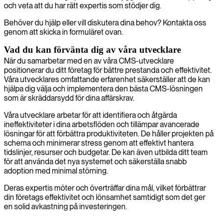
och veta att du har rätt expertis som stödjer dig.
Behöver du hjälp eller vill diskutera dina behov? Kontakta oss
genom att skicka in formuläret ovan.
Vad du kan förvänta dig av våra utvecklare
När du samarbetar med en av våra CMS-utvecklare
positionerar du ditt företag för bättre prestanda och effektivitet.
Våra utvecklares omfattande erfarenhet säkerställer att de kan
hjälpa dig välja och implementera den bästa CMS-lösningen
som är skräddarsydd för dina affärskrav.
Våra utvecklare arbetar för att identifiera och åtgärda
ineffektiviteter i dina arbetsflöden och tillämpar avancerade
lösningar för att förbättra produktiviteten. De håller projekten på
schema och minimerar stress genom att effektivt hantera
tidslinjer, resurser och budgetar. De kan även utbilda ditt team
för att använda det nya systemet och säkerställa snabb
adoption med minimal störning.
Deras expertis möter och överträffar dina mål, vilket förbättrar
din företags effektivitet och lönsamhet samtidigt som det ger
en solid avkastning på investeringen.