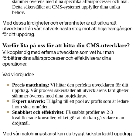
stämmer överens med dina specifika affärsprocesser och mål.
Detta säkerställer att CMS-systemet uppfyller dina unika
behov.
Med dessa färdigheter och erfarenheter är att säkra rätt
utvecklare från vårt nätverk nästa steg mot att höja framgången
för ditt uppdrag.
Varför lita på oss för att hitta din CMS-utvecklare?
Vi kopplar dig med erfarna utvecklare som vet hur man
förbättrar dina affärsprocesser och effektiviserar dina
operationer.
Vad vi erbjuder:
Precis matchning:
Vi hittar den perfekta utvecklaren för ditt
uppdrag. Vår process säkerställer att utvecklarens färdigheter
stämmer överens med dina projektkrav.
Expert nätverk:
Tillgång till ett pool av proffs som är ledare
inom sina områden.
Snabbhet och effektivitet:
Få snabbt profiler av 2-3
kvalificerade konsulter, vilket gör att du kan gå vidare utan
dröjsmål.
Med vår matchningstjänst kan du tryggt kickstarta ditt uppdrag