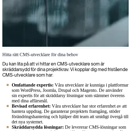
CMS
Hitta rätt CMS-utvecklare för dina behov
Vi utvecklar skräddarsydda innehållshanteringssystem (CMS) som
Du kan lita på att vi hittar en CMS-utvecklare som är
gör det möjligt för företag att effektivt skapa, hantera och publicera
skräddarsydd för dina projektkrav. Vi kopplar dig med fristående
digitalt innehåll, vilket förbättrar arbetsflödets effektivitet och
CMS-utvecklare som har:
upprätthåller en konsekvent närvaro online.
Omfattande expertis:
Våra utvecklare är kunniga i plattformar
som WordPress, Joomla, Drupal och Magento. De använder
sin expertis för att skräddarsy lösningar som stämmer överens
med dina affärsmål.
Bevisad erfarenhet:
Våra utvecklare har stor erfarenhet av att
hantera uppdrag. De garanterar projektets framgång, stöder
förändringshantering och hjälper ditt team att smidigt övergå till
det nya systemet.
Skräddarsydda lösningar:
De levererar CMS-lösningar som