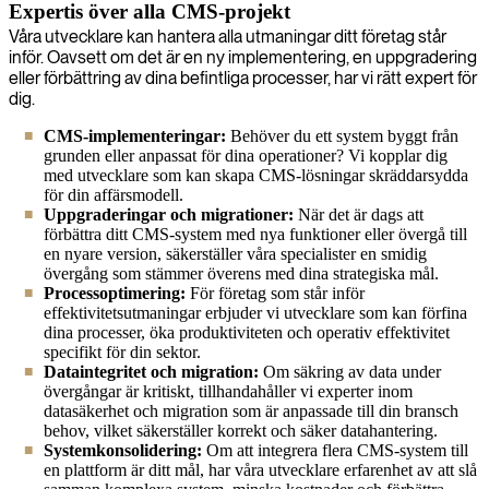
Expertis över alla CMS-projekt
Våra utvecklare kan hantera alla utmaningar ditt företag står
inför. Oavsett om det är en ny implementering, en uppgradering
eller förbättring av dina befintliga processer, har vi rätt expert för
dig.
CMS-implementeringar:
Behöver du ett system byggt från
grunden eller anpassat för dina operationer? Vi kopplar dig
med utvecklare som kan skapa CMS-lösningar skräddarsydda
för din affärsmodell.
Uppgraderingar och migrationer:
När det är dags att
förbättra ditt CMS-system med nya funktioner eller övergå till
en nyare version, säkerställer våra specialister en smidig
övergång som stämmer överens med dina strategiska mål.
Processoptimering:
För företag som står inför
effektivitetsutmaningar erbjuder vi utvecklare som kan förfina
dina processer, öka produktiviteten och operativ effektivitet
specifikt för din sektor.
Dataintegritet och migration:
Om säkring av data under
övergångar är kritiskt, tillhandahåller vi experter inom
datasäkerhet och migration som är anpassade till din bransch
behov, vilket säkerställer korrekt och säker datahantering.
Systemkonsolidering:
Om att integrera flera CMS-system till
en plattform är ditt mål, har våra utvecklare erfarenhet av att slå