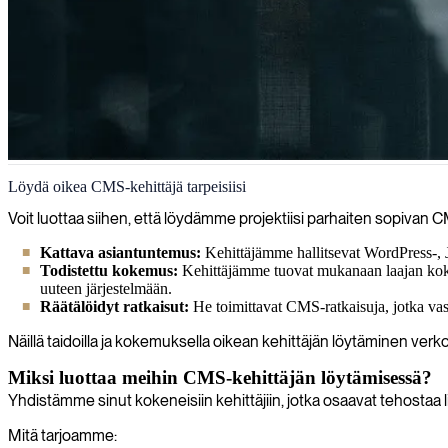
CMS
Löydä oikea CMS-kehittäjä tarpeisiisi
Kehitämme räätälöityjä sisällönhallintajärjestelmiä (CMS), jotka mahdo
Voit luottaa siihen, että löydämme projektiisi parhaiten sopivan C
yhtenäistä verkkonäkyvyyttä.
Kattava asiantuntemus:
Kehittäjämme hallitsevat WordPress-, Jo
Todistettu kokemus:
Kehittäjämme tuovat mukanaan laajan kokem
uuteen järjestelmään.
Räätälöidyt ratkaisut:
He toimittavat CMS-ratkaisuja, jotka vasta
Näillä taidoilla ja kokemuksella oikean kehittäjän löytäminen ve
Miksi luottaa meihin CMS-kehittäjän löytämisessä?
Yhdistämme sinut kokeneisiin kehittäjiin, jotka osaavat tehostaa li
Mitä tarjoamme: