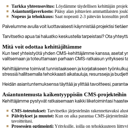
Tarkka yhteensovitus:
Löydämme täydellisen kehittäjän projektii
Asiantuntijaverkosto:
Pääsy alan johtavien ammattilaisten jou
Nopeus ja tehokkuus:
Saat nopeasti 2-3 pätevän konsultin prof
Palvelumme avulla voit luottavaisesti käynnistää projektisi tietäe
Tarvitsetko apua tai haluatko keskustella tarpeistasi? Ota yhteyttä
Mitä voit odottaa kehittäjiltämme
Kun teet yhteistyötä yhden CMS-kehittäjämme kanssa, asetat yri
valitsemaan ja toteuttamaan parhaan CMS-ratkaisun yrityksesi tar
Kehittäjämme toimivat tunnistaakseen ja korjatakseen työnkulkuje
stressiä hallitsemalla tehokkaasti aikatauluja, resursseja ja bud
Heidän asiantuntemuksensa täyttää ja ylittää tavoitteesi, paranta
Asiantuntemusta kaikentyyppisiin CMS-projekteihin
Kehittäjämme pystyvät ratkaisemaan kaikki liiketoimintasi haastee
CMS-toteutukset:
Tarvitsetko järjestelmän rakennettavaksi alus
Päivitykset ja muutot:
Kun on aika parantaa CMS-järjestelmääsi 
tavoitteitasi.
Prosessien optimointi:
Yrityksille, joilla on tehokkuuteen liittyv