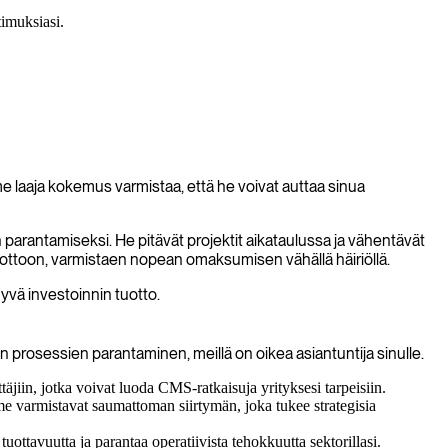
timuksiasi.
laaja kokemus varmistaa, että he voivat auttaa sinua
arantamiseksi. He pitävät projektit aikataulussa ja vähentävät
öönottoon, varmistaen nopean omaksumisen vähällä häiriöllä.
yvä investoinnin tuotto.
n prosessien parantaminen, meillä on oikea asiantuntija sinulle.
jiin, jotka voivat luoda CMS-ratkaisuja yrityksesi tarpeisiin.
e varmistavat saumattoman siirtymän, joka tukee strategisia
 tuottavuutta ja parantaa operatiivista tehokkuutta sektorillasi.