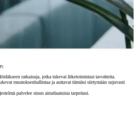
ja julkaisemisen, parantaen työnkulun tehokkuutta ja ylläpitäen
n:
äkseen ratkaisuja, jotka tukevat liiketoimintasi tavoitteita.
vat muutoksenhallintaa ja auttavat tiimiäsi siirtymään sujuvasti
stelmä palvelee sinun ainutlaatuisia tarpeitasi.