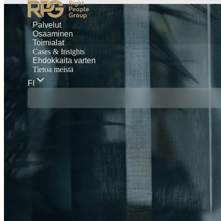
Palvelut
Osaaminen
Toimialat
Cases & Insights
Ehdokkaita varten
Tietoa meistä
FI