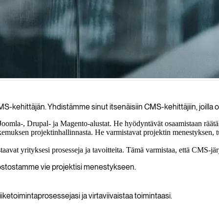
llistavat yritysten tehokkaan digitaalisen sisällön luomisen, hallinnan 
MS-kehittäjän. Yhdistämme sinut itsenäisiin CMS-kehittäjiin, joilla o
omla-, Drupal- ja Magento-alustat. He hyödyntävät osaamistaan räätälöid
uksen projektinhallinnasta. He varmistavat projektin menestyksen, tuke
avat yrityksesi prosesseja ja tavoitteita. Tämä varmistaa, että CMS-järje
rkostostamme vie projektisi menestykseen.
iketoimintaprosessejasi ja virtaviivaistaa toimintaasi.