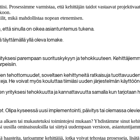
si. Prosessimme varmistaa, että kehittäjän taidot vastaavat projektivaa
kkoon.
iilit, mikä mahdollistaa nopean etenemisen.
n, että sinulla on oikea asiantuntemus tukena.
 täyttämällä yllä oleva lomake.
tyksesi parempaan suorituskykyyn ja tehokkuuteen. Kehittäjiemme 
peisiin.
n tehottomuudet, soveltaen kehittyneitä ratkaisuja tuottavuuden p
jetteja. He voivat myös kouluttaa tiimiäsi uuden järjestelmän käytt
en yrityksesi tehokkuutta ja kannattavuutta samalla kun tarjotaan h
t. Olipa kyseessä uusi implementointi, päivitys tai olemassa olevie
ta alkaen tai mukautetuksi toimintojesi mukaan? Yhdistämme sinut kehittä
uusilla ominaisuuksilla tai siirtyä uudempaan versioon, asiantuntijamm
iä haasteita, tarjoamme kehittäjiä, jotka voivat tehostaa prosesseja, lisätä