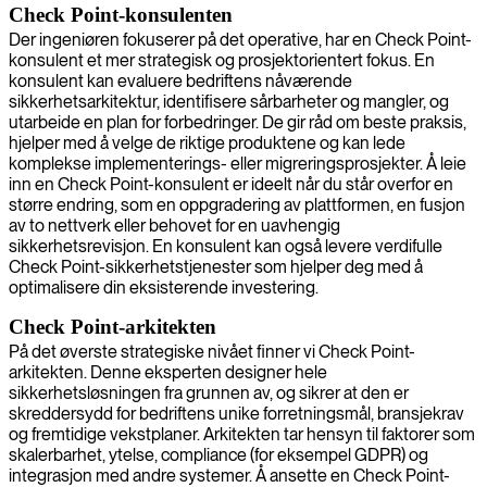
Check Point-konsulenten
Der ingeniøren fokuserer på det operative, har en Check Point-
konsulent et mer strategisk og prosjektorientert fokus. En
konsulent kan evaluere bedriftens nåværende
sikkerhetsarkitektur, identifisere sårbarheter og mangler, og
utarbeide en plan for forbedringer. De gir råd om beste praksis,
hjelper med å velge de riktige produktene og kan lede
komplekse implementerings- eller migreringsprosjekter. Å leie
inn en Check Point-konsulent er ideelt når du står overfor en
større endring, som en oppgradering av plattformen, en fusjon
av to nettverk eller behovet for en uavhengig
sikkerhetsrevisjon. En konsulent kan også levere verdifulle
Check Point-sikkerhetstjenester som hjelper deg med å
optimalisere din eksisterende investering.
Check Point-arkitekten
På det øverste strategiske nivået finner vi Check Point-
arkitekten. Denne eksperten designer hele
sikkerhetsløsningen fra grunnen av, og sikrer at den er
skreddersydd for bedriftens unike forretningsmål, bransjekrav
og fremtidige vekstplaner. Arkitekten tar hensyn til faktorer som
skalerbarhet, ytelse, compliance (for eksempel GDPR) og
integrasjon med andre systemer. Å ansette en Check Point-