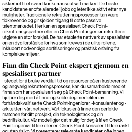
sikkerhet til et svært konkurranseutsatt marked. De beste
kandidatene er ofte allerede i jobb og leter ikke aktivt etter nye
muligheter. Tradisjonelle rekrutteringsprosesser kan være
tidkrevende og gir sjelden tilgang til dette passive
talentmarkedet. Her kan en spesialisert Check Point-
rekrutteringspartner eller en Check Point-ingeniør-rekrutterer
utgjøre en stor forskjell. De har etablerte nettverk av spesialister
og en dyp forståelse for hva som kreves i de ulike rollene,
inkludert nødvendige sertifiseringer og praktisk erfaring fra
komplekse miljøer.
Finn din Check Point-ekspert gjennom en
spesialisert partner
I stedet for å bruke verdifull tid og ressurser på en frustrerende
og langvarig rekrutteringsprosess, kan du samarbeide med et
firma som har spesialisert seg på Check Point-bemanning. Vi
hjelper deg med å finne og koble deg med eliten av
forhåndskvalifiserte Check Point-ingeniører, -konsulenter og -
arkitekter i vårt nettverk. Vårt fokus er å finne den perfekte
matchen for ditt prosjekt, din teknologistack og din
bedriftskultur. Vår modell gjør det mulig for deg å få en Check
Point-ingeniør til leie eller en Check Point-konsulent til leie raskt
og uten risiko. Vi presenterer relevante kandidater, ofte innen