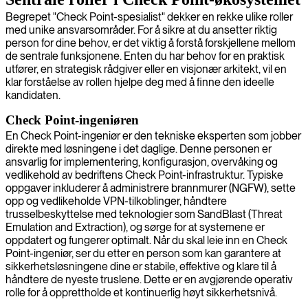
Begrepet "Check Point-spesialist" dekker en rekke ulike roller
med unike ansvarsområder. For å sikre at du ansetter riktig
person for dine behov, er det viktig å forstå forskjellene mellom
de sentrale funksjonene. Enten du har behov for en praktisk
utfører, en strategisk rådgiver eller en visjonær arkitekt, vil en
klar forståelse av rollen hjelpe deg med å finne den ideelle
kandidaten.
Check Point-ingeniøren
En Check Point-ingeniør er den tekniske eksperten som jobber
direkte med løsningene i det daglige. Denne personen er
ansvarlig for implementering, konfigurasjon, overvåking og
vedlikehold av bedriftens Check Point-infrastruktur. Typiske
oppgaver inkluderer å administrere brannmurer (NGFW), sette
opp og vedlikeholde VPN-tilkoblinger, håndtere
trusselbeskyttelse med teknologier som SandBlast (Threat
Emulation and Extraction), og sørge for at systemene er
oppdatert og fungerer optimalt. Når du skal leie inn en Check
Point-ingeniør, ser du etter en person som kan garantere at
sikkerhetsløsningene dine er stabile, effektive og klare til å
håndtere de nyeste truslene. Dette er en avgjørende operativ
rolle for å opprettholde et kontinuerlig høyt sikkerhetsnivå.