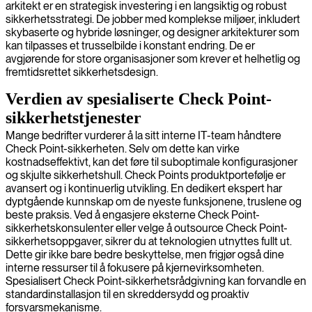
arkitekt er en strategisk investering i en langsiktig og robust
sikkerhetsstrategi. De jobber med komplekse miljøer, inkludert
skybaserte og hybride løsninger, og designer arkitekturer som
kan tilpasses et trusselbilde i konstant endring. De er
avgjørende for store organisasjoner som krever et helhetlig og
fremtidsrettet sikkerhetsdesign.
Verdien av spesialiserte Check Point-
sikkerhetstjenester
Mange bedrifter vurderer å la sitt interne IT-team håndtere
Check Point-sikkerheten. Selv om dette kan virke
kostnadseffektivt, kan det føre til suboptimale konfigurasjoner
og skjulte sikkerhetshull. Check Points produktportefølje er
avansert og i kontinuerlig utvikling. En dedikert ekspert har
dyptgående kunnskap om de nyeste funksjonene, truslene og
beste praksis. Ved å engasjere eksterne Check Point-
sikkerhetskonsulenter eller velge å outsource Check Point-
sikkerhetsoppgaver, sikrer du at teknologien utnyttes fullt ut.
Dette gir ikke bare bedre beskyttelse, men frigjør også dine
interne ressurser til å fokusere på kjernevirksomheten.
Spesialisert Check Point-sikkerhetsrådgivning kan forvandle en
standardinstallasjon til en skreddersydd og proaktiv
forsvarsmekanisme.