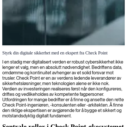
Checkpoint sikkerhetsprosjektering
Styrk din digitale sikkerhet med en ekspert fra Check Point
Vi leverer ekspertkompetanse innen Checkpoint sikkerhetssystemer
I en stadig mer digitalisert verden er robust cybersikkerhet ikke
for å beskytte dine nettverk, og sikrer et solid forsvar mot
lenger et valg, men en absolutt nødvendighet. Bedriftens data,
cybertrusler med bransjens ledende ekspertise.
omdømme og kontinuitet avhenger av et solid forsvar mot
trusler. Check Point er en av verdens ledende leverandører av
sikkerhetsløsninger, men teknologien alene er ikke nok.
Verdien av investeringen realiseres først når den konfigureres,
driftes og vedlikeholdes av kompetente fagpersoner.
Utfordringen for mange bedrifter er å finne og ansette den rette
Check Point-ingeniøren, -konsulenten eller -arkitekten. Å finne
den riktige ekspertisen er avgjørende for å bygge et sikkert og
motstandsdyktig digitalt fundament.
Sentrale roller i Check Point-økosystemet