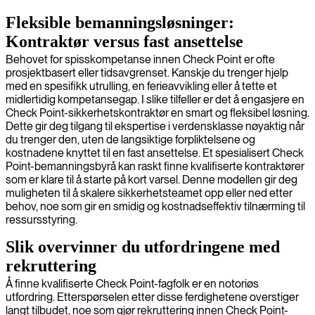
Fleksible bemanningsløsninger:
Kontraktør versus fast ansettelse
Behovet for spisskompetanse innen Check Point er ofte
prosjektbasert eller tidsavgrenset. Kanskje du trenger hjelp
med en spesifikk utrulling, en ferieavvikling eller å tette et
midlertidig kompetansegap. I slike tilfeller er det å engasjere en
Check Point-sikkerhetskontraktør en smart og fleksibel løsning.
Dette gir deg tilgang til ekspertise i verdensklasse nøyaktig når
du trenger den, uten de langsiktige forpliktelsene og
kostnadene knyttet til en fast ansettelse. Et spesialisert Check
Point-bemanningsbyrå kan raskt finne kvalifiserte kontraktører
som er klare til å starte på kort varsel. Denne modellen gir deg
muligheten til å skalere sikkerhetsteamet opp eller ned etter
behov, noe som gir en smidig og kostnadseffektiv tilnærming til
ressursstyring.
Slik overvinner du utfordringene med
rekruttering
Å finne kvalifiserte Check Point-fagfolk er en notoriøs
utfordring. Etterspørselen etter disse ferdighetene overstiger
langt tilbudet, noe som gjør rekruttering innen Check Point-