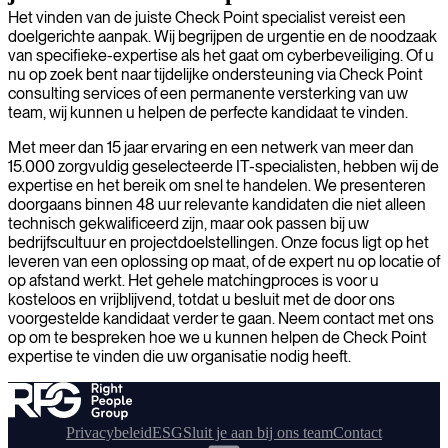
Het vinden van de juiste Check Point specialist vereist een
doelgerichte aanpak. Wij begrijpen de urgentie en de noodzaak
van specifieke-expertise als het gaat om cyberbeveiliging. Of u
nu op zoek bent naar tijdelijke ondersteuning via Check Point
consulting services of een permanente versterking van uw
team, wij kunnen u helpen de perfecte kandidaat te vinden.
Met meer dan 15 jaar ervaring en een netwerk van meer dan
15.000 zorgvuldig geselecteerde IT-specialisten, hebben wij de
expertise en het bereik om snel te handelen. We presenteren
doorgaans binnen 48 uur relevante kandidaten die niet alleen
technisch gekwalificeerd zijn, maar ook passen bij uw
bedrijfscultuur en projectdoelstellingen. Onze focus ligt op het
leveren van een oplossing op maat, of de expert nu op locatie of
op afstand werkt. Het gehele matchingproces is voor u
kosteloos en vrijblijvend, totdat u besluit met de door ons
voorgestelde kandidaat verder te gaan. Neem contact met ons
op om te bespreken hoe we u kunnen helpen de Check Point
expertise te vinden die uw organisatie nodig heeft.
Privacybeleid
ESG
Sluit je aan bij ons team
Contact