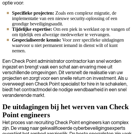
optie voor:
Specifieke projecten:
Zoals een complexe migratie, de
implementatie van een nieuwe security-oplossing of een
grondige beveiligingsaudit.
Tijdelijke expertise:
Om een piek in werklast op te vangen of
om tijdelijk een afwezige medewerker te vervangen.
Gespecialiseerde kennis:
Voor zeer specifieke uitdagingen
waarvoor u niet permanent iemand in dienst wilt of kunt
nemen.
Een Check Point administrator contractor kan snel worden
ingezet en brengt vaak een schat aan ervaring mee uit
verschillende omgevingen. Dit versnelt de realisatie van uw
projecten en zorgt voor een snelle return on investment. Als u
overweegt een Check Point specialist for hire in te schakelen,
biedt het contractmodel de nodige wendbaarheid in een snel
veranderende markt.
De uitdagingen bij het werven van Check
Point engineers
Het proces van recruiting Check Point engineers kan complex
zijn. De vraag naar gekwalificeerde cyberbeveiligingsexperts
overstijgt het aanbod aanzienlijk. De beste specialisten zijn vaak