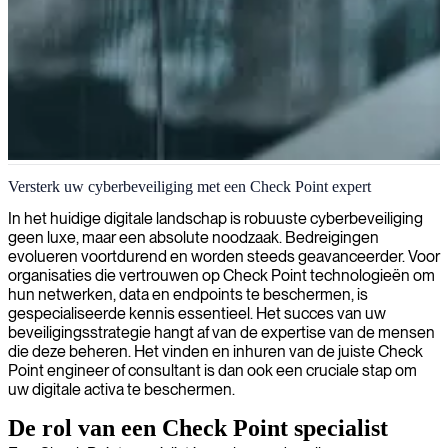
Checkpoint security engineering
Versterk uw cyberbeveiliging met een Check Point expert
Wij leveren deskundige Checkpoint-beveiligingsoplossingen om uw
In het huidige digitale landschap is robuuste cyberbeveiliging
netwerken te beschermen, waarbij we zorgen voor een robuuste
geen luxe, maar een absolute noodzaak. Bedreigingen
verdediging tegen cyberdreigingen met toonaangevende expertise
evolueren voortdurend en worden steeds geavanceerder. Voor
uit de branche.
organisaties die vertrouwen op Check Point technologieën om
hun netwerken, data en endpoints te beschermen, is
gespecialiseerde kennis essentieel. Het succes van uw
beveiligingsstrategie hangt af van de expertise van de mensen
die deze beheren. Het vinden en inhuren van de juiste Check
Point engineer of consultant is dan ook een cruciale stap om
uw digitale activa te beschermen.
De rol van een Check Point specialist