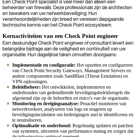
Een Check Point specialist is veel meer dan alleen een
beheerder van firewalls. Deze professionals zijn de architecten
en bewakers van uw netwerkbeveiliging. Hun
verantwoordelijkheden zijn breed en vereisen diepgaande
technische kennis van het Check Point ecosysteem.
Kernactiviteiten van een Check Point engineer
Een deskundige Check Point engineer of consultant levert een
belangrijke bijdrage aan de veiligheid en continuïteit van uw
organisatie. Hun dagelijkse taken omvatten doorgaans:
Implementatie en configuratie:
Het opzetten en configureren
van Check Point Security Gateways, Management Servers en
andere componenten zoals SandBlast (Threat Emulation) en
VPN-oplossingen.
Beleidbeheer:
Het ontwikkelen, implementeren en
onderhouden van gedetailleerde beveiligingsbeleidsregels die
afgestemd zijn op de behoeften en risico's van de organisatie.
Monitoring en dreigingsanalyse:
Proactief monitoren van
netwerkverkeer, analyseren van logs en reageren op
beveiligingsincidenten om bedreigingen snel te identificeren en
te neutraliseren.
Optimalisatie en onderhoud:
Regelmatig updaten en patchen
van systemen, uitvoeren van performance-tuning en zorgen dat
de infrastructuur optimaal presteert.