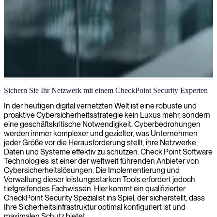
Checkpoint Security-Engineering
Sichern Sie Ihr Netzwerk mit einem CheckPoint Security Experten
Wir liefern professionelle Checkpoint-Sicherheitslösungen zum
In der heutigen digital vernetzten Welt ist eine robuste und
Schutz Ihrer Netzwerke und gewährleisten eine robuste Abwehr
proaktive Cybersicherheitsstrategie kein Luxus mehr, sondern
gegen Cyber-Bedrohungen mit branchenführendem Fachwissen.
eine geschäftskritische Notwendigkeit. Cyberbedrohungen
werden immer komplexer und gezielter, was Unternehmen
jeder Größe vor die Herausforderung stellt, ihre Netzwerke,
Daten und Systeme effektiv zu schützen. Check Point Software
Technologies ist einer der weltweit führenden Anbieter von
Cybersicherheitslösungen. Die Implementierung und
Verwaltung dieser leistungsstarken Tools erfordert jedoch
tiefgreifendes Fachwissen. Hier kommt ein qualifizierter
CheckPoint Security Spezialist ins Spiel, der sicherstellt, dass
Ihre Sicherheitsinfrastruktur optimal konfiguriert ist und
maximalen Schutz bietet.