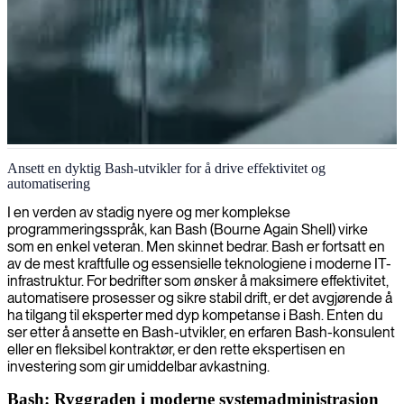
Bash-scripting og automatisering
Ansett en dyktig Bash-utvikler for å drive effektivitet og
automatisering
Vi leverer dyktige Bash-utviklere som automatiserer oppgaver,
optimaliserer arbeidsflyter og bygger robuste kommandolinjeverktøy
I en verden av stadig nyere og mer komplekse
for sømløs systemdrift.
programmeringsspråk, kan Bash (Bourne Again Shell) virke
som en enkel veteran. Men skinnet bedrar. Bash er fortsatt en
av de mest kraftfulle og essensielle teknologiene i moderne IT-
infrastruktur. For bedrifter som ønsker å maksimere effektivitet,
automatisere prosesser og sikre stabil drift, er det avgjørende å
ha tilgang til eksperter med dyp kompetanse i Bash. Enten du
ser etter å ansette en Bash-utvikler, en erfaren Bash-konsulent
eller en fleksibel kontraktør, er den rette ekspertisen en
investering som gir umiddelbar avkastning.
Bash: Ryggraden i moderne systemadministrasjon