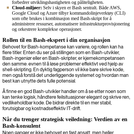
forbedrer utviklingshastigheten og påliteligheten.
Cloud-miljøer:
Selv i skyen er Bash sentralt. Både AWS,
Google Cloud og Azure tilbyr kommandolinjeverktøy (CLI)
som ofte brukes i kombinasjon med Bash-skript for å
administrere ressurser, automatisere infrastrukturprovisjonering
og orkestrere komplekse operasjoner.
Rollen til en Bash-ekspert i din organisasjon
Behovet for Bash-kompetanse kan variere, og rollen kan ha
flere titler. Enten du ser på stillingen som en Bash-utvikler,
Bash-ingeniør eller en Bash-skripter, er kjernekompetansen
den samme: evnen til å løse problemer effektivt ved hjelp av
shell-skripting. En dyktig fagperson vil ikke bare skrive kode,
men også forstå det underliggende systemet og hvordan man
best kan utnytte dets fulle potensial.
Å finne en god Bash-utvikler handler om å se etter noen som
kan tenke logisk, håndtere feilsituasjoner elegant og skrive ren,
vedlikeholdbar kode. De bidrar direkte til en mer stabil,
forutsigbar og kostnadseffektiv IT-drift.
Når du trenger strategisk veiledning: Verdien av en
Bash-konsulent
Noen ganger er ikke behovet en fast ansatt, men heller