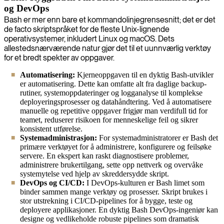
og DevOps
Bash er mer enn bare et kommandolinjegrensesnitt; det er det
de facto skriptspråket for de fleste Unix-lignende
operativsystemer, inkludert Linux og macOS. Dets
allestedsnærværende natur gjør det til et uunnværlig verktøy
for et bredt spekter av oppgaver.
Automatisering:
Kjerneoppgaven til en dyktig Bash-utvikler
er automatisering. Dette kan omfatte alt fra daglige backup-
rutiner, systemoppdateringer og logganalyse til komplekse
deployeringsprosesser og datahåndtering. Ved å automatisere
manuelle og repetitive oppgaver frigjør man verdifull tid for
teamet, reduserer risikoen for menneskelige feil og sikrer
konsistent utførelse.
Systemadministrasjon:
For systemadministratorer er Bash det
primære verktøyet for å administrere, konfigurere og feilsøke
servere. En ekspert kan raskt diagnostisere problemer,
administrere brukertilgang, sette opp nettverk og overvåke
systemytelse ved hjelp av skreddersydde skript.
DevOps og CI/CD:
I DevOps-kulturen er Bash limet som
binder sammen mange verktøy og prosesser. Skript brukes i
stor utstrekning i CI/CD-pipelines for å bygge, teste og
deployere applikasjoner. En dyktig Bash DevOps-ingeniør kan
designe og vedlikeholde robuste pipelines som dramatisk