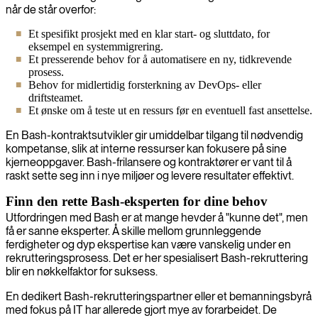
når de står overfor:
Et spesifikt prosjekt med en klar start- og sluttdato, for
eksempel en systemmigrering.
Et presserende behov for å automatisere en ny, tidkrevende
prosess.
Behov for midlertidig forsterkning av DevOps- eller
driftsteamet.
Et ønske om å teste ut en ressurs før en eventuell fast ansettelse.
En Bash-kontraktsutvikler gir umiddelbar tilgang til nødvendig
kompetanse, slik at interne ressurser kan fokusere på sine
kjerneoppgaver. Bash-frilansere og kontraktører er vant til å
raskt sette seg inn i nye miljøer og levere resultater effektivt.
Finn den rette Bash-eksperten for dine behov
Utfordringen med Bash er at mange hevder å "kunne det", men
få er sanne eksperter. Å skille mellom grunnleggende
ferdigheter og dyp ekspertise kan være vanskelig under en
rekrutteringsprosess. Det er her spesialisert Bash-rekruttering
blir en nøkkelfaktor for suksess.
En dedikert Bash-rekrutteringspartner eller et bemanningsbyrå
med fokus på IT har allerede gjort mye av forarbeidet. De