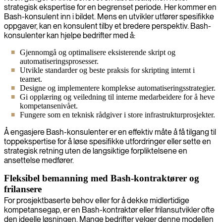
strategisk ekspertise for en begrenset periode. Her kommer en
Bash-konsulent inn i bildet. Mens en utvikler utfører spesifikke
oppgaver, kan en konsulent tilby et bredere perspektiv. Bash-
konsulenter kan hjelpe bedrifter med å:
Gjennomgå og optimalisere eksisterende skript og
automatiseringsprosesser.
Utvikle standarder og beste praksis for skripting internt i
teamet.
Designe og implementere komplekse automatiseringsstrategier.
Gi opplæring og veiledning til interne medarbeidere for å heve
kompetansenivået.
Fungere som en teknisk rådgiver i store infrastrukturprosjekter.
Å engasjere Bash-konsulenter er en effektiv måte å få tilgang til
toppekspertise for å løse spesifikke utfordringer eller sette en
strategisk retning uten de langsiktige forpliktelsene en
ansettelse medfører.
Fleksibel bemanning med Bash-kontraktører og
frilansere
For prosjektbaserte behov eller for å dekke midlertidige
kompetansegap, er en Bash-kontraktør eller frilansutvikler ofte
den ideelle løsningen. Mange bedrifter velger denne modellen