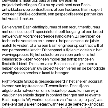
bekwaam is, maar ook past binnen uw team en
projectdoelstellingen. Of u nu op zoek bent naar Bash-
ontwikkelaars op contractbasis of een freelance Bash-expert
voor een tijdelijke opdracht, een gespecialiseerde partner kan
het verschil maken.
Een ervaren Bash-staffingbureau of een recruitmentbureau
met een focus op IT-specialisten heeft toegang tot een breed
netwerk van vooraf gescreende kandidaten. Zij begrijpen de
technische vereisten en kunnen u helpen om snel de juiste
match te vinden, of u nu een Bash engineer op contract wilt of
een permanente kracht. Dit bespaart u tijd en middelen in het
wervingsproces. Bij het selecteren van een partner is het
belangrijk te kiezen voor een model dat transparantie en
flexibiliteit biedt. Diensten zoals Bash consulting kunnen u
helpen de scope van uw project te definiëren en de benodigde
vaardigheden precies in kaart te brengen.
Right People Group is gespecialiseerd in het snel en accuraat
leveren van top freelance IT-consultants. Dankzij ons
uitgebreide netwerk en ons efficiënte proces, kunnen wij u
vaak binnen enkele dagen in contact brengen met relevante
Bash-experts. Wij werken op basis van "no-cure, no-pay", wat
betekent dat u alleen betaalt wanneer u de perfecte kandidaat