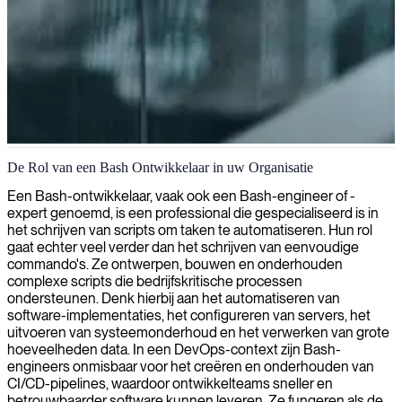
Bash scripting en automatisering
De Rol van een Bash Ontwikkelaar in uw Organisatie
Wij leveren bekwame Bash-ontwikkelaars die taken automatiseren,
Een Bash-ontwikkelaar, vaak ook een Bash-engineer of -
werkstromen optimaliseren en robuuste opdrachtregeltools bouwen
expert genoemd, is een professional die gespecialiseerd is in
voor naadloze systeemoperaties.
het schrijven van scripts om taken te automatiseren. Hun rol
gaat echter veel verder dan het schrijven van eenvoudige
commando's. Ze ontwerpen, bouwen en onderhouden
complexe scripts die bedrijfskritische processen
ondersteunen. Denk hierbij aan het automatiseren van
software-implementaties, het configureren van servers, het
uitvoeren van systeemonderhoud en het verwerken van grote
hoeveelheden data. In een DevOps-context zijn Bash-
engineers onmisbaar voor het creëren en onderhouden van
CI/CD-pipelines, waardoor ontwikkelteams sneller en
betrouwbaarder software kunnen leveren. Ze fungeren als de