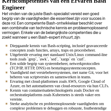
Kerncompetenties van een Ervaren Bash
Engineer
Het vinden van de juiste Bash-specialist vereist een goed
begrip van de vaardigheden die essentieel zijn voor succes in
deze rol. Een competente Bash-ontwikkelaar beschikt over
een combinatie van technische kennis en probleemoplossend
vermogen. Enkele van de belangrijkste competenties die u
zoekt wanneer u een Bash-expert inhuurt, zijn:
Diepgaande kennis van Bash-scripting, inclusief geavanceerde
concepten zoals functies, arrays, traps en procesbeheer.
Uitgebreide ervaring met standaard Unix/Linux command-line
tools zoals `grep`, `awk`, `sed`, `xargs` en `curl`.
Een solide begrip van systeembeheer, netwerkprotocollen
(TCP/IP, HTTP, DNS) en besturingssysteemconcepten.
Vaardigheid met versiebeheersystemen, met name Git, voor het
beheren van scriptversies en samenwerken in teams.
Ervaring met cloud-platformen zoals AWS, Google Cloud of
Azure, en het automatiseren van cloud-resources via hun CLI's.
Kennis van containerisatietechnologieën zoals Docker en
orchestratieplatforms zoals Kubernetes is steeds vaker een
vereiste.
Sterke analytische en probleemoplossende vaardigheden om
complexe problemen te debuggen en robuuste, foutbestendige