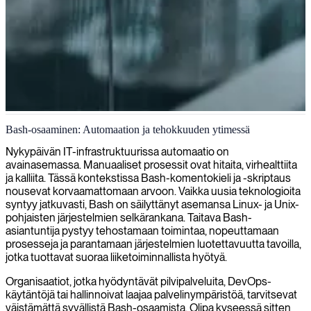
Bash-skriptaus ja automaatio
Bash-osaaminen: Automaation ja tehokkuuden ytimessä
Toimitamme taitavia Bash-kehittäjiä, jotka automatisoivat tehtäviä,
Nykypäivän IT-infrastruktuurissa automaatio on
optimoivat työnkulkuja ja rakentavat vankkoja komentorivityökaluja
avainasemassa. Manuaaliset prosessit ovat hitaita, virhealttiita
sujuvaa järjestelmien toimintaa varten.
ja kalliita. Tässä kontekstissa Bash-komentokieli ja -skriptaus
nousevat korvaamattomaan arvoon. Vaikka uusia teknologioita
syntyy jatkuvasti, Bash on säilyttänyt asemansa Linux- ja Unix-
pohjaisten järjestelmien selkärankana. Taitava Bash-
asiantuntija pystyy tehostamaan toimintaa, nopeuttamaan
prosesseja ja parantamaan järjestelmien luotettavuutta tavoilla,
jotka tuottavat suoraa liiketoiminnallista hyötyä.
Organisaatiot, jotka hyödyntävät pilvipalveluita, DevOps-
käytäntöjä tai hallinnoivat laajaa palvelinympäristöä, tarvitsevat
väistämättä syvällistä Bash-osaamista. Olipa kyseessä sitten