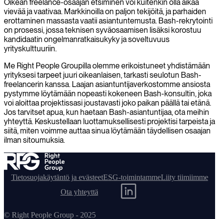
Oikean freelance-osaajan etsiminen voi kuitenkin olla aikaa
vievää ja vaativaa. Markkinoilla on paljon tekijöitä, ja parhaiden
erottaminen massasta vaatii asiantuntemusta. Bash-rekrytointi
on prosessi, jossa teknisen syväosaamisen lisäksi korostuu
kandidaatin ongelmanratkaisukyky ja soveltuvuus
yrityskulttuuriin.
Me Right People Groupilla olemme erikoistuneet yhdistämään
yrityksesi tarpeet juuri oikeanlaisen, tarkasti seulotun Bash-
freelancerin kanssa. Laajan asiantuntijaverkostomme ansiosta
pystymme löytämään nopeasti kokeneen Bash-konsultin, joka
voi aloittaa projektissasi joustavasti joko paikan päällä tai etänä.
Jos tarvitset apua, kun haetaan Bash-asiantuntijaa, ota meihin
yhteyttä. Keskustellaan luottamuksellisesti projektisi tarpeista ja
siitä, miten voimme auttaa sinua löytämään täydellisen osaajan
ilman sitoumuksia.
Tietosuojakäytäntö ja evästeet
ESG-toimintamme
Liity tiimiimme
Ota yhteyttä
© Right People Group - 2025