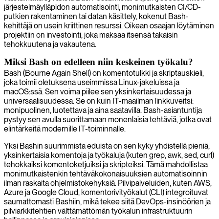
järjestelmäylläpidon automatisointi, monimutkaisten CI/CD-
putkien rakentaminen tai datan käsittely, kokenut Bash-
kehittäjä on usein kriittinen resurssi. Oikean osaajan löytäminen
projektiin on investointi, joka maksaa itsensä takaisin
tehokkuutena ja vakautena.
Miksi Bash on edelleen niin keskeinen työkalu?
Bash (Bourne Again Shell) on komentotulkki ja skriptauskieli,
joka toimii oletuksena useimmissa Linux-jakeluissa ja
macOS:ssä. Sen voima piilee sen yksinkertaisuudessa ja
universaalisuudessa. Se on kuin IT-maailman linkkuveitsi:
monipuolinen, luotettava ja aina saatavilla. Bash-asiantuntija
pystyy sen avulla suorittamaan monenlaisia tehtäviä, jotka ovat
elintärkeitä modernille IT-toiminnalle.
Yksi Bashin suurimmista eduista on sen kyky yhdistellä pieniä,
yksinkertaisia komentoja ja työkaluja (kuten grep, awk, sed, curl)
tehokkaiksi komentoketjuiksi ja skripteiksi. Tämä mahdollistaa
monimutkaistenkin tehtäväkokonaisuuksien automatisoinnin
ilman raskaita ohjelmistokehyksiä. Pilvipalveluiden, kuten AWS,
Azure ja Google Cloud, komentorivityökalut (CLI) integroituvat
saumattomasti Bashiin, mikä tekee siitä DevOps-insinöörien ja
pilviarkkitehtien välttämättömän työkalun infrastruktuurin