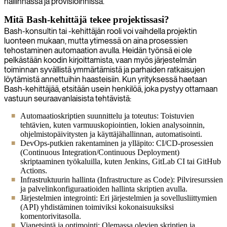
hallinnassa ja provisioinnissa.
Mitä Bash-kehittäjä tekee projektissasi?
Bash-konsultin tai -kehittäjän rooli voi vaihdella projektin
luonteen mukaan, mutta ytimessä on aina prosessien
tehostaminen automaation avulla. Heidän työnsä ei ole
pelkästään koodin kirjoittamista, vaan myös järjestelmän
toiminnan syvällistä ymmärtämistä ja parhaiden ratkaisujen
löytämistä annettuihin haasteisiin. Kun yrityksessä haetaan
Bash-kehittäjää, etsitään usein henkilöä, joka pystyy ottamaan
vastuun seuraavanlaisista tehtävistä:
Automaatioskriptien suunnittelu ja toteutus: Toistuvien
tehtävien, kuten varmuuskopiointien, lokien analysoinnin,
ohjelmistopäivitysten ja käyttäjähallinnan, automatisointi.
DevOps-putkien rakentaminen ja ylläpito: CI/CD-prosessien
(Continuous Integration/Continuous Deployment)
skriptaaminen työkaluilla, kuten Jenkins, GitLab CI tai GitHub
Actions.
Infrastruktuurin hallinta (Infrastructure as Code): Pilviresurssien
ja palvelinkonfiguraatioiden hallinta skriptien avulla.
Järjestelmien integrointi: Eri järjestelmien ja sovellusliittymien
(API) yhdistäminen toimiviksi kokonaisuuksiksi
komentorivitasolla.
Vianetsintä ja optimointi: Olemassa olevien skriptien ja