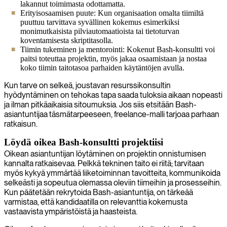
lakannut toimimasta odottamatta.
Erityisosaamisen puute: Kun organisaation omalta tiimiltä
puuttuu tarvittava syvällinen kokemus esimerkiksi
monimutkaisista pilviautomaatioista tai tietoturvan
koventamisesta skriptitasolla.
Tiimin tukeminen ja mentorointi: Kokenut Bash-konsultti voi
paitsi toteuttaa projektin, myös jakaa osaamistaan ja nostaa
koko tiimin taitotasoa parhaiden käytäntöjen avulla.
Kun tarve on selkeä, joustavan resurssikonsultin
hyödyntäminen on tehokas tapa saada tuloksia aikaan nopeasti
ja ilman pitkäaikaisia sitoumuksia. Jos siis etsitään Bash-
asiantuntijaa täsmätarpeeseen, freelance-malli tarjoaa parhaan
ratkaisun.
Löydä oikea Bash-konsultti projektiisi
Oikean asiantuntijan löytäminen on projektin onnistumisen
kannalta ratkaisevaa. Pelkkä tekninen taito ei riitä; tarvitaan
myös kykyä ymmärtää liiketoiminnan tavoitteita, kommunikoida
selkeästi ja sopeutua olemassa oleviin tiimeihin ja prosesseihin.
Kun päätetään rekrytoida Bash-asiantuntija, on tärkeää
varmistaa, että kandidaatilla on relevanttia kokemusta
vastaavista ympäristöistä ja haasteista.