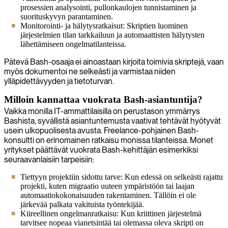
prosessien analysointi, pullonkaulojen tunnistaminen ja
suorituskyvyn parantaminen.
Monitorointi- ja hälytysratkaisut: Skriptien luominen
järjestelmien tilan tarkkailuun ja automaattisten hälytysten
lähettämiseen ongelmatilanteissa.
Pätevä Bash-osaaja ei ainoastaan kirjoita toimivia skriptejä, vaan
myös dokumentoi ne selkeästi ja varmistaa niiden
ylläpidettävyyden ja tietoturvan.
Milloin kannattaa vuokrata Bash-asiantuntija?
Vaikka monilla IT-ammattilaisilla on perustason ymmärrys
Bashista, syvällistä asiantuntemusta vaativat tehtävät hyötyvät
usein ulkopuolisesta avusta. Freelance-pohjainen Bash-
konsultti on erinomainen ratkaisu monissa tilanteissa. Monet
yritykset päättävät vuokrata Bash-kehittäjän esimerkiksi
seuraavanlaisiin tarpeisiin:
Tiettyyn projektiin sidottu tarve: Kun edessä on selkeästi rajattu
projekti, kuten migraatio uuteen ympäristöön tai laajan
automaatiokokonaisuuden rakentaminen. Tällöin ei ole
järkevää palkata vakituista työntekijää.
Kiireellinen ongelmanratkaisu: Kun kriittinen järjestelmä
tarvitsee nopeaa vianetsintää tai olemassa oleva skripti on