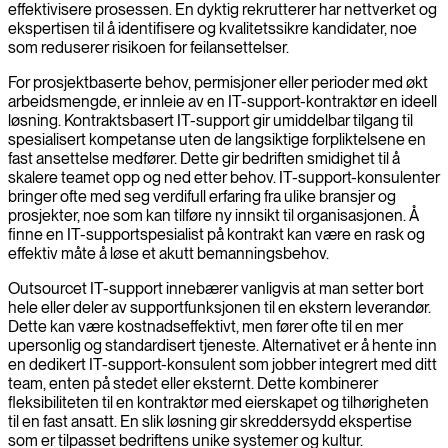
effektivisere prosessen. En dyktig rekrutterer har nettverket og
ekspertisen til å identifisere og kvalitetssikre kandidater, noe
som reduserer risikoen for feilansettelser.
For prosjektbaserte behov, permisjoner eller perioder med økt
arbeidsmengde, er innleie av en IT-support-kontraktør en ideell
løsning. Kontraktsbasert IT-support gir umiddelbar tilgang til
spesialisert kompetanse uten de langsiktige forpliktelsene en
fast ansettelse medfører. Dette gir bedriften smidighet til å
skalere teamet opp og ned etter behov. IT-support-konsulenter
bringer ofte med seg verdifull erfaring fra ulike bransjer og
prosjekter, noe som kan tilføre ny innsikt til organisasjonen. Å
finne en IT-supportspesialist på kontrakt kan være en rask og
effektiv måte å løse et akutt bemanningsbehov.
Outsourcet IT-support innebærer vanligvis at man setter bort
hele eller deler av supportfunksjonen til en ekstern leverandør.
Dette kan være kostnadseffektivt, men fører ofte til en mer
upersonlig og standardisert tjeneste. Alternativet er å hente inn
en dedikert IT-support-konsulent som jobber integrert med ditt
team, enten på stedet eller eksternt. Dette kombinerer
fleksibiliteten til en kontraktør med eierskapet og tilhørigheten
til en fast ansatt. En slik løsning gir skreddersydd ekspertise
som er tilpasset bedriftens unike systemer og kultur.