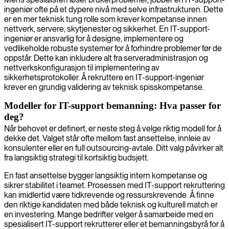
ingeniør ofte på et dypere nivå med selve infrastrukturen. Dette
er en mer teknisk tung rolle som krever kompetanse innen
nettverk, servere, skytjenester og sikkerhet. En IT-support-
ingeniør er ansvarlig for å designe, implementere og
vedlikeholde robuste systemer for å forhindre problemer før de
oppstår. Dette kan inkludere alt fra serveradministrasjon og
nettverkskonfigurasjon til implementering av
sikkerhetsprotokoller. Å rekruttere en IT-support-ingeniør
krever en grundig validering av teknisk spisskompetanse.
Modeller for IT-support bemanning: Hva passer for
deg?
Når behovet er definert, er neste steg å velge riktig modell for å
dekke det. Valget står ofte mellom fast ansettelse, innleie av
konsulenter eller en full outsourcing-avtale. Ditt valg påvirker alt
fra langsiktig strategi til kortsiktig budsjett.
En fast ansettelse bygger langsiktig intern kompetanse og
sikrer stabilitet i teamet. Prosessen med IT-support rekruttering
kan imidlertid være tidkrevende og ressurskrevende. Å finne
den riktige kandidaten med både teknisk og kulturell match er
en investering. Mange bedrifter velger å samarbeide med en
spesialisert IT-support rekrutterer eller et bemanningsbyrå for å