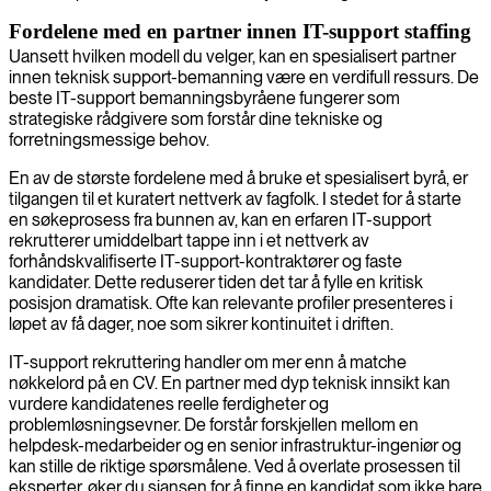
Fordelene med en partner innen IT-support staffing
Uansett hvilken modell du velger, kan en spesialisert partner
innen teknisk support-bemanning være en verdifull ressurs. De
beste IT-support bemanningsbyråene fungerer som
strategiske rådgivere som forstår dine tekniske og
forretningsmessige behov.
En av de største fordelene med å bruke et spesialisert byrå, er
tilgangen til et kuratert nettverk av fagfolk. I stedet for å starte
en søkeprosess fra bunnen av, kan en erfaren IT-support
rekrutterer umiddelbart tappe inn i et nettverk av
forhåndskvalifiserte IT-support-kontraktører og faste
kandidater. Dette reduserer tiden det tar å fylle en kritisk
posisjon dramatisk. Ofte kan relevante profiler presenteres i
løpet av få dager, noe som sikrer kontinuitet i driften.
IT-support rekruttering handler om mer enn å matche
nøkkelord på en CV. En partner med dyp teknisk innsikt kan
vurdere kandidatenes reelle ferdigheter og
problemløsningsevner. De forstår forskjellen mellom en
helpdesk-medarbeider og en senior infrastruktur-ingeniør og
kan stille de riktige spørsmålene. Ved å overlate prosessen til
eksperter, øker du sjansen for å finne en kandidat som ikke bare