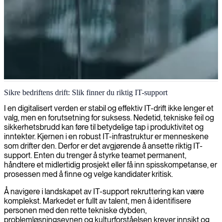
IT-support og driftshåndtering
Sikre bedriftens drift: Slik finner du riktig IT-support
Vi tilbyr dyktige 2. linje IT-supportspesialister som forbedrer dine
I en digitalisert verden er stabil og effektiv IT-drift ikke lenger et
tekniske operasjoner og løser komplekse systemproblemer effektivt.
valg, men en forutsetning for suksess. Nedetid, tekniske feil og
sikkerhetsbrudd kan føre til betydelige tap i produktivitet og
inntekter. Kjernen i en robust IT-infrastruktur er menneskene
som drifter den. Derfor er det avgjørende å ansette riktig IT-
support. Enten du trenger å styrke teamet permanent,
håndtere et midlertidig prosjekt eller få inn spisskompetanse, er
prosessen med å finne og velge kandidater kritisk.
Å navigere i landskapet av IT-support rekruttering kan være
komplekst. Markedet er fullt av talent, men å identifisere
personen med den rette tekniske dybden,
problemløsningsevnen og kulturforståelsen krever innsikt og