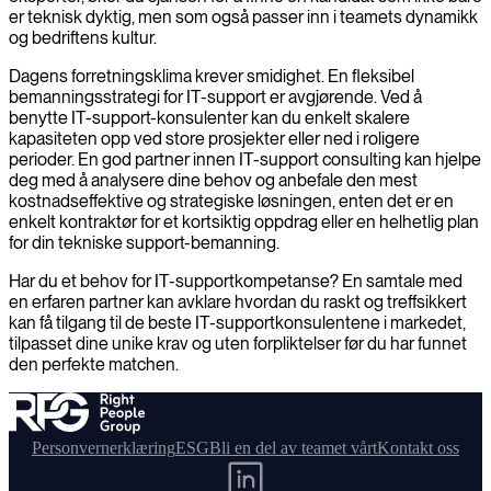
er teknisk dyktig, men som også passer inn i teamets dynamikk
og bedriftens kultur.
Dagens forretningsklima krever smidighet. En fleksibel
bemanningsstrategi for IT-support er avgjørende. Ved å
benytte IT-support-konsulenter kan du enkelt skalere
kapasiteten opp ved store prosjekter eller ned i roligere
perioder. En god partner innen IT-support consulting kan hjelpe
deg med å analysere dine behov og anbefale den mest
kostnadseffektive og strategiske løsningen, enten det er en
enkelt kontraktør for et kortsiktig oppdrag eller en helhetlig plan
for din tekniske support-bemanning.
Har du et behov for IT-supportkompetanse? En samtale med
en erfaren partner kan avklare hvordan du raskt og treffsikkert
kan få tilgang til de beste IT-supportkonsulentene i markedet,
tilpasset dine unike krav og uten forpliktelser før du har funnet
den perfekte matchen.
Personvernerklæring
ESG
Bli en del av teamet vårt
Kontakt oss