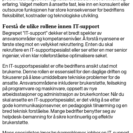
erfaring. Valget mellom å ansette fast, leie inn en konsulent eller
outsource funksjonen har store konsekvenser for bedriftens
fleksibilitet, kostnader og teknologiske utvikling.
Forstå de ulike rollene innen IT-support
Begrepet "IT-support" dekker et bredt spekter av
ansvarsområder og kompetansenivåer. Å forstå nyansene er
første steg mot en vellykket rekruttering. Enten du skal
rekruttere en IT-supportspesialist eller ser etter en mer senior
ingeniør, vil en klar rolleforståelse optimalisere søket.
En IT-supportspesialist er ofte bedriftens ansikt utad mot
brukerne. Denne rollen er essensiell for den daglige driften og
fokuserer på å løse umiddelbare tekniske problemer for de
ansatte. Ansvarsområdene inkluderer brukerstøtte, feilsøking
på programvare og maskinvare, oppsett av nye
arbeidsstasjoner og administrasjon av brukerkontoer. Når du
skal ansette en IT-supportspesialist, er det viktig å se etter
gode kommunikasjonsevner, en pedagogisk tilnærming og en
bred teknisk forståelse. Mange bedrifter benytter seg av
helpdesk-bemanning for å sikre kontinuerlig og effektiv
brukerstøtte.
Mens spesialisten løser brukerproblemer, jobber en IT-support-