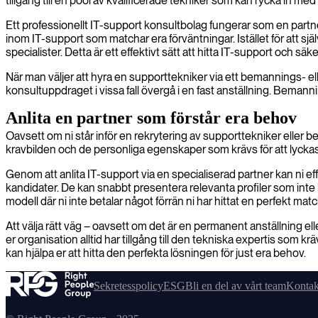
tillgång till en pool av kvalificerade tekniker som kan rycka in m
Ett professionellt IT-support konsultbolag fungerar som en partn
inom IT-support som matchar era förväntningar. Istället för att sjä
specialister. Detta är ett effektivt sätt att hitta IT-support och säker
När man väljer att hyra en supporttekniker via ett bemannings- el
konsultuppdraget i vissa fall övergå i en fast anställning. Bema
Anlita en partner som förstår era behov
Oavsett om ni står inför en rekrytering av supporttekniker eller b
kravbilden och de personliga egenskaper som krävs för att lyckas 
Genom att anlita IT-support via en specialiserad partner kan ni e
kandidater. De kan snabbt presentera relevanta profiler som inte 
modell där ni inte betalar något förrän ni har hittat en perfekt mat
Att välja rätt väg – oavsett om det är en permanent anställning ell
er organisation alltid har tillgång till den tekniska expertis som k
kan hjälpa er att hitta den perfekta lösningen för just era behov.
Sekretesspolicy
ESG
Bli en del av vårt team
Kontak