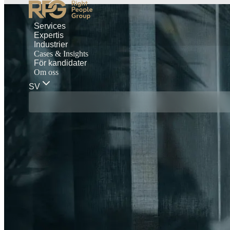
Services
Expertis
Industrier
Cases & Insights
För kandidater
Om oss
SV