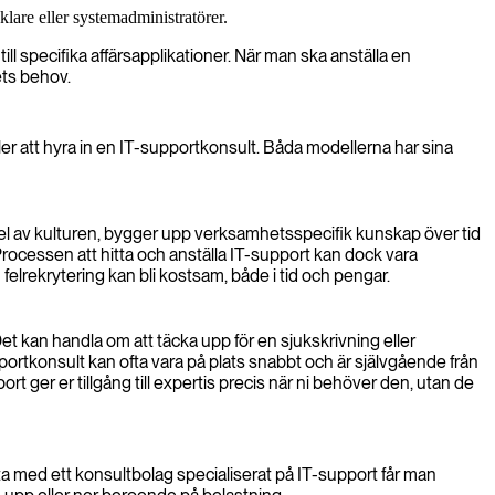
lare eller systemadministratörer.
ll specifika affärsapplikationer. När man ska anställa en
ets behov.
ller att hyra in en IT-supportkonsult. Båda modellerna har sina
 del av kulturen, bygger upp verksamhetsspecifik kunskap över tid
 Processen att hitta och anställa IT-support kan dock vara
elrekrytering kan bli kostsam, både i tid och pengar.
. Det kan handla om att täcka upp för en sjukskrivning eller
pportkonsult kan ofta vara på plats snabbt och är självgående från
 ger er tillgång till expertis precis när ni behöver den, utan de
 med ett konsultbolag specialiserat på IT-support får man