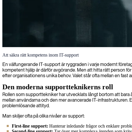
IT-support och helpdesk-hantering
Att säkra rätt kompetens inom IT-support
Vi tillhandahåller kvalificerade IT-supportspecialister på nivå 2 som 
En välfungerande IT-support är ryggraden i varje modernt företag. N
kompetent hjälp är därför avgörande. Men att hitta rätt person för
efter organisationens unika behov. Valet står ofta mellan en fast a
Den moderna supportteknikerns roll
Rollen som supporttekniker har utvecklats långt bortom att bara å
mellan användarna och den mer avancerade IT-infrastrukturen. En
problemlösande attityd.
Man skiljer ofta på olika nivåer av support:
First-line support:
Hanterar inledande frågor och enklare proble
Second-line support:
Tar över mer komplexa ärenden som kräver