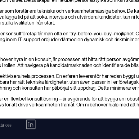
ed kort varsel. Detta skapar en flexibel personalstyrka som kan skal
er som förstår era tekniska och verksamhetsmässiga behov. De kan h
lva lägga tid på att söka, intervjua och utvärdera kandidater, kan ni
ställa kvaliteten från start.
ler konsultföretag får man ofta en 'try-before-you-buy'-möjlighet.
nning inom IT-support erbjuder därmed en dynamisk och riskminimera
ehöver hyra in en konsult, är processen att hitta rätt person avgör
i rollen. Att navigera på kandidatmarknaden och identifiera de bäst
ffektivisera hela processen. En erfaren leverantör har redan byggt 
bara har rätt tekniska färdigheter, utan även passar in i er företa
chning och konsulten har påbörjat sitt uppdrag. Detta minimerar er risk
er en flexibel konsultlösning – är avgörande för att bygga en robust
rävs för att driva verksamheten framåt. Om ni behöver hjälp med att hi
ta oss