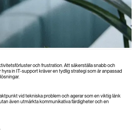
aterade problem.
ivitetsförluster och frustration. Att säkerställa snabb och
r hyra in IT-support kräver en tydlig strategi som är anpassad
lösningar.
taktpunkt vid tekniska problem och agerar som en viktig länk
p utan även utmärkta kommunikativa färdigheter och en
.