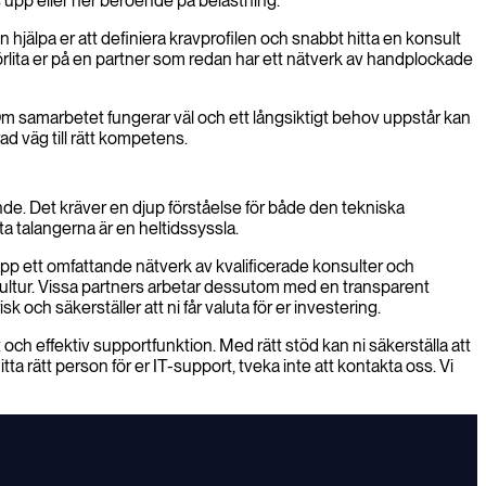
as upp eller ner beroende på belastning.
jälpa er att definiera kravprofilen och snabbt hitta en konsult
 förlita er på en partner som redan har ett nätverk av handplockade
 Om samarbetet fungerar väl och ett långsiktigt behov uppstår kan
d väg till rätt kompetens.
ande. Det kräver en djup förståelse för både den tekniska
a talangerna är en heltidssyssla.
upp ett omfattande nätverk av kvalificerade konsulter och
gskultur. Vissa partners arbetar dessutom med en transparent
 och säkerställer att ni får valuta för er investering.
 och effektiv supportfunktion. Med rätt stöd kan ni säkerställa att
tta rätt person för er IT-support, tveka inte att kontakta oss. Vi