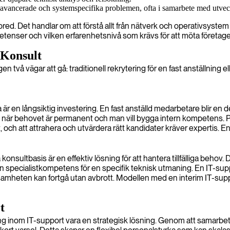
 avancerade och systemspecifika problemen, ofta i samarbete med utveck
ed. Det handlar om att förstå allt från nätverk och operativsystem ti
mpetenser och vilken erfarenhetsnivå som krävs för att möta företag
 Konsult
 två vägar att gå: traditionell rekrytering för en fast anställning e
 är en långsiktig investering. En fast anställd medarbetare blir en
ativet när behovet är permanent och man vill bygga intern kompetens.
ch att attrahera och utvärdera rätt kandidater kräver expertis. En f
å konsultbasis är en effektiv lösning för att hantera tillfälliga behov
å in specialistkompetens för en specifik teknisk utmaning. En IT-su
amheten kan fortgå utan avbrott. Modellen med en interim IT-support
t
 inom IT-support vara en strategisk lösning. Genom att samarbeta