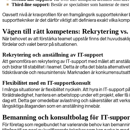
Third-line support:
Består av specialister som hanterar de mest
Oavsett nivå är kravprofilen för en framgångsrik supporttekniker br
supporttekniker är det därför viktigt att definiera exakt vilka ko
Vägen till rätt kompetens: Rekrytering vs.
När behovet av att förstärka teamet uppstår finns det huvudsakligen
fördelar och valet beror på situationen.
Rekrytering och anställning av IT-support
Att genomföra en rekrytering av IT-support med målet att anställa
och bidrar till stabilitet i teamet. Detta är ofta det bästa altern
tidskrävande och resursintensiv. Marknaden är konkurrensutsatt, o
Flexibilitet med en IT-supportkonsult
I många situationer är flexibilitet nyckeln. Att hyra in IT-support p
föräldraledighet, hantera en arbetstopp under ett projekt, eller f
dag ett. Detta ger omedelbar avlastning och säkerställer att verks
långsiktiga åtaganden som en anställning innebär.
Bemanning och konsultbolag för IT-suppor
För företag som regelbundet har varierande behov kan bemanning