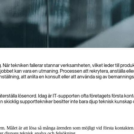
förbättrar er tekniska verksamhet och effektivt löser komplexa systemrel
är tekniken fallerar stannar verksamheten, vilket leder till produkt
 jobbet kan vara en utmaning. Processen att rekrytera, anställa elle
nställning, att anlita en konsult eller att använda sig av bemannings
terställa lösenord. Idag är IT-supporten ofta företagets första kon
 skicklig supporttekniker besitter inte bara djup teknisk kunska
m. Målet är att lösa så många ärenden som möjligt vid första kontakten
 djupare teknisk analys och felsökning.