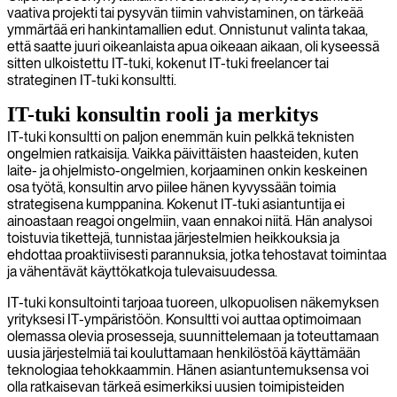
vaativa projekti tai pysyvän tiimin vahvistaminen, on tärkeää
ymmärtää eri hankintamallien edut. Onnistunut valinta takaa,
että saatte juuri oikeanlaista apua oikeaan aikaan, oli kyseessä
sitten ulkoistettu IT-tuki, kokenut IT-tuki freelancer tai
strateginen IT-tuki konsultti.
IT-tuki konsultin rooli ja merkitys
IT-tuki konsultti on paljon enemmän kuin pelkkä teknisten
ongelmien ratkaisija. Vaikka päivittäisten haasteiden, kuten
laite- ja ohjelmisto-ongelmien, korjaaminen onkin keskeinen
osa työtä, konsultin arvo piilee hänen kyvyssään toimia
strategisena kumppanina. Kokenut IT-tuki asiantuntija ei
ainoastaan reagoi ongelmiin, vaan ennakoi niitä. Hän analysoi
toistuvia tikettejä, tunnistaa järjestelmien heikkouksia ja
ehdottaa proaktiivisesti parannuksia, jotka tehostavat toimintaa
ja vähentävät käyttökatkoja tulevaisuudessa.
IT-tuki konsultointi tarjoaa tuoreen, ulkopuolisen näkemyksen
yrityksesi IT-ympäristöön. Konsultti voi auttaa optimoimaan
olemassa olevia prosesseja, suunnittelemaan ja toteuttamaan
uusia järjestelmiä tai kouluttamaan henkilöstöä käyttämään
teknologiaa tehokkaammin. Hänen asiantuntemuksensa voi
olla ratkaisevan tärkeä esimerkiksi uusien toimipisteiden