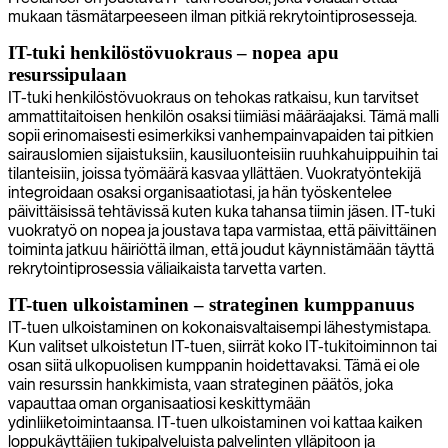
mukaan täsmätarpeeseen ilman pitkiä rekrytointiprosesseja.
IT-tuki henkilöstövuokraus – nopea apu
resurssipulaan
IT-tuki henkilöstövuokraus on tehokas ratkaisu, kun tarvitset
ammattitaitoisen henkilön osaksi tiimiäsi määräajaksi. Tämä malli
sopii erinomaisesti esimerkiksi vanhempainvapaiden tai pitkien
sairauslomien sijaistuksiin, kausiluonteisiin ruuhkahuippuihin tai
tilanteisiin, joissa työmäärä kasvaa yllättäen. Vuokratyöntekijä
integroidaan osaksi organisaatiotasi, ja hän työskentelee
päivittäisissä tehtävissä kuten kuka tahansa tiimin jäsen. IT-tuki
vuokratyö on nopea ja joustava tapa varmistaa, että päivittäinen
toiminta jatkuu häiriöttä ilman, että joudut käynnistämään täyttä
rekrytointiprosessia väliaikaista tarvetta varten.
IT-tuen ulkoistaminen – strateginen kumppanuus
IT-tuen ulkoistaminen on kokonaisvaltaisempi lähestymistapa.
Kun valitset ulkoistetun IT-tuen, siirrät koko IT-tukitoiminnon tai
osan siitä ulkopuolisen kumppanin hoidettavaksi. Tämä ei ole
vain resurssin hankkimista, vaan strateginen päätös, joka
vapauttaa oman organisaatiosi keskittymään
ydinliiketoimintaansa. IT-tuen ulkoistaminen voi kattaa kaiken
loppukäyttäjien tukipalveluista palvelinten ylläpitoon ja