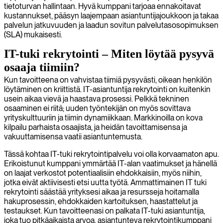
tietoturvan hallintaan. Hyvä kumppani tarjoaa ennakoitavat
kustannukset, pääsyn laajempaan asiantuntijajoukkoon ja takaa
palvelun jatkuvuuden ja laadun sovitun palvelutasosopimuksen
(SLA) mukaisesti.
IT-tuki rekrytointi – Miten löytää pysyvä
osaaja tiimiin?
Kun tavoitteena on vahvistaa tiimiä pysyvästi, oikean henkilön
löytäminen on kriittistä. IT-asiantuntija rekrytointi on kuitenkin
usein aikaa vievä ja haastava prosessi. Pelkkä tekninen
osaaminen ei riitä; uuden työntekijän on myös sovittava
yrityskulttuuriin ja tiimin dynamiikkaan. Markkinoilla on kova
kilpailu parhaista osaajista, ja heidän tavoittamisensa ja
vakuuttamisensa vaatii asiantuntemusta.
Tässä kohtaa IT-tuki rekrytointipalvelu voi olla korvaamaton apu.
Erikoistunut kumppani ymmärtää IT-alan vaatimukset ja hänellä
on laajat verkostot potentiaalisiin ehdokkaisiin, myös niihin,
jotka eivät aktiivisesti etsi uutta työtä. Ammattimainen IT tuki
rekrytointi säästää yrityksesi aikaa ja resursseja hoitamalla
hakuprosessin, ehdokkaiden kartoituksen, haastattelut ja
testaukset. Kun tavoitteenasi on palkata IT-tuki asiantuntija,
joka tuo pitkäaikaista arvoa, asiantunteva rekrytointikumppani