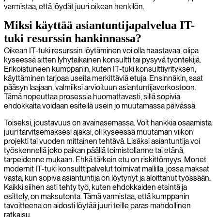
varmistaa, että löydät juuri oikean henkilön.
Miksi käyttää asiantuntijapalvelua IT-
tuki resurssin hankinnassa?
Oikean IT-tuki resurssin löytäminen voi olla haastavaa, olipa
kyseessä sitten lyhytaikainen konsultti tai pysyvä työntekijä.
Erikoistuneen kumppanin, kuten IT-tuki konsulttiyrityksen,
käyttäminen tarjoaa useita merkittäviä etuja. Ensinnäkin, saat
pääsyn laajaan, valmiiksi arvioituun asiantuntijaverkostoon.
Tämä nopeuttaa prosessia huomattavasti, sillä sopivia
ehdokkaita voidaan esitellä usein jo muutamassa päivässä.
Toiseksi, joustavuus on avainasemassa. Voit hankkia osaamista
juuri tarvitsemaksesi ajaksi, oli kyseessä muutaman viikon
projekti tai vuoden mittainen tehtävä. Lisäksi asiantuntija voi
työskennellä joko paikan päällä toimistollanne tai etänä,
tarpeidenne mukaan. Ehkä tärkein etu on riskittömyys. Monet
modernit IT-tuki konsulttipalvelut toimivat mallilla, jossa maksat
vasta, kun sopiva asiantuntija on löytynyt ja aloittanut työssään.
Kaikki siihen asti tehty työ, kuten ehdokkaiden etsintä ja
esittely, on maksutonta. Tämä varmistaa, että kumppanin
tavoitteena on aidosti löytää juuri teille paras mahdollinen
ratkaisu.