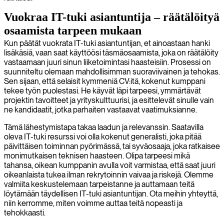
Vuokraa IT-tuki asiantuntija – räätälöityä
osaamista tarpeen mukaan
Kun päätät vuokrata IT-tuki asiantuntijan, et ainoastaan hanki
lisäkäsiä, vaan saat käyttöösi täsmäosaamista, joka on räätälöity
vastaamaan juuri sinun liiketoimintasi haasteisiin. Prosessi on
suunniteltu olemaan mahdollisimman suoraviivainen ja tehokas.
Sen sijaan, että selaisit kymmeniä CV:itä, kokenut kumppani
tekee työn puolestasi. He käyvät läpi tarpeesi, ymmärtävät
projektin tavoitteet ja yrityskulttuurisi, ja esittelevät sinulle vain
ne kandidaatit, jotka parhaiten vastaavat vaatimuksianne.
Tämä lähestymistapa takaa laadun ja relevanssin. Saatavilla
oleva IT-tuki resurssi voi olla kokenut generalisti, joka pitää
päivittäisen toiminnan pyörimässä, tai syväosaaja, joka ratkaisee
monimutkaisen teknisen haasteen. Olipa tarpeesi mikä
tahansa, oikean kumppanin avulla voit varmistaa, että saat juuri
oikeanlaista tukea ilman rekrytoinnin vaivaa ja riskejä. Olemme
valmiita keskustelemaan tarpeistanne ja auttamaan teitä
löytämään täydellisen IT-tuki asiantuntijan. Ota meihin yhteyttä,
niin kerromme, miten voimme auttaa teitä nopeasti ja
tehokkaasti.