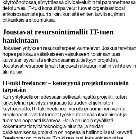
käyttöönotossa, siirryttäessä pilvipalveluihin tai parannettaessa
tietoturvaa. IT-tuki konsulttipalvelut tuovat organisaatioosi
erikoisosaamista juuri silloin, kun sitä eniten tarvitset, ilman
pitkäaikaisia sitoumuksia.
Joustavat resursointimallit IT-tuen
hankintaan
Jokaisen yrityksen resurssitarpeet vaihtelevat. Joskus tarvitaan
nopea paikkaus väliaikaiseen vajaukseen, toisinaan taas
kaivataan syvällistä erikoisosaamista tiettyyn projektiin.
Joustavat resursointimallit tarjoavat ratkaisun näihin vaihteleviin
tilanteisiin.
IT-tuki freelancer – ketteryyttä projektiluontoisiin
tarpeisiin
Kun yrityksellä on edessään selkeästi rajattu projekti, kuten
järjestelmän päivitys, migraatio tai uuden ohjelmiston
käyttöönotto, IT-tuki freelancer voi olla erinomainen valinta.
Freelancerit ovat tottuneet työskentelemään itsenäisesti ja
tuomaan nopeasti lisäarvoa. Heillä on usein syvällistä
kokemusta tietyiltä teknologia-alueilta, ja heidän
palkkaamisensa projektiin on nopeaa ja hallinnollisesti kevyttä.
Freelancer on joustava IT-tuki resurssi, joka voidaan ottaa