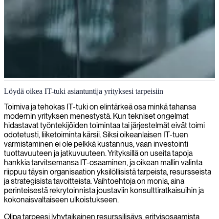
IT-tuki ja käyttötukipalveluiden hallinta
Löydä oikea IT-tuki asiantuntija yrityksesi tarpeisiin
Tarjoamme osaavia 2. tason IT-tukiasiantuntijoita tehostamaan
Toimiva ja tehokas IT-tuki on elintärkeä osa minkä tahansa
teknisiä toimintojanne ja ratkaisemaan monimutkaisia
modernin yrityksen menestystä. Kun tekniset ongelmat
järjestelmäongelmia tehokkaasti.
hidastavat työntekijöiden toimintaa tai järjestelmät eivät toimi
odotetusti, liiketoiminta kärsii. Siksi oikeanlaisen IT-tuen
varmistaminen ei ole pelkkä kustannus, vaan investointi
tuottavuuteen ja jatkuvuuteen. Yrityksillä on useita tapoja
hankkia tarvitsemansa IT-osaaminen, ja oikean mallin valinta
riippuu täysin organisaation yksilöllisistä tarpeista, resursseista
ja strategisista tavoitteista. Vaihtoehtoja on monia, aina
perinteisestä rekrytoinnista joustaviin konsulttiratkaisuihin ja
kokonaisvaltaiseen ulkoistukseen.
Olipa tarpeesi lyhytaikainen resurssilisäys, erityisosaamista