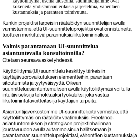
käyttöliittymät useilla alustoilla, suunnittelijamme ovat
kokeneita yhdistämään erilaisia järjestelmiä, vähentäen
kustannuksia ja parantaen toimivuutta.
Kunkin projektisi tarpeisiin räätälöidyn suunnittelijan avulla
varmistamme, että UI-suunnitteluprojektisi ovat onnistuneita,
tuottaen merkittäviä parannuksia liiketoiminnallesi.
Valmis parantamaan UI-suunnittelua
asiantuntevalla konsultoinnilla?
Otetaan seuraava askel yhdessä.
Käyttöliittymä (UI) suunnittelu keskittyy tärkeisiin
käyttäjävuorovaikutuksen elementteihin, parantaen
sitoutumista ja tyytyväisyyttä. Oikean
suunnitteluasiantuntemuksen avulla käyttöliittymäsi voi tulla
intuitiiviseksi ja tehokkaaksi työkaluksi, joka vastaa
liiketoimintatavoitteitasi ja käyttäjien tarpeita.
Asiantuntijaverkostomme UI-suunnittelijoita varmistaa, että
käyttöliittymäsi on räätälöity vaatimuksiisi. Freelance-
asiantuntemuksen ja strategisen projektinhallinnan
joustavuuden avulla autamme sinua hallitsemaan ja
parantamaan suunnitteluprojektiasi, vähentäen kustannuksia ja