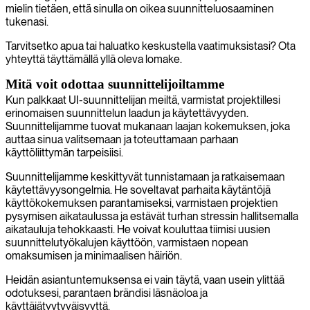
mielin tietäen, että sinulla on oikea suunnitteluosaaminen
tukenasi.
Tarvitsetko apua tai haluatko keskustella vaatimuksistasi? Ota
yhteyttä täyttämällä yllä oleva lomake.
Mitä voit odottaa suunnittelijoiltamme
Kun palkkaat UI-suunnittelijan meiltä, varmistat projektillesi
erinomaisen suunnittelun laadun ja käytettävyyden.
Suunnittelijamme tuovat mukanaan laajan kokemuksen, joka
auttaa sinua valitsemaan ja toteuttamaan parhaan
käyttöliittymän tarpeisiisi.
Suunnittelijamme keskittyvät tunnistamaan ja ratkaisemaan
käytettävyysongelmia. He soveltavat parhaita käytäntöjä
käyttökokemuksen parantamiseksi, varmistaen projektien
pysymisen aikataulussa ja estävät turhan stressin hallitsemalla
aikatauluja tehokkaasti. He voivat kouluttaa tiimisi uusien
suunnittelutyökalujen käyttöön, varmistaen nopean
omaksumisen ja minimaalisen häiriön.
Heidän asiantuntemuksensa ei vain täytä, vaan usein ylittää
odotuksesi, parantaen brändisi läsnäoloa ja
käyttäjätyytyväisyyttä.