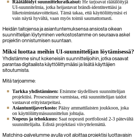
Räätälöidyt suunnitteluratkaisut:
He tarjoavat räätälöityjä
UI-suunnitelmia, jotka heijastavat brändi-identiteettiäsi ja
liiketoimintatavoitteitasi. Tämä takaa, että käyttöliittymäsi ei
vain näytä hyvältä, vaan myös toimii saumattomasti.
Heidän taitojensa ja asiantuntemuksensa ansiosta oikean
suunnittelijan löytyminen verkostostamme on seuraava askel
projektin onnistumisen suuntaan.
Miksi luottaa meihin UI-suunnittelijan löytämisessä?
Yhdistämme sinut kokeneisiin suunnittelijoihin, jotka osaavat
parantaa digitaalista käyttöliittymääsi ja lisätä käyttäjien
sitoutumista.
Mitä tarjoamme:
Tarkka yhdistäminen:
Etsimme täydellisen suunnittelijan
projektiisi. Prosessimme varmistaa, että suunnittelijan taidot
vastaavat erityistarpeitasi.
Asiantuntijaverkosto:
Pääsy ammattilaisten joukkoon, joka
on käyttöliittymäsuunnittelun johtajia.
Nopeus ja tehokkuus:
Saat nopeasti portfoliosid 2-3 pätevältä
suunnittelijalta. Edistä projektiasi viivyttelemättä.
Matching-palvelumme avulla voit aloittaa projektisi luottavaisin