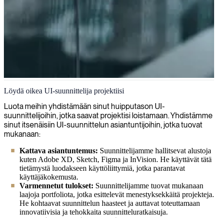
UI-suunnittelu
Löydä oikea UI-suunnittelija projektiisi
Meillä on intohimoa luoda erinomaisia käyttäjäkokemuksia ja
Luota meihin yhdistämään sinut huipputason UI-
virtaviivaistaa käyttöliittymiä, jotka tekevät digitaalisista
suunnittelijoihin, jotka saavat projektisi loistamaan. Yhdistämme
tuotteistanne mukaansatempaavia, intuitiivisia ja vaikuttavia.
sinut itsenäisiin UI-suunnittelun asiantuntijoihin, jotka tuovat
mukanaan:
Kattava asiantuntemus:
Suunnittelijamme hallitsevat alustoja
kuten Adobe XD, Sketch, Figma ja InVision. He käyttävät tätä
tietämystä luodakseen käyttöliittymiä, jotka parantavat
käyttäjäkokemusta.
Varmennetut tulokset:
Suunnittelijamme tuovat mukanaan
laajoja portfoliota, jotka esittelevät menestyksekkäitä projekteja.
He kohtaavat suunnittelun haasteet ja auttavat toteuttamaan
innovatiivisia ja tehokkaita suunnitteluratkaisuja.