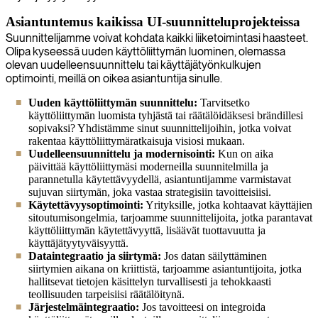
Asiantuntemus kaikissa UI-suunnitteluprojekteissa
Suunnittelijamme voivat kohdata kaikki liiketoimintasi haasteet.
Olipa kyseessä uuden käyttöliittymän luominen, olemassa
olevan uudelleensuunnittelu tai käyttäjätyönkulkujen
optimointi, meillä on oikea asiantuntija sinulle.
Uuden käyttöliittymän suunnittelu:
Tarvitsetko
käyttöliittymän luomista tyhjästä tai räätälöidäksesi brändillesi
sopivaksi? Yhdistämme sinut suunnittelijoihin, jotka voivat
rakentaa käyttöliittymäratkaisuja visiosi mukaan.
Uudelleensuunnittelu ja modernisointi:
Kun on aika
päivittää käyttöliittymäsi moderneilla suunnitelmilla ja
parannetulla käytettävyydellä, asiantuntijamme varmistavat
sujuvan siirtymän, joka vastaa strategisiin tavoitteisiisi.
Käytettävyysoptimointi:
Yrityksille, jotka kohtaavat käyttäjien
sitoutumisongelmia, tarjoamme suunnittelijoita, jotka parantavat
käyttöliittymän käytettävyyttä, lisäävät tuottavuutta ja
käyttäjätyytyväisyyttä.
Dataintegraatio ja siirtymä:
Jos datan säilyttäminen
siirtymien aikana on kriittistä, tarjoamme asiantuntijoita, jotka
hallitsevat tietojen käsittelyn turvallisesti ja tehokkaasti
teollisuuden tarpeisiisi räätälöitynä.
Järjestelmäintegraatio:
Jos tavoitteesi on integroida