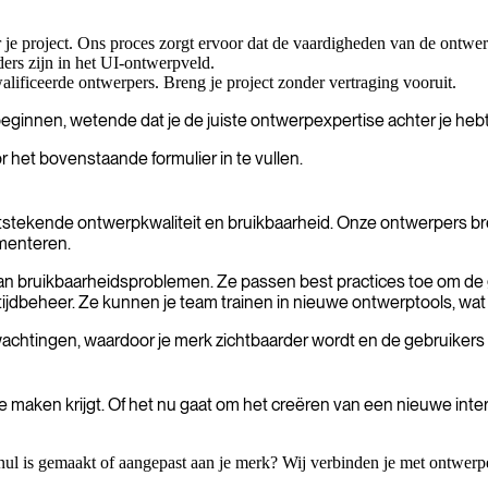
 je project. Ons proces zorgt ervoor dat de vaardigheden van de ontwerp
ders zijn in het UI-ontwerpveld.
lificeerde ontwerpers. Breng je project zonder vertraging vooruit.
eginnen, wetende dat je de juiste ontwerpexpertise achter je hebt
het bovenstaande formulier in te vullen.
oor uitstekende ontwerpkwaliteit en bruikbaarheid. Onze ontwerpers
ementeren.
van bruikbaarheidsproblemen. Ze passen best practices toe om de 
ijdbeheer. Ze kunnen je team trainen in nieuwe ontwerptools, wat z
erwachtingen, waardoor je merk zichtbaarder wordt en de gebruike
 maken krijgt. Of het nu gaat om het creëren van een nieuwe inte
 nul is gemaakt of aangepast aan je merk? Wij verbinden je met ontwe