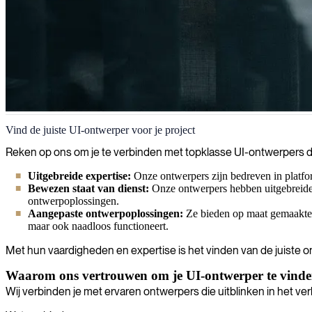
UI-ontwerp
Vind de juiste UI-ontwerper voor je project
Wij zijn gepassioneerd over het creëren van geweldige gebruikerservar
Reken op ons om je te verbinden met topklasse UI-ontwerpers die 
Uitgebreide expertise:
Onze ontwerpers zijn bedreven in platfo
Bewezen staat van dienst:
Onze ontwerpers hebben uitgebreide p
ontwerpoplossingen.
Aangepaste ontwerpoplossingen:
Ze bieden op maat gemaakte UI
maar ook naadloos functioneert.
Met hun vaardigheden en expertise is het vinden van de juiste o
Waarom ons vertrouwen om je UI-ontwerper te vind
Wij verbinden je met ervaren ontwerpers die uitblinken in het ve