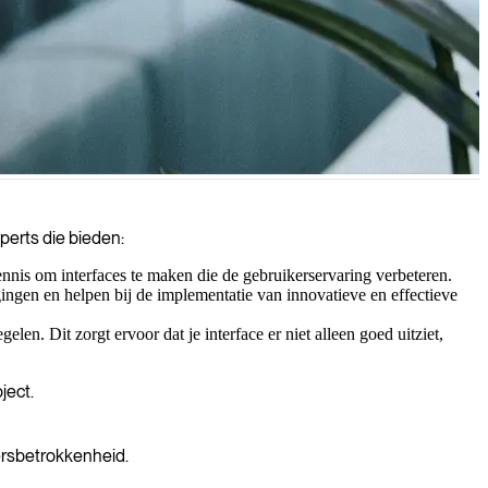
rekkelijk, intuïtief en impactvol maken.
perts die bieden:
nis om interfaces te maken die de gebruikerservaring verbeteren.
ngen en helpen bij de implementatie van innovatieve en effectieve
en. Dit zorgt ervoor dat je interface er niet alleen goed uitziet,
ject.
kersbetrokkenheid.