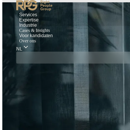
Services
Expertise
Industrie
Cases & Insights
Voor kandidaten
Over ons
NL