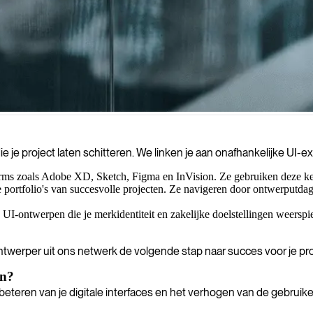
ingen en het stroomlijnen van interfaces die uw digitale producten aant
je project laten schitteren. We linken je aan onafhankelijke UI-ex
rms zoals Adobe XD, Sketch, Figma en InVision. Ze gebruiken deze ken
ortfolio's van succesvolle projecten. Ze navigeren door ontwerputdagi
-ontwerpen die je merkidentiteit en zakelijke doelstellingen weerspiegel
ntwerper uit ons netwerk de volgende stap naar succes voor je pro
en?
rbeteren van je digitale interfaces en het verhogen van de gebrui