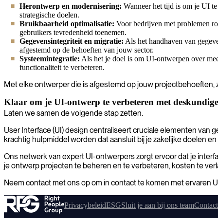
Herontwerp en modernisering:
Wanneer het tijd is om je UI t
strategische doelen.
Bruikbaarheid optimalisatie:
Voor bedrijven met problemen ron
gebruikers tevredenheid toenemen.
Gegevensintegriteit en migratie:
Als het handhaven van gegevensi
afgestemd op de behoeften van jouw sector.
Systeemintegratie:
Als het je doel is om UI-ontwerpen over mee
functionaliteit te verbeteren.
Met elke ontwerper die is afgestemd op jouw projectbehoeften, zo
Klaar om je UI-ontwerp te verbeteren met deskundige
Laten we samen de volgende stap zetten.
User Interface (UI) design centraliseert cruciale elementen van 
krachtig hulpmiddel worden dat aansluit bij je zakelijke doelen e
Ons netwerk van expert UI-ontwerpers zorgt ervoor dat je interfa
je ontwerp projecten te beheren en te verbeteren, kosten te ver
Neem contact met ons op om in contact te komen met ervaren UI-
Privacybeleid
ESG
Sluit je aan bij ons team
Contact