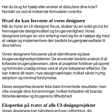
Har du brug for hjælp eller ønsker at diskutere dine krav?
Kontakt os ved at indsende formularen ovenfor.
Hvad du kan forvente af vores designere
Når du hyrer en UI-designer fra os, skaber du en solid grund for
fremragende designkvalitet og brugervenlighed. Vores
designere bringer en stor erfaring med sig for at hjælpe dig med
at vælge og implementere den bedste brugergrænseflade til
dine behov.
Vores designere fokuserer på at identificere og løse
brugervenlighedsproblemer. De anvender bedste praksis til at
forbedre brugeroplevelsen, sikre at projekter forbliver på sporet
og forhindre unødig stress ved at styre tidsplaner effektivt. De
kan træne dit team i nye designværktøjer, hvilket sikrer hurtig
adoption og minimal forstyrrelse.
Deres ekspertise leverer ikke bare forventede resultater, men
ofte overgår dine forventninger, hvilket forbedrer dit brands
tilstedeværelse og brugerens tilfredshed.
Ekspertise på tværs af alle UI-designprojekter
Vores designere kan håndtere enhver udfordring, din