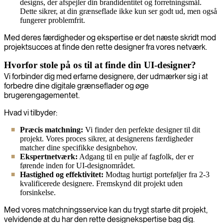
designs, der afspejler din brandidentitet og forretningsmål.
Dette sikrer, at din grænseflade ikke kun ser godt ud, men også
fungerer problemfrit.
Med deres færdigheder og ekspertise er det næste skridt mod
projektsucces at finde den rette designer fra vores netværk.
Hvorfor stole på os til at finde din UI-designer?
Vi forbinder dig med erfarne designere, der udmærker sig i at
forbedre dine digitale grænseflader og øge
brugerengagementet.
Hvad vi tilbyder:
Præcis matchning:
Vi finder den perfekte designer til dit
projekt. Vores proces sikrer, at designerens færdigheder
matcher dine specifikke designbehov.
Ekspertnetværk:
Adgang til en pulje af fagfolk, der er
førende inden for UI-designområdet.
Hastighed og effektivitet:
Modtag hurtigt porteføljer fra 2-3
kvalificerede designere. Fremskynd dit projekt uden
forsinkelse.
Med vores matchningsservice kan du trygt starte dit projekt,
velvidende at du har den rette designekspertise bag dig.