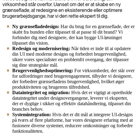
virksomhed står overfor. Uanset om det er at skabe en ny
grænseflade, at redesigne en eksisterende eller optimere
brugerarbejdsgange, har vi den rette ekspert til dig.
Ny grænsefladedesign:
Har du brug for en grænseflade, der er
skabt fra bunden eller tilpasset til at passe til dit brand? Vi
forbinder dig med designere, der kan bygge UI-løsninger
tilpasset din vision.
Redesign og modernisering:
Når tiden er inde til at opdatere
din UI med moderne designs og forbedret brugervenlighed,
sikrer vores specialister en problemfri overgang, der tilpasser
sig dine strategiske mål.
Brugervenlighedsoptimering:
For virksomheder, der står over
for udfordringer med brugerengagement, tilbyder vi designere,
der forbedrer grænsefladens brugervenlighed, hvilket øger
produktiviteten og brugerens tilfredshed.
Dataintegritet og migration:
Hvis det er vigtigt at opretholde
dataintegritet under designovergangene, leverer vi eksperter,
der er dygtige i sikker og effektiv datahåndtering, tilpasset din
branches behov.
Systemintegration:
Hvis det er dit mål at integrere UI-designs
på tværs af flere platforme, har vores designere erfaring med at
fusionere diverse systemer, reducere omkostninger og forbedre
funktionaliteten.