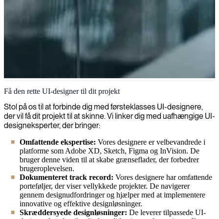
UI
Få den rette UI-designer til dit projekt
Vi brænder for at skabe fremragende brugeroplevelser og strømline
Stol på os til at forbinde dig med førsteklasses UI-designere,
grænseflader, der gør dine digitale produkter engagerende, intuitive
der vil få dit projekt til at skinne. Vi linker dig med uafhængige UI-
og effektfulde.
designeksperter, der bringer:
Omfattende ekspertise:
Vores designere er velbevandrede i
platforme som Adobe XD, Sketch, Figma og InVision. De
bruger denne viden til at skabe grænseflader, der forbedrer
brugeroplevelsen.
Dokumenteret track record:
Vores designere har omfattende
porteføljer, der viser vellykkede projekter. De navigerer
gennem designudfordringer og hjælper med at implementere
innovative og effektive designløsninger.
Skræddersyede designløsninger:
De leverer tilpassede UI-