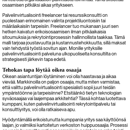
osaamisen pitkäksi aikaa yritykseen.
Palvelinvirtualisointi freelancer tai resurssikonsultti on
puolestaan erinomainen valinta projektiluontoisiin tai
määräaikaisiin tarpeisiin. Freelancer tuo mukanaan juuri sen
hetken kaivatun erikoisosaamisen ilman pitkäaikaisia
sitoumuksia ja rekrytointiprosessin hallinnollista taakkaa. Tämä
malli tarjoaa joustavuutta ja kustannustehokkuutta, sillä maksat
vain tehdystä työstä sovitun ajan. Monille yrityksille
palvelinvirtualisointi palveluna ulkopuoliselta konsultilta on
strategisesti järkevin tapa edetä.
Tehokas tapa löytää oikea osaaja
Oikean asiantuntijan löytäminen voi olla haastavaa ja aikaa
vievää. Markkinoilla on paljon osaajia, mutta miten varmistaa,
että valittu palvelinvirtualisointi spesialisti sopii juuri teidän
ympäristöönne ja tarpeisiinne? Etsitäänkö tietyn teknologian
syväosaajaa vai laajempaa arkkitehtia? Tässä kohtaa luotettava
kumppani, kuten palvelinvirtualisointi rekrytointipalvelu tai
konsulttiyritys, voi olla ratkaiseva apu.
Hyödyntämällä erikoistunutta kumppania yritys saa käyttöönsä
laajan, jo valmiiksi kartoitetun verkoston huippuosaajia. Prosessi