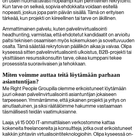
on usein huomattavasti nopeampi kuin perinteinen rekrytointi.
Kun tarve on selkeä, sopivia ehdokkaita voidaan esitellä
nopeasti, joskus jopa parin päivän sisällä. Tämä on erityisen
tärkeää, kun projekti on kiireellinen tai tarve on äkillinen.
Ammattimainen palvelu, kuten palvelinvirtualisointi
headhunting, varmistaa, että ehdotetut kandidaatit on arvioitu
paitsi teknisen osaamisen myös kokemuksen ja soveltuvuuden
osalta. Tämä säästää rekrytoivan päällikön aikaa ja vaivaa. Olipa
kyseessä sitten palvelinvirtualisointi ulkoistus, B2B-projekti tai
yksittäisen resurssikonsultin tarve, oikea kumppani tekee
prosessista suoraviivaisen ja tehokkaan.
Miten voimme auttaa teitä löytämään parhaan
asiantuntijan?
Me Right People Groupilla olemme erikoistuneet löytämään
juuri oikean palvelinvirtualisointi asiantuntijan jokaiseen
tarpeeseen. Ymmärrämme, että jokainen projekti ja yritys on
ainutlaatuinen, ja siksi räätälöimme hakumme vastaamaan
täsmällisesti teidän vaatimuksianne.
Laaja, yli 15 000 IT-ammattilaisen verkostomme kattaa
kokeneita freelancereita ja konsultteja, jotka ovat erikoistuneet
kaikkiin johtaviin virtualisointiteknologioihin. Olipa kyseessä on-