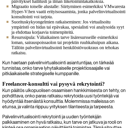
päivitykset hallitusti ja ilman liiketoimintakatkoksia.
Migraatio toiselle alustalle: Siirtyminen esimerkiksi VMwaresta
Hyper-V:hen vaatii erityisosaamista, jonka palvelinvirtualisointi
konsultointi voi tarjota.
Suorituskykyongelmien ratkaiseminen: Jos virtualisoitu
ympäristö on hidas tai epävakaa, spesialisti voi analysoida syyt
ja ehdottaa korjaavia toimenpiteitä.
Resurssipula: Väliaikainen tarve lisäresursseille esimerkiksi
loman, sairauspoissaolon tai projektin ruuhkahuipun aikana.
Tällöin palvelinvirtualisointi henkilöstövuokraus on tehokas
ratkaisu.
Kun haetaan palvelinvirtualisointi asiantuntijaa, on tärkeää
tunnistaa, onko tarve lyhytaikaiselle projektiosaajalle vai
pitkäaikaiselle strategiselle kumppanille.
Freelancer-konsultti vai pysyvä rekrytointi?
Kun päätös ulkopuolisen osaamisen hankkimisesta on tehty, on
pohdittava, onko paras ratkaisu rekrytoida uusi työntekijä vai
hyödyntää itsenäistä konsulttia. Molemmissa malleissa on
etunsa, ja valinta riippuu yrityksen tilanteesta ja tarpeesta.
Palvelinvirtualisointi rekrytointi ja uuden työntekijän
palkkaaminen on hyvä ratkaisu, kun tarve on jatkuva ja rooli on
kiinteä osa organisaation päivittäistä toimintaa. Tämä sitouttaa