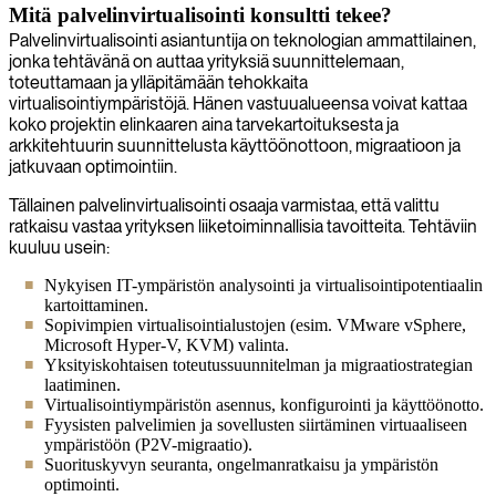
Mitä palvelinvirtualisointi konsultti tekee?
Palvelinvirtualisointi asiantuntija on teknologian ammattilainen,
jonka tehtävänä on auttaa yrityksiä suunnittelemaan,
toteuttamaan ja ylläpitämään tehokkaita
virtualisointiympäristöjä. Hänen vastuualueensa voivat kattaa
koko projektin elinkaaren aina tarvekartoituksesta ja
arkkitehtuurin suunnittelusta käyttöönottoon, migraatioon ja
jatkuvaan optimointiin.
Tällainen palvelinvirtualisointi osaaja varmistaa, että valittu
ratkaisu vastaa yrityksen liiketoiminnallisia tavoitteita. Tehtäviin
kuuluu usein:
Nykyisen IT-ympäristön analysointi ja virtualisointipotentiaalin
kartoittaminen.
Sopivimpien virtualisointialustojen (esim. VMware vSphere,
Microsoft Hyper-V, KVM) valinta.
Yksityiskohtaisen toteutussuunnitelman ja migraatiostrategian
laatiminen.
Virtualisointiympäristön asennus, konfigurointi ja käyttöönotto.
Fyysisten palvelimien ja sovellusten siirtäminen virtuaaliseen
ympäristöön (P2V-migraatio).
Suorituskyvyn seuranta, ongelmanratkaisu ja ympäristön
optimointi.