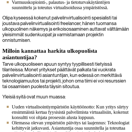
Varmuuskopiointi-, palautus- ja tietoturvakäytäntöjen
suunnittelu ja toteutus virtualisoidussa ympäristössä.
Olipa kyseessä kokenut palvelinvirtualisointi spesialisti tai
joustava palvelinvirtualisointi freelancer, hänen tuomansa
ulkopuolinen näkemys ja erikoisosaaminen auttavat välttämään
yleisimmät sudenkuopat ja varmistamaan projektin
onnistumisen.
Milloin kannattaa harkita ulkopuolista
asiantuntijaa?
Tarve ulkopuoliseen apuun syntyy tyypillisesti tietyissä
tilanteissa. Monet yritykset päättävät palkata tai vuokrata
palvelinvirtualisointi asiantuntijan, kun edessä on merkittävä
teknologiamuutos tai projekti, johon oma tiimi ei voi resurssien
tai osaamisen puolesta täysin sitoutua.
Yleisiä syitä ovat muun muassa:
Uuden virtualisointiympäristön käyttöönotto: Kun yritys siirtyy
ensimmäistä kertaa fyysisistä palvelimista virtuaalisiin, kokenut
konsultti voi ohjata prosessin alusta loppuun.
Olemassa olevan ympäristön päivitys tai laajennus: Teknologiat
kehittyvät jatkuvasti. Asiantuntija osaa suunnitella ja toteuttaa