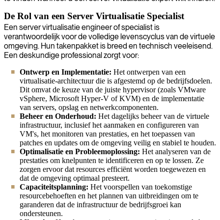
De Rol van een Server Virtualisatie Specialist
Een server virtualisatie engineer of specialist is
verantwoordelijk voor de volledige levenscyclus van de virtuele
omgeving. Hun takenpakket is breed en technisch veeleisend.
Een deskundige professional zorgt voor:
Ontwerp en Implementatie:
Het ontwerpen van een
virtualisatie-architectuur die is afgestemd op de bedrijfsdoelen.
Dit omvat de keuze van de juiste hypervisor (zoals VMware
vSphere, Microsoft Hyper-V of KVM) en de implementatie
van servers, opslag en netwerkcomponenten.
Beheer en Onderhoud:
Het dagelijks beheer van de virtuele
infrastructuur, inclusief het aanmaken en configureren van
VM's, het monitoren van prestaties, en het toepassen van
patches en updates om de omgeving veilig en stabiel te houden.
Optimalisatie en Probleemoplossing:
Het analyseren van de
prestaties om knelpunten te identificeren en op te lossen. Ze
zorgen ervoor dat resources efficiënt worden toegewezen en
dat de omgeving optimaal presteert.
Capaciteitsplanning:
Het voorspellen van toekomstige
resourcebehoeften en het plannen van uitbreidingen om te
garanderen dat de infrastructuur de bedrijfsgroei kan
ondersteunen.