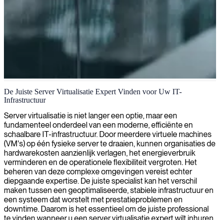
Servervirtualisatie
De Juiste Server Virtualisatie Expert Vinden voor Uw IT-
Infrastructuur
Onze experts in servervirtualisatie ontwerpen, implementeren en
optimaliseren oplossingen die de hardwarekosten verlagen en de
Server virtualisatie is niet langer een optie, maar een
flexibiliteit in uw IT-infrastructuur verhogen.
fundamenteel onderdeel van een moderne, efficiënte en
schaalbare IT-infrastructuur. Door meerdere virtuele machines
(VM's) op één fysieke server te draaien, kunnen organisaties de
hardwarekosten aanzienlijk verlagen, het energieverbruik
verminderen en de operationele flexibiliteit vergroten. Het
beheren van deze complexe omgevingen vereist echter
diepgaande expertise. De juiste specialist kan het verschil
maken tussen een geoptimaliseerde, stabiele infrastructuur en
een systeem dat worstelt met prestatieproblemen en
downtime. Daarom is het essentieel om de juiste professional
te vinden wanneer u een server virtualisatie expert wilt inhuren.