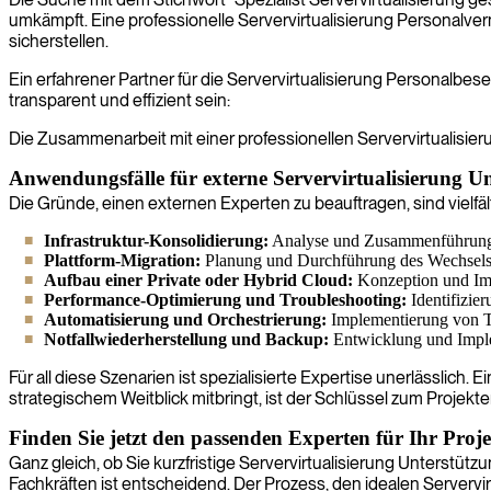
umkämpft. Eine professionelle Servervirtualisierung Personalver
sicherstellen.
Ein erfahrener Partner für die Servervirtualisierung Personalbe
transparent und effizient sein:
Die Zusammenarbeit mit einer professionellen Servervirtualisi
Anwendungsfälle für externe Servervirtualisierung U
Die Gründe, einen externen Experten zu beauftragen, sind vielfäl
Infrastruktur-Konsolidierung:
Analyse und Zusammenführung ei
Plattform-Migration:
Planung und Durchführung des Wechsels v
Aufbau einer Private oder Hybrid Cloud:
Konzeption und Impl
Performance-Optimierung und Troubleshooting:
Identifizie
Automatisierung und Orchestrierung:
Implementierung von T
Notfallwiederherstellung und Backup:
Entwicklung und Imple
Für all diese Szenarien ist spezialisierte Expertise unerlässlic
strategischem Weitblick mitbringt, ist der Schlüssel zum Projekter
Finden Sie jetzt den passenden Experten für Ihr Proj
Ganz gleich, ob Sie kurzfristige Servervirtualisierung Unterstütz
Fachkräften ist entscheidend. Der Prozess, den idealen Servervir