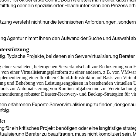
mittlung oder ein spezialisierter Headhunter kann den Prozess er
setzung versteht nicht nur die technischen Anforderungen, sondern
erung Agentur nimmt Ihnen den Aufwand der Suche und Auswahl ab 
nterstützung
tig. Typische Projekte, bei denen ein Servervirtualisierung Berater
ner veralteten, heterogenen Serverlandschaft zur Reduzierung von H
on einer Virtualisierungsplattform zu einer anderen, z.B. von VMwa
ementierung einer flexiblen Cloud-Infrastruktur auf Basis von Virtual
rung und Behebung von Leistungsengpässen in bestehenden virtuellen
ools zur Automatisierung von Routineaufgaben und zur Vereinfachung
mentierung robuster Disaster-Recovery- und Backup-Strategien für v
h. Einen erfahrenen Experte Servervirtualisierung zu finden, der g
folg.
ekt
ung für ein kritisches Projekt benötigen oder eine langfristige st
tualisierung Berater zu beauftragen, muss nicht kompliziert sein. M