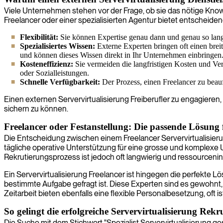
Viele Unternehmen stehen vor der Frage, ob sie das nötige Know
Freelancer oder einer spezialisierten Agentur bietet entscheiden
Flexibilität:
Sie können Expertise genau dann und genau so lange 
Spezialisiertes Wissen:
Externe Experten bringen oft einen brei
und können dieses Wissen direkt in Ihr Unternehmen einbringen
Kosteneffizienz:
Sie vermeiden die langfristigen Kosten und Ver
oder Sozialleistungen.
Schnelle Verfügbarkeit:
Der Prozess, einen Freelancer zu beauf
Einen externen Servervirtualisierung Freiberufler zu engagiere
sichern zu können.
Freelancer oder Festanstellung: Die passende Lösung
Die Entscheidung zwischen einem Freelancer Servervirtualisierun
tägliche operative Unterstützung für eine grosse und komplexe U
Rekrutierungsprozess ist jedoch oft langwierig und ressourcenin
Ein Servervirtualisierung Freelancer ist hingegen die perfekte 
bestimmte Aufgabe gefragt ist. Diese Experten sind es gewohnt, 
Zeitarbeit bieten ebenfalls eine flexible Personalbesetzung, oft
So gelingt die erfolgreiche Servervirtualisierung Rekr
Die Suche mit dem Stichwort "Spezialist Servervirtualisierung ges