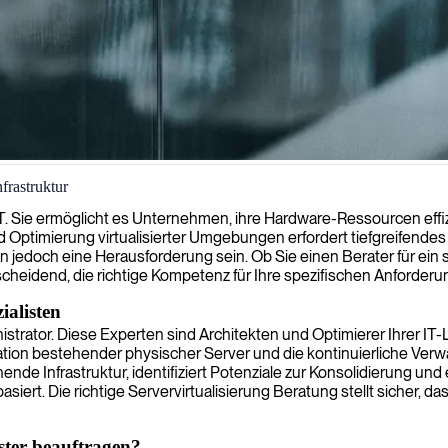
frastruktur
und optimieren Lösungen, die Hardwarekosten reduzieren und die Flexibi
T. Sie ermöglicht es Unternehmen, ihre Hardware-Ressourcen effizi
 Optimierung virtualisierter Umgebungen erfordert tiefgreifendes
n jedoch eine Herausforderung sein. Ob Sie einen Berater für ein s
scheidend, die richtige Kompetenz für Ihre spezifischen Anforderu
ialisten
ministrator. Diese Experten sind Architekten und Optimierer Ihrer 
ation bestehender physischer Server und die kontinuierliche Ver
ehende Infrastruktur, identifiziert Potenziale zur Konsolidierung u
rt. Die richtige Servervirtualisierung Beratung stellt sicher, das
ster beauftragen?