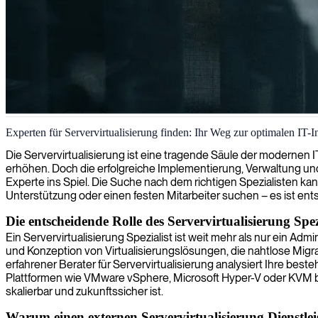
Server-Virtualisierung
Experten für Servervirtualisierung finden: Ihr Weg zur optimalen IT-In
Unsere Experten für Servervirtualisierung entwerfen, implementieren 
Die Servervirtualisierung ist eine tragende Säule der modernen I
erhöhen. Doch die erfolgreiche Implementierung, Verwaltung und
Experte ins Spiel. Die Suche nach dem richtigen Spezialisten kan
Unterstützung oder einen festen Mitarbeiter suchen – es ist ent
Die entscheidende Rolle des Servervirtualisierung Spez
Ein Servervirtualisierung Spezialist ist weit mehr als nur ein Ad
und Konzeption von Virtualisierungslösungen, die nahtlose Migr
erfahrener Berater für Servervirtualisierung analysiert Ihre best
Plattformen wie VMware vSphere, Microsoft Hyper-V oder KVM basie
skalierbar und zukunftssicher ist.
Warum einen externen Servervirtualisierung Dienstlei