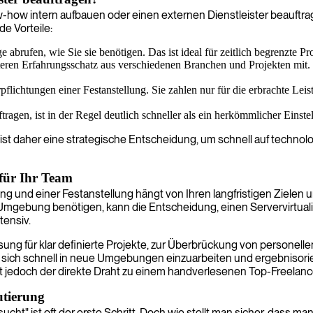
-how intern aufbauen oder einen externen Dienstleister beauftra
de Vorteile:
abrufen, wie Sie sie benötigen. Das ist ideal für zeitlich begrenzte 
teren Erfahrungsschatz aus verschiedenen Branchen und Projekten mit. 
.
pflichtungen einer Festanstellung. Sie zahlen nur für die erbrachte Le
tragen, ist in der Regel deutlich schneller als ein herkömmlicher Eins
n, ist daher eine strategische Entscheidung, um schnell auf tech
 für Ihr Team
g und einer Festanstellung hängt von Ihren langfristigen Zielen un
mgebung benötigen, kann die Entscheidung, einen Servervirtualisie
tensiv.
Lösung für klar definierte Projekte, zur Überbrückung von persone
sich schnell in neue Umgebungen einzuarbeiten und ergebnisorient
 ist jedoch der direkte Draht zu einem handverlesenen Top-Freelanc
utierung
ucht" ist oft der erste Schritt. Doch wie stellt man sicher, dass m