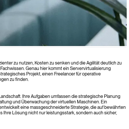
lität Ihrer IT-Infrastruktur erhöhen.
enter zu nutzen, Kosten zu senken und die Agilität deutlich zu
 Fachwissen. Genau hier kommt ein Servervirtualisierung
trategisches Projekt, einen Freelancer für operative
ngen zu finden.
IT-Landschaft. Ihre Aufgaben umfassen die strategische Planung
waltung und Überwachung der virtuellen Maschinen. Ein
nd entwickelt eine massgeschneiderte Strategie, die auf bewährten
s Ihre Lösung nicht nur leistungsstark, sondern auch sicher,