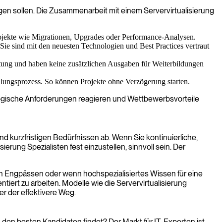
gen sollen. Die Zusammenarbeit mit einem Servervirtualisierung
Projekte wie Migrationen, Upgrades oder Performance-Analysen.
Sie sind mit den neuesten Technologien und Best Practices vertraut
istung und haben keine zusätzlichen Ausgaben für Weiterbildungen
tellungsprozess. So können Projekte ohne Verzögerung starten.
nologische Anforderungen reagieren und Wettbewerbsvorteile
d kurzfristigen Bedürfnissen ab. Wenn Sie kontinuierliche,
rung Spezialisten fest einzustellen, sinnvoll sein. Der
llen Engpässen oder wenn hochspezialisiertes Wissen für eine
iert zu arbeiten. Modelle wie die Servervirtualisierung
er der effektivere Weg.
an den besten Kandidaten findet? Der Markt für IT-Experten ist