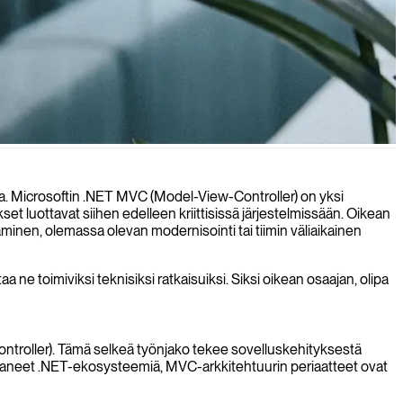
na. Microsoftin .NET MVC (Model-View-Controller) on yksi
set luottavat siihen edelleen kriittisissä järjestelmissään. Oikean
minen, olemassa olevan modernisointi tai tiimin väliaikainen
e toimiviksi teknisiksi ratkaisuiksi. Siksi oikean osaajan, olipa
(Controller). Tämä selkeä työnjako tekee sovelluskehityksestä
entaneet .NET-ekosysteemiä, MVC-arkkitehtuurin periaatteet ovat