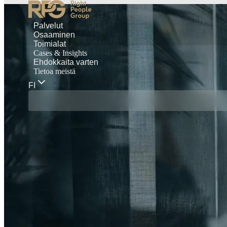
Palvelut
Osaaminen
Toimialat
Cases & Insights
Ehdokkaita varten
Tietoa meistä
FI