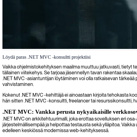
.NET MVC -kehitys
Löydä paras .NET MVC -konsultti projektiisi
Toimitamme taitavia .NET MVC -kehittäjiä, jotka rakentavat tehokkaita
Vaikka ohjelmistokehityksen maailma muuttuu jatkuvasti, tietyt t
tällainen viitekehys. Se tarjoaa jäsennellyn tavan rakentaa skaalau
.NET MVC -asiantuntijan löytäminen voi olla ratkaisevan tärkeää 
vahvistaminen.
Kokenut .NET MVC -kehittäjä ei ainoastaan kirjoita tehokasta kood
hän sitten .NET MVC -konsultti, freelancer tai resurssikonsultti,
.NET MVC: Vankka perusta nykyaikaisille verkkosove
.NET MVC on arkkitehtuurimalli, joka erottaa sovelluksen eri osa-a
järjestelmällisempää ja helpottaa testausta sekä ylläpitoa. Vaik
edelleen keskiössä modernissa web-kehityksessä.