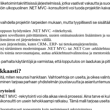
etoimintakriittisissä järjestelmissä, jotka vaativat vakautta ja suori
ällöin ulkopuolinen .NET MVC -konsultointi voi tuoda projektiin kaiv
hdella projektin tarpeiden mukaan, mutta tyypillisesti se sisältää
ta loppuun hyödyntäen .NET MVC -viitekehystä.
mpien sovellusten päivittäminen, uusien ominaisuuksien lisääminen ja s
nsiirron eri järjestelmien välillä.
en järjestelmiin, kuten CRM-, ERP- tai tietokantajärjestelmiin.
ms) siirtäminen modernimpaan .NET MVC- tai .NET Core -arkkitehtuur
oimia neuvonantajana, auttaa arkkitehtuurivalinnoissa ja mentoroida 
arhaita käytäntöjä ja varmistaa, että lopputulos on laadukas ja pit
kkaasti?
 miten resurssi hankitaan. Vaihtoehtoja on useita, ja oikea valinta 
aaminen tarjoaa parhaan yhdistelmän joustavuutta ja asiantuntemus
rytointi
T MVC -rekrytointi voi olla aikaa vievä prosessi. Aina tarve ei kuite
konsultti on usein tehokkaampi ratkaisu. Tämä malli tarjoaa useita 
 huomattavasti nopeammin kuin perinteisessä rekrytoinnissa.