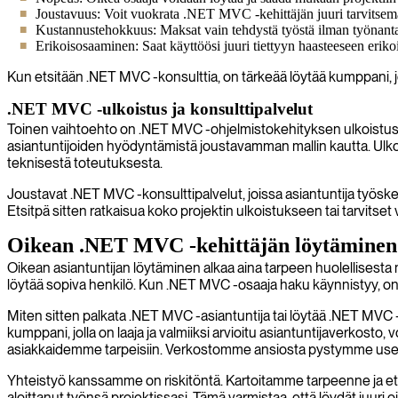
Joustavuus: Voit vuokrata .NET MVC -kehittäjän juuri tarvitsemak
Kustannustehokkuus: Maksat vain tehdystä työstä ilman työnantaj
Erikoisosaaminen: Saat käyttöösi juuri tiettyyn haasteeseen erikoi
Kun etsitään .NET MVC -konsulttia, on tärkeää löytää kumppani, 
.NET MVC -ulkoistus ja konsulttipalvelut
Toinen vaihtoehto on .NET MVC -ohjelmistokehityksen ulkoistus ko
asiantuntijoiden hyödyntämistä joustavamman mallin kautta. Ulko
teknisestä toteutuksesta.
Joustavat .NET MVC -konsulttipalvelut, joissa asiantuntija työske
Etsitpä sitten ratkaisua koko projektin ulkoistukseen tai tarvits
Oikean .NET MVC -kehittäjän löytäminen: 
Oikean asiantuntijan löytäminen alkaa aina tarpeen huolellisesta 
löytää sopiva henkilö. Kun .NET MVC -osaaja haku käynnistyy, on tä
Miten sitten palkata .NET MVC -asiantuntija tai löytää .NET MVC -
kumppani, jolla on laaja ja valmiiksi arvioitu asiantuntijaverkos
asiakkaidemme tarpeisiin. Verkostomme ansiosta pystymme usein
Yhteistyö kanssamme on riskitöntä. Kartoitamme tarpeenne ja ets
aloittanut työnsä projektissasi. Tämä varmistaa, että löydät juuri 