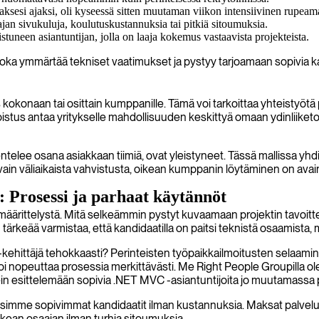
sesi ajaksi, oli kyseessä sitten muutaman viikon intensiivinen rupeama
an sivukuluja, koulutuskustannuksia tai pitkiä sitoumuksia.
stuneen asiantuntijan, jolla on laaja kokemus vastaavista projekteista.
joka ymmärtää tekniset vaatimukset ja pystyy tarjoamaan sopivia k
konaan tai osittain kumppanille. Tämä voi tarkoittaa yhteistyötä 
istus antaa yritykselle mahdollisuuden keskittyä omaan ydinliiket
ntelee osana asiakkaan tiimiä, ovat yleistyneet. Tässä mallissa yhd
et vain väliaikaista vahvistusta, oikean kumppanin löytäminen on av
Prosessi ja parhaat käytännöt
määrittelystä. Mitä selkeämmin pystyt kuvaamaan projektin tavoitte
rkeää varmistaa, että kandidaatilla on paitsi teknistä osaamista, m
kehittäjä tehokkaasti? Perinteisten työpaikkailmoitusten selaamine
to, voi nopeuttaa prosessia merkittävästi. Me Right People Groupilla
 esittelemään sopivia .NET MVC -asiantuntijoita jo muutamassa 
imme sopivimmat kandidaatit ilman kustannuksia. Maksat palvelust
oikean osaajan ilman turhia sitoumuksia.