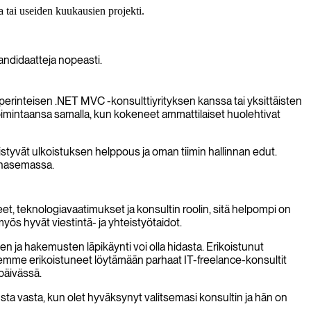
 tai useiden kuukausien projekti.
andidaatteja nopeasti.
perinteisen .NET MVC -konsulttiyrityksen kanssa tai yksittäisten
oimintaansa samalla, kun kokeneet ammattilaiset huolehtivat
istyvät ulkoistuksen helppous ja oman tiimin hallinnan edut.
ainasemassa.
et, teknologiavaatimukset ja konsultin roolin, sitä helpompi on
yös hyvät viestintä- ja yhteistyötaidot.
n ja hakemusten läpikäynti voi olla hidasta. Erikoistunut
 olemme erikoistuneet löytämään parhaat IT-freelance-konsultit
päivässä.
a vasta, kun olet hyväksynyt valitsemasi konsultin ja hän on