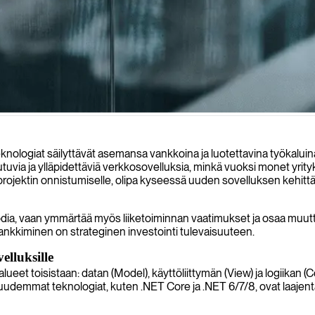
, skaalautuvia verkkosovelluksia räätälöitynä yrityksesi tarpeisiin.
eknologiat säilyttävät asemansa vankkoina ja luotettavina työkalui
tuvia ja ylläpidettäviä verkkosovelluksia, minkä vuoksi monet yrityk
projektin onnistumiselle, olipa kyseessä uuden sovelluksen kehittä
ia, vaan ymmärtää myös liiketoiminnan vaatimukset ja osaa muuttaa n
 hankkiminen on strateginen investointi tulevaisuuteen.
lluksille
lueet toisistaan: datan (Model), käyttöliittymän (View) ja logiikan 
ka uudemmat teknologiat, kuten .NET Core ja .NET 6/7/8, ovat laaj