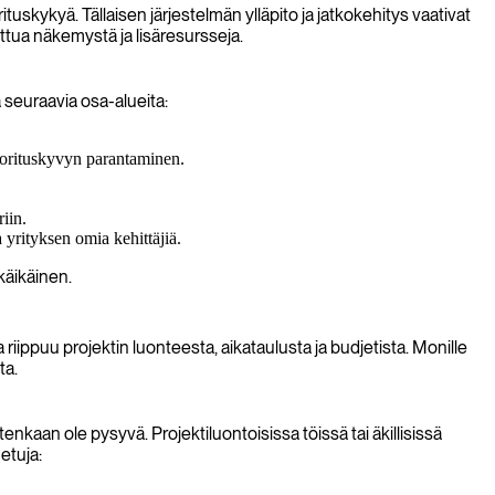
tuskykyä. Tällaisen järjestelmän ylläpito ja jatkokehitys vaativat
attua näkemystä ja lisäresursseja.
 seuraavia osa-alueita:
uorituskyvyn parantaminen.
iin.
yrityksen omia kehittäjiä.
käikäinen.
riippuu projektin luonteesta, aikataulusta ja budjetista. Monille
ta.
nkaan ole pysyvä. Projektiluontoisissa töissä tai äkillisissä
etuja: