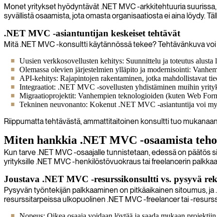
Monet yritykset hyödyntävät .NET MVC -arkkitehtuuria suurissa, liik
syvällistä osaamista, jota omasta organisaatiosta ei aina löydy. T
.NET MVC -asiantuntijan keskeiset tehtävät
Mitä .NET MVC -konsultti käytännössä tekee? Tehtävänkuva voi vai
Uusien verkkosovellusten kehitys: Suunnittelu ja toteutus alus
Olemassa olevien järjestelmien ylläpito ja modernisointi: Vanhe
API-kehitys: Rajapintojen rakentaminen, jotka mahdollistavat tiedo
Integraatiot: .NET MVC -sovellusten yhdistäminen muihin yrityks
Migraatioprojektit: Vanhempien teknologioiden (kuten Web For
Tekninen neuvonanto: Kokenut .NET MVC -asiantuntija voi myös t
Riippumatta tehtävästä, ammattitaitoinen konsultti tuo mukanaan p
Miten hankkia .NET MVC -osaamista teho
Kun tarve .NET MVC -osaajalle tunnistetaan, edessä on päätös siitä,
yrityksille .NET MVC -henkilöstövuokraus tai freelancerin palkk
Joustava .NET MVC -resurssikonsultti vs. pysyvä rek
Pysyvän työntekijän palkkaaminen on pitkäaikainen sitoumus, ja .NE
resurssitarpeissa ulkopuolinen .NET MVC -freelancer tai -resurssi
Nopeus: Oikea osaaja voidaan löytää ja saada mukaan projektiin