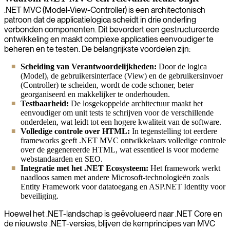
.NET MVC (Model-View-Controller) is een architectonisch
patroon dat de applicatielogica scheidt in drie onderling
verbonden componenten. Dit bevordert een gestructureerde
ontwikkeling en maakt complexe applicaties eenvoudiger te
beheren en te testen. De belangrijkste voordelen zijn:
Scheiding van Verantwoordelijkheden:
Door de logica
(Model), de gebruikersinterface (View) en de gebruikersinvoer
(Controller) te scheiden, wordt de code schoner, beter
georganiseerd en makkelijker te onderhouden.
Testbaarheid:
De losgekoppelde architectuur maakt het
eenvoudiger om unit tests te schrijven voor de verschillende
onderdelen, wat leidt tot een hogere kwaliteit van de software.
Volledige controle over HTML:
In tegenstelling tot eerdere
frameworks geeft .NET MVC ontwikkelaars volledige controle
over de gegenereerde HTML, wat essentieel is voor moderne
webstandaarden en SEO.
Integratie met het .NET Ecosysteem:
Het framework werkt
naadloos samen met andere Microsoft-technologieën zoals
Entity Framework voor datatoegang en ASP.NET Identity voor
beveiliging.
Hoewel het .NET-landschap is geëvolueerd naar .NET Core en
de nieuwste .NET-versies, blijven de kernprincipes van MVC