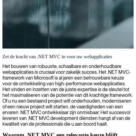
.NET MVC ontwikkeling
Zet de kracht van .NET MVC in voor uw webapplicaties
Wij leveren ervaren .NET MVC ontwikkelaars die krachtige,
Het bouwen van robuuste, schaalbare en onderhoudbare
schaalbare webapplicaties bouwen, afgestemd op de behoeften van
webapplicaties is cruciaal voor zakelijk succes. Het .NET MVC-
uw bedrijf.
framework van Microsoft is al jaren een betrouwbare keuze
voor de ontwikkeling van high-performance webapplicaties.
Het vinden en inzetten van de juiste expertise is de sleutel tot
het maximaliseren van de potentie van dit krachtige framework.
Of u nu een bestaand project wilt onderhouden, moderniseren
of een nieuw project wilt starten, de vaardigheden van een
ervaren .NET MVC ontwikkelaar zijn onmisbaar. Het succesvol
leveren van .NET MVC development diensten hangt af van de
kwaliteit van de professionals die u aan boord haalt.
Waarom .NET MVC een relevante keuze blijft