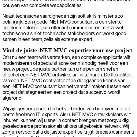
bouwen van complete webapplicaties.
Naast technische vaardigheden zijn soft skills minstens zo
belangrijk. Een goede .NET MVC consultant is een sterke
probleemoplosser, kan effectief communiceren met zowel
technische als niet-technische stakeholders en werkt goed
samen in een team, zelfs als externe expert.
Vind de juiste .NET MVC expertise voor uw project
Of u nu een team wilt versterken, een complexe applicatie wilt
moderniseren of specialistische kennis nodig heeft voor een
nieuw project, de juiste partner kan u helpen om snel en
effectief een .NET MVC ontwikkelaar in te huren. De flexibiliteit
van een .NET MVC contractor of de diepgaande kennis van
een .NET MVC consultant kan het verschil maken tussen een
project dat stagneert en een project dat succesvol wordt
afgerond.
Wij zijn gespecialiseerd in het verbinden van bedrijven met de
beste freelance IT-experts. Als u .NET MVC ontwikkelaars wilt
inhuren, kunnen wij u snel in contact brengen met zorgvuldig
geselecteerde professionals uit ons uitgebreide netwerk. Wij
zorgen ervoor dat u de juiste expertise krijgt, precies wanneer u