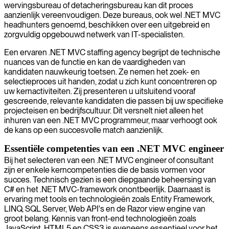
wervingsbureau of detacheringsbureau kan dit proces
aanzienlijk vereenvoudigen. Deze bureaus, ook wel .NET MVC
headhunters genoemd, beschikken over een uitgebreid en
zorgvuldig opgebouwd netwerk van IT-specialisten.
Een ervaren .NET MVC staffing agency begrijpt de technische
nuances van de functie en kan de vaardigheden van
kandidaten nauwkeurig toetsen. Ze nemen het zoek- en
selectieproces uit handen, zodat u zich kunt concentreren op
uw kernactiviteiten. Zij presenteren u uitsluitend vooraf
gescreende, relevante kandidaten die passen bij uw specifieke
projecteisen en bedrijfscultuur. Dit versnelt niet alleen het
inhuren van een .NET MVC programmeur, maar verhoogt ook
de kans op een succesvolle match aanzienlijk.
Essentiële competenties van een .NET MVC engineer
Bij het selecteren van een .NET MVC engineer of consultant
zijn er enkele kerncompetenties die de basis vormen voor
succes. Technisch gezien is een diepgaande beheersing van
C# en het .NET MVC-framework onontbeerlijk. Daarnaast is
ervaring met tools en technologieën zoals Entity Framework,
LINQ, SQL Server, Web API's en de Razor view engine van
groot belang. Kennis van front-end technologieën zoals
JavaScript, HTML5 en CSS3 is eveneens essentieel voor het