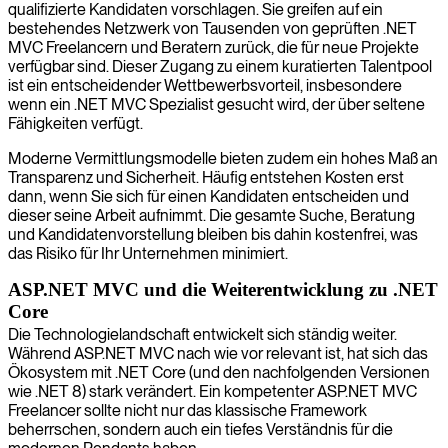
qualifizierte Kandidaten vorschlagen. Sie greifen auf ein
bestehendes Netzwerk von Tausenden von geprüften .NET
MVC Freelancern und Beratern zurück, die für neue Projekte
verfügbar sind. Dieser Zugang zu einem kuratierten Talentpool
ist ein entscheidender Wettbewerbsvorteil, insbesondere
wenn ein .NET MVC Spezialist gesucht wird, der über seltene
Fähigkeiten verfügt.
Moderne Vermittlungsmodelle bieten zudem ein hohes Maß an
Transparenz und Sicherheit. Häufig entstehen Kosten erst
dann, wenn Sie sich für einen Kandidaten entscheiden und
dieser seine Arbeit aufnimmt. Die gesamte Suche, Beratung
und Kandidatenvorstellung bleiben bis dahin kostenfrei, was
das Risiko für Ihr Unternehmen minimiert.
ASP.NET MVC und die Weiterentwicklung zu .NET
Core
Die Technologielandschaft entwickelt sich ständig weiter.
Während ASP.NET MVC nach wie vor relevant ist, hat sich das
Ökosystem mit .NET Core (und den nachfolgenden Versionen
wie .NET 8) stark verändert. Ein kompetenter ASP.NET MVC
Freelancer sollte nicht nur das klassische Framework
beherrschen, sondern auch ein tiefes Verständnis für die