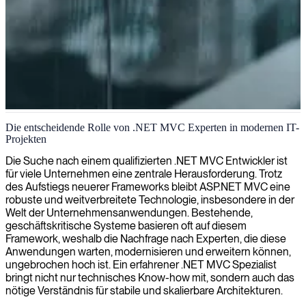
.NET MVC Entwicklung
Die entscheidende Rolle von .NET MVC Experten in modernen IT-
Projekten
Wir vermitteln qualifizierte .NET MVC-Entwickler, die
leistungsstarke, skalierbare Webanwendungen entwickeln, die auf
Die Suche nach einem qualifizierten .NET MVC Entwickler ist
Ihre Geschäftsanforderungen zugeschnitten sind.
für viele Unternehmen eine zentrale Herausforderung. Trotz
des Aufstiegs neuerer Frameworks bleibt ASP.NET MVC eine
robuste und weitverbreitete Technologie, insbesondere in der
Welt der Unternehmensanwendungen. Bestehende,
geschäftskritische Systeme basieren oft auf diesem
Framework, weshalb die Nachfrage nach Experten, die diese
Anwendungen warten, modernisieren und erweitern können,
ungebrochen hoch ist. Ein erfahrener .NET MVC Spezialist
bringt nicht nur technisches Know-how mit, sondern auch das
nötige Verständnis für stabile und skalierbare Architekturen.