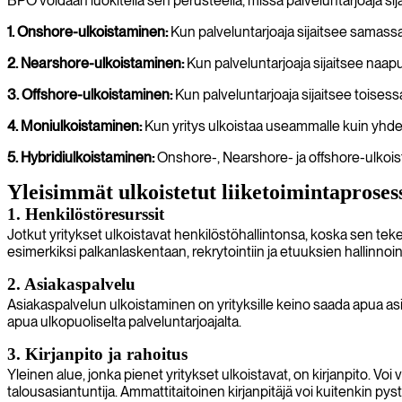
BPO voidaan luokitella sen perusteella, missä palveluntarjoaja sij
1. Onshore-ulkoistaminen:
Kun palveluntarjoaja sijaitsee samassa
2. Nearshore-ulkoistaminen:
Kun palveluntarjoaja sijaitsee naap
3. Offshore-ulkoistaminen:
Kun palveluntarjoaja sijaitsee toises
4. Moniulkoistaminen:
Kun yritys ulkoistaa useammalle kuin yhdell
5. Hybridiulkoistaminen:
Onshore-, Nearshore- ja offshore-ulkoi
Yleisimmät ulkoistetut liiketoimintaprosess
1. Henkilöstöresurssit
Jotkut yritykset ulkoistavat henkilöstöhallintonsa, koska sen t
esimerkiksi palkanlaskentaan, rekrytointiin ja etuuksien hallinnoint
2. Asiakaspalvelu
Asiakaspalvelun ulkoistaminen on yrityksille keino saada apua asi
apua ulkopuoliselta palveluntarjoajalta.
3. Kirjanpito ja rahoitus
Yleinen alue, jonka pienet yritykset ulkoistavat, on kirjanpito. Voi
talousasiantuntija. Ammattitaitoinen kirjanpitäjä voi kuitenkin p