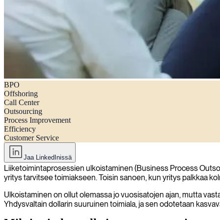
BPO
Mikä on BPO (liiketoimintaprosessien ulkoistaminen)?
Offshoring
Call Center
Outsourcing
Process Improvement
Efficiency
Customer Service
Jaa LinkedInissä
Liiketoimintaprosessien ulkoistaminen (Business Process Outsour
yritys tarvitsee toimiakseen. Toisin sanoen, kun yritys palkkaa k
Ulkoistaminen on ollut olemassa jo vuosisatojen ajan, mutta vas
Yhdysvaltain dollarin suuruinen toimiala, ja sen odotetaan kasva