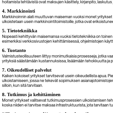
hoitamista tehtävistä ovat maksujen käsittely, kirjanpito, laskutus 
4. Markkinointi
Markkinoinnin alati muuttuvan maiseman vuoksi monet yritykset pä
ulkoistetaan usein markkinointitoimistoille, jotka ovat erikoistune
5. Tietotekniikka
Nopeasti kehittyvän maisemansa vuoksi tietotekniikka on toinen yl
esimerkiksi verkkosivustojen kehittämisessä, ohjelmistojen käy
6. Tuotanto
Valmistusteollisuuteen liittyy monimutkaisia prosesseja, jotka vaa
yrityksiä säästämään kustannuksissa, lisäämään tehokkuutta ja 
7. Oikeudelliset palvelut
Kaiken kokoiset yritykset tarvitsevat usein oikeudellista apua. Pie
ulkoistamiseen, jossa ne tekevät sopimuksen asianajotoimistoje
silloin, kun sitä tarvitaan.
8. Tutkimus ja kehittäminen
Monet yritykset valitsevat tutkimusprosessien ulkoistamisen teh
koska niiden ei tarvitse maksaa infrastruktuurista, jota tarvitaan 