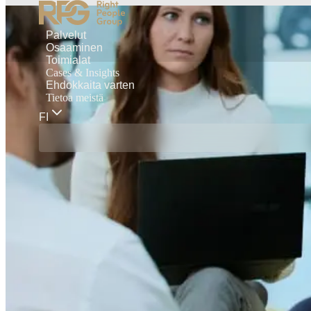
Palvelut
Osaaminen
Toimialat
Cases & Insights
Ehdokkaita varten
Tietoa meistä
FI