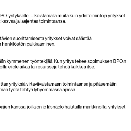
PO-yritykselle. Ulkoistamalla muita kuin ydintoimintoja yritykset
at kasvaa ja laajentaa toimintaansa.
vien suorittamisesta yritykset voivat säästää
man henkilöstön palkkaaminen.
enintään kymmenen työntekijää. Kun yritys tekee sopimuksen BPO:n
illa ei ole aikaa tai resursseja tehdä kaikkea itse.
auttaa yrityksiä virtaviivaistamaan toimintaansa ja pääsemään
emmän työtä tehtyä lyhyemmässä ajassa.
 kanssa, joilla on jo läsnäolo halutuilla markkinoilla, yritykset