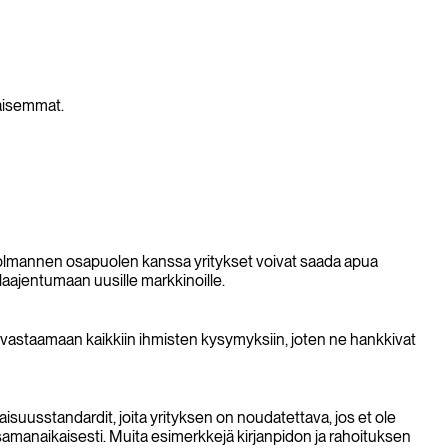
haisemmat.
 kolmannen osapuolen kanssa yritykset voivat saada apua
ä laajentumaan uusille markkinoille.
ä vastaamaan kaikkiin ihmisten kysymyksiin, joten ne hankkivat
kaisuusstandardit, joita yrityksen on noudatettava, jos et ole
samanaikaisesti. Muita esimerkkejä kirjanpidon ja rahoituksen