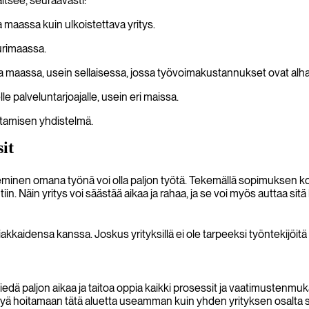
aitsee, seuraavasti:
 maassa kuin ulkoistettava yritys.
urimaassa.
sa maassa, usein sellaisessa, jossa työvoimakustannukset ovat al
e palveluntarjoajalle, usein eri maissa.
stamisen yhdistelmä.
it
ekeminen omana työnä voi olla paljon työtä. Tekemällä sopimuksen
iin. Näin yritys voi säästää aikaa ja rahaa, ja se voi myös auttaa sit
akkaidensa kanssa. Joskus yrityksillä ei ole tarpeeksi työntekijöit
 viedä paljon aikaa ja taitoa oppia kaikki prosessit ja vaatimustenmu
ystyä hoitamaan tätä aluetta useamman kuin yhden yrityksen osalta 