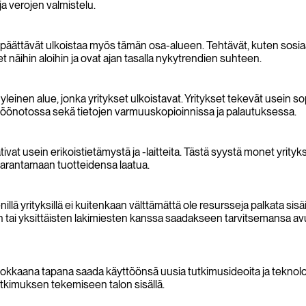
ja verojen valmistelu.
ättävät ulkoistaa myös tämän osa-alueen. Tehtävät, kuten sosiaalis
et näihin aloihin ja ovat ajan tasalla nykytrendien suhteen.
einen alue, jonka yritykset ulkoistavat. Yritykset tekevät usein s
ttöönotossa sekä tietojen varmuuskopioinnissa ja palautuksessa.
tivat usein erikoistietämystä ja -laitteita. Tästä syystä monet yrit
parantamaan tuotteidensa laatua.
nillä yrityksillä ei kuitenkaan välttämättä ole resursseja palkata si
n tai yksittäisten lakimiesten kanssa saadakseen tarvitsemansa a
okkaana tapana saada käyttöönsä uusia tutkimusideoita ja teknolo
tutkimuksen tekemiseen talon sisällä.