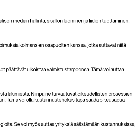
en median hallinta, sisällön luominen ja liidien tuottaminen,
opimuksia kolmansien osapuolten kanssa, jotka auttavat niitä
ykset päättävät ulkoistaa valmistustarpeensa. Tämä voi auttaa
säistä lakimiestä. Niinpä ne turvautuvat oikeudellisten prosessien
vun. Tämä voi olla kustannustehokas tapa saada oikeusapua
gioita. Se voi myös auttaa yrityksiä säästämään kustannuksissa,