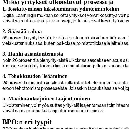
Miksi yritykset ulkoistavat prosesseja
1. Keskittyminen liiketoiminnan ydintoimintoihin
Digital Learningin mukaan se, että yritykset voivat keskittyä ydin
voivat vapauttaa aikaa ja resursseja, jotta ne voivat keskittyä vahvu
2. Säästää rahaa
59 prosenttia yrityksistä ulkoistaa kustannuksia vähentääkseen.
yleiskustannuksissa, kuten palkoissa, toimistotiloissa ja laittei
3. Hanki asiantuntemusta
Noin 26 prosenttia pienyrityksistä ulkoistaa saadakseen apua asia
kanssa, se saa käyttöönsä tiimin ammattilaisia, joilla on vuosien koke
4. Tehokkuuden lisääminen
24 prosenttia pienistä yrityksistä ulkoistaa tehokkuuden parantami
eroon tehottomista prosesseista. Joissakin tapauksissa se voi j
5. Maailmanlaajuinen laajentuminen
Ulkoistaminen voi myös auttaa yrityksiä laajentamaan toimintaansa 
voivat saada etumatkaa laajentumissuunnitelmiinsa.
BPO:n eri tyypit