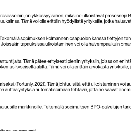
prosesseihin, on ykkössyy siihen, miksi ne ulkoistavat prosesseja B
uksiinsa. Tämä voi olla erittäin hyödyllistä yrityksille, jotka haluav
 Tekemällä sopimuksen kolmannen osapuolen kanssa tiettyjen tehtä
ssa. Joissakin tapauksissa ulkoistaminen voi olla halvempaa kuin o
ntuntijalta. Tämä pätee erityisesti pieniin yrityksiin, joissa on 
mus kyseiseltä alalta. Tämä voi olla erittäin arvokasta yrityksille, jo
seksi. (Fortunly, 2021). Tämä johtuu siitä, että ulkoistaminen voi 
opa auttaa yrityksiä automatisoimaan tehtäviä, jotta ne saavat en
uusille markkinoille. Tekemällä sopimuksen BPO-palvelujen tarjoajien