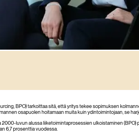
cing, BPO) tarkoittaa sitä, että yritys tekee sopimuksen kolmanne
olmannen osapuolen hoitamaan muita kuin ydintoimintojaan, se harjo
ta 2000-luvun alussa liiketoimintaprosessien ulkoistaminen (BPO)
van 6,7 prosenttia vuodessa.