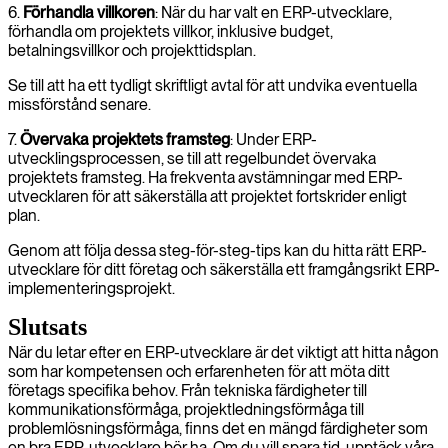
6.
Förhandla villkoren
: När du har valt en ERP-utvecklare,
förhandla om projektets villkor, inklusive budget,
betalningsvillkor och projekttidsplan.
Se till att ha ett tydligt skriftligt avtal för att undvika eventuella
missförstånd senare.
7.
Övervaka projektets framsteg
: Under ERP-
utvecklingsprocessen, se till att regelbundet övervaka
projektets framsteg. Ha frekventa avstämningar med ERP-
utvecklaren för att säkerställa att projektet fortskrider enligt
plan.
Genom att följa dessa steg-för-steg-tips kan du hitta rätt ERP-
utvecklare för ditt företag och säkerställa ett framgångsrikt ERP-
implementeringsprojekt.
Slutsats
När du letar efter en ERP-utvecklare är det viktigt att hitta någon
som har kompetensen och erfarenheten för att möta ditt
företags specifika behov. Från tekniska färdigheter till
kommunikationsförmåga, projektledningsförmåga till
problemlösningsförmåga, finns det en mängd färdigheter som
en bra ERP-utvecklare bör ha. Om du vill spara tid, upptäck våra