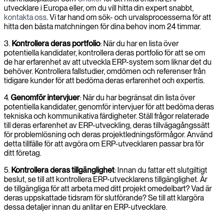
utvecklare i Europa eller, om du vill hitta din expert snabbt,
kontakta oss
. Vi tar hand om sök- och urvalsprocesserna för att
hitta den bästa matchningen för dina behov inom 24 timmar.
3.
Kontrollera deras portfolio
: När du har en lista över
potentiella kandidater, kontrollera deras portfolio för att se om
de har erfarenhet av att utveckla ERP-system som liknar det du
behöver. Kontrollera fallstudier, omdömen och referenser från
tidigare kunder för att bedöma deras erfarenhet och expertis.
4.
Genomför intervjuer
: När du har begränsat din lista över
potentiella kandidater, genomför intervjuer för att bedöma deras
tekniska och kommunikativa färdigheter. Ställ frågor relaterade
till deras erfarenhet av ERP-utveckling, deras tillvägagångssätt
för problemlösning och deras projektledningsförmågor. Använd
detta tillfälle för att avgöra om ERP-utvecklaren passar bra för
ditt företag.
5.
Kontrollera deras tillgänglighet
: Innan du fattar ett slutgiltigt
beslut, se till att kontrollera ERP-utvecklarens tillgänglighet. Är
de tillgängliga för att arbeta med ditt projekt omedelbart? Vad är
deras uppskattade tidsram för slutförande? Se till att klargöra
dessa detaljer innan du anlitar en ERP-utvecklare.