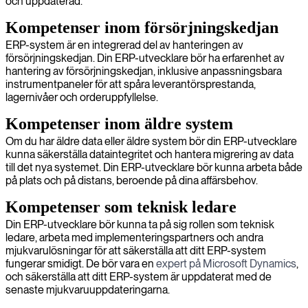
och uppdaterad.
Kompetenser inom försörjningskedjan
ERP-system är en integrerad del av hanteringen av
försörjningskedjan. Din ERP-utvecklare bör ha erfarenhet av
hantering av försörjningskedjan, inklusive anpassningsbara
instrumentpaneler för att spåra leverantörsprestanda,
lagernivåer och orderuppfyllelse.
Kompetenser inom äldre system
Om du har äldre data eller äldre system bör din ERP-utvecklare
kunna säkerställa dataintegritet och hantera migrering av data
till det nya systemet. Din ERP-utvecklare bör kunna arbeta både
på plats och på distans, beroende på dina affärsbehov.
Kompetenser som teknisk ledare
Din ERP-utvecklare bör kunna ta på sig rollen som teknisk
ledare, arbeta med implementeringspartners och andra
mjukvarulösningar för att säkerställa att ditt ERP-system
fungerar smidigt. De bör vara en
expert på Microsoft Dynamics
,
och säkerställa att ditt ERP-system är uppdaterat med de
senaste mjukvaruuppdateringarna.