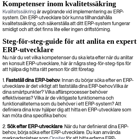
Kompetenser inom kvalitetssäkring
Kvalitetssäkring
är avgörande vid implementering av ERP-
system. Din ERP-utvecklare bör kunna tillhandahålla
kvalitetssäkring, och säkerställa att ditt ERP-system fungerar
smidigt och att det finns lite eller ingen driftstörning.
Steg-för-steg-guide för att anlita en expert
ERP-utvecklare
Nu när du vet vilka kompetenser du ska leta efter när du anlitar
en konsult ERP-utvecklare, här är några steg-för-steg-tips för
att hjälpa dig hitta rätt person för ditt företag:
1.
Fastställ dina ERP-behov
: Innan du börjar söka efter en ERP-
utvecklare är det viktigt att fastställa dina ERP-behov.Vilka är
dina smärtpunkter? Vilka affärsprocesser behöver
effektiviseras? Vilka är de viktigaste funktionerna och
funktionaliteterna som du behöver i ett ERP-system? Att
definiera dina krav hjälper dig att hitta en ERP-utvecklare som
kan möta dina specifika behov.
2.
Sök efter ERP-utvecklare
: När du har definierat dina ERP-
behov, börja söka efter ERP-utvecklare. Du kan använda
marknadsplatser som
Onsiter
för att hitta erfarna ERP-