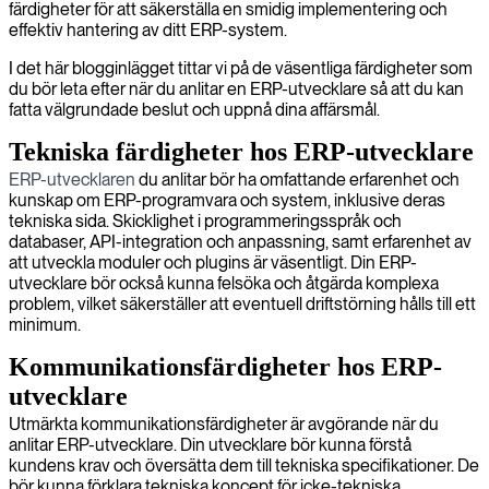
färdigheter för att säkerställa en smidig implementering och
effektiv hantering av ditt ERP-system.
I det här blogginlägget tittar vi på de väsentliga färdigheter som
du bör leta efter när du anlitar en ERP-utvecklare så att du kan
fatta välgrundade beslut och uppnå dina affärsmål.
Tekniska färdigheter hos ERP-utvecklare
ERP-utvecklaren
du anlitar bör ha omfattande erfarenhet och
kunskap om ERP-programvara och system, inklusive deras
tekniska sida. Skicklighet i programmeringsspråk och
databaser, API-integration och anpassning, samt erfarenhet av
att utveckla moduler och plugins är väsentligt. Din ERP-
utvecklare bör också kunna felsöka och åtgärda komplexa
problem, vilket säkerställer att eventuell driftstörning hålls till ett
minimum.
Kommunikationsfärdigheter hos ERP-
utvecklare
Utmärkta kommunikationsfärdigheter är avgörande när du
anlitar ERP-utvecklare. Din utvecklare bör kunna förstå
kundens krav och översätta dem till tekniska specifikationer. De
bör kunna förklara tekniska koncept för icke-tekniska