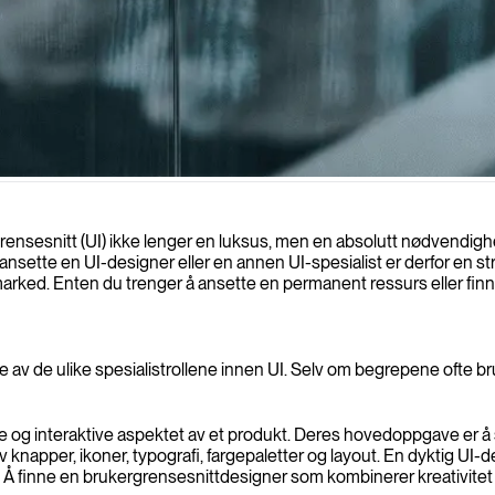
 grensesnitt som forbedrer brukeropplevelsen og driver forretningsvekst
ensesnitt (UI) ikke lenger en luksus, men en absolutt nødvendighet. 
 ansette en UI-designer eller en annen UI-spesialist er derfor en st
rked. Enten du trenger å ansette en permanent ressurs eller finne 
else av de ulike spesialistrollene innen UI. Selv om begrepene ofte
e og interaktive aspektet av et produkt. Deres hovedoppgave er å s
knapper, ikoner, typografi, fargepaletter og layout. En dyktig UI-d
Å finne en brukergrensesnittdesigner som kombinerer kreativitet m