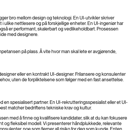
 bygger bro mellom design og teknologi. En UI-utvikler skriver
 ulike nettlesere og på forskjellige enheter. En UI-ingeniør har
også er performant, skalerbart og vedlikeholdbart. Prosessen
beide med designere.
ompetansen på plass. Å vite hvor man skal lete er avgjørende,
designer eller en kontrakt UI-designer. Frilansere og konsulenter
ektbehov, uten de forpliktelsene som følger med en fast ansettelse.
 spesialisert partner. En UI-rekrutteringsspesialist eller et UI-
 best matcher bedriftens tekniske krav og kultur.
en med å finne og kvalifisere kandidater, slik at du kan fokusere
nt og fleksibel modell. Vi presenterer håndplukkede, relevante
konsulenter, noe som fjerner all risiko for deg som kunde. Enten