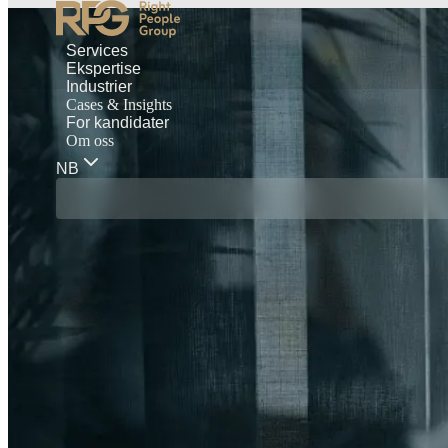
Services
Ekspertise
Industrier
Cases & Insights
For kandidater
Om oss
NB