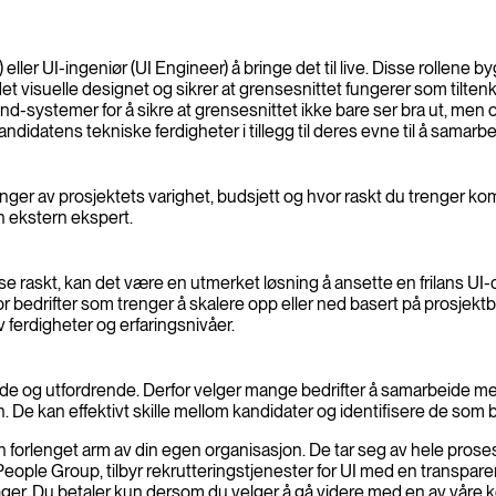
r) eller UI-ingeniør (UI Engineer) å bringe det til live. Disse rollene
isuelle designet og sikrer at grensesnittet fungerer som tiltenkt i
-systemer for å sikre at grensesnittet ikke bare ser bra ut, men 
andidatens tekniske ferdigheter i tillegg til deres evne til å samar
vhenger av prosjektets varighet, budsjett og hvor raskt du trenger k
n ekstern ekspert.
nse raskt, kan det være en utmerket løsning å ansette en frilans UI-
elt for bedrifter som trenger å skalere opp eller ned basert på prosj
av ferdigheter og erfaringsnivåer.
og utfordrende. Derfor velger mange bedrifter å samarbeide med en
en. De kan effektivt skille mellom kandidater og identifisere de som
forlenget arm av din egen organisasjon. De tar seg av hele prosess
eople Group, tilbyr rekrutteringstjenester for UI med en transpare
 dager. Du betaler kun dersom du velger å gå videre med en av våre 