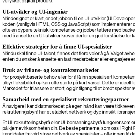
vellykket digitalt produkt.
UI-utvikler og UI-ingeniør
Når designet er klart, er det jobben til en UI-utvikler (UI Develope
koden (vanligvis HTML, CSS og JavaScript) som implementerer det v
ofte en dypere teknisk kompetanse og jobber tettere med backend
med å ansette en UI-utvikler krever derfor en god forståelse for k
Effektive strategier for å finne UI-spesialister
Når du skal finne UI-talent, finnes det flere veier å gå. Valget a
enten du ønsker å ansette en fast medarbeider eller engasjere e
Bruk av frilans- og kontraktsmarkedet
For prosjektbaserte behov eller for å få inn spesialisert kompeta
tilbyr fleksibilitet og kan ofte starte på kort varsel. Dette er ide
Markedet for frilansere er stort, og gir tilgang til et bredt spekter 
Samarbeid med en spesialisert rekrutteringspartner
Å navigere i kandidatmarkedet på egen hånd kan være tidkrevende 
rekrutteringsbyrå har et etablert nettverk og dyp innsikt i bransj
Et UI-rekrutteringsbyrå eller UI-bemanningsbyrå fungerer som en 
på kjernevirksomheten din. De beste partnerne, som oss i Right P
kandidater fra vårt store nettverk av spesialister – ofte innen få