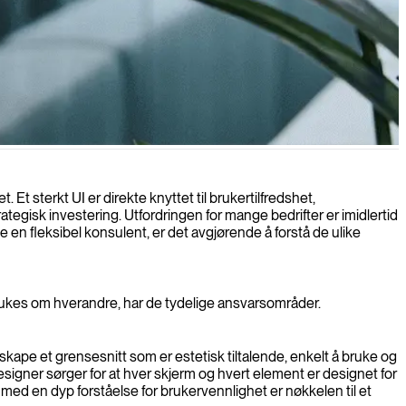
.
Et sterkt UI er direkte knyttet til brukertilfredshet,
rategisk investering. Utfordringen for mange bedrifter er imidlertid
en fleksibel konsulent, er det avgjørende å forstå de ulike
 brukes om hverandre, har de tydelige ansvarsområder.
kape et grensesnitt som er estetisk tiltalende, enkelt å bruke og
esigner sørger for at hver skjerm og hvert element er designet for
ed en dyp forståelse for brukervennlighet er nøkkelen til et