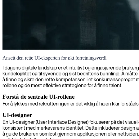
Brukergrensesnittdesign og -utvikling
Ansett den rette UI-eksperten for økt forretningsverdi
Vi tilbyr dyktige UI-konsulenter som er spesialister på å lage moderne
I dagens digitale landskap er et intuitivt og engasjerende brukergr
kundelojalitet og til syvende og sist bedriftens bunnlinje. Å måtte
å finne og sikre den rette kompetansen i et konkurransepreget ma
rollene og de mest effektive strategiene for å finne talent.
Forstå de sentrale UI-rollene
For å lykkes med rekrutteringen er det viktig å ha en klar forstå
UI-designer
En UI-designer (User Interface Designer) fokuserer på det visuell
konsistent med merkevarens identitet. Dette inkluderer design av 
å guide brukeren sømløst gjennom applikasjonen eller nettsiden. 