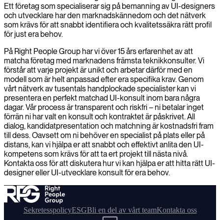
Ett företag som specialiserar sig på bemanning av UI-designers
och utvecklare har den marknadskännedom och det nätverk
som krävs för att snabbt identifiera och kvalitetssäkra rätt profil
för just era behov.
På Right People Group har vi över 15 års erfarenhet av att
matcha företag med marknadens främsta teknikkonsulter. Vi
förstår att varje projekt är unikt och arbetar därför med en
modell som är helt anpassad efter era specifika krav. Genom
vårt nätverk av tusentals handplockade specialister kan vi
presentera en perfekt matchad UI-konsult inom bara några
dagar. Vår process är transparent och riskfri – ni betalar inget
förrän ni har valt en konsult och kontraktet är påskrivet. All
dialog, kandidatpresentation och matchning är kostnadsfri fram
till dess. Oavsett om ni behöver en specialist på plats eller på
distans, kan vi hjälpa er att snabbt och effektivt anlita den UI-
kompetens som krävs för att ta ert projekt till nästa nivå.
Kontakta oss för att diskutera hur vi kan hjälpa er att hitta rätt UI-
designer eller UI-utvecklare konsult för era behov.
Sekretesspolicy
ESG
Bli en del av vårt team
Kontakta oss