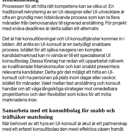
Processen för att hitta rätt kompetens kan se olika ut. En
traditionell rekrytering av en UI-designer eller UI-utvecklare är
ofta en grundlig men tidskrävande process som kan ta flera
månader från behovsanalys till signerad anställning. För projekt
med snäva deadlines är detta sällan ett alternativ.
Det är här konsultlösningar och UI konsulttjänster kommer in i
bilden. Att anlita en UI-konsult är en betydligt snabbare
process. Istället för att själva navigera i en komplex
kandidatmarknad kan ni vända er till ett specialiserat UI
konsultbolag. Dessa företag har redan ett upparbetat nätverk
av kvalificerade frilanskonsulter och kan snabbt presentera
relevanta kandidater. Detta gör det möjligt att hitta en UI-
konsult och ha personen på plats inom dagar eller veckor,
istället för månader. Valet mellan fast anställning och konsult
handlar om att väga långsiktiga strategier mot omedelbara
projektbehov och den flexibilitet som krävs för att möta
marknadens krav.
Samarbeta med ett konsultbolag för snabb och
träffsäker matchning
När behovet av att hyra en UI-konsult är akut är ett partnerskap
med ett erfaret konsultbolag den mest effektiva vägen framåt.