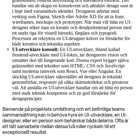
gränssnittets visuella utformning och interaktiva element. Det
handlar om att skapa en konsekvent och attraktiv design som är
i linje med varumärkets identitet. Designern arbetar med
verktyg som Figma, Sketch eller Adobe XD för att ta fram
wireframes, mockups och prototyper. När man vill hitta en UI-
designer söker man en kreativ och detaljorienterad person med
ett starkt öga för visuell hierarki, färglära och typografi.
Processen att rekrytera en UI-designer kräver en förståelse för
både kreativa och tekniska aspekter.
UI-utvecklare konsult:
En UI-utvecklare, ibland kallad
frontend-utvecklare med UI-fokus, tar designerns vision och
omsätter den till fungerande kod. Denna expert bygger själva
gränssnittet med tekniker som HTML, CSS och JavaScript
samt moderna ramverk som React, Vue eller Angular. En
skicklig UI-utvecklare säkerställer att designen är tekniskt
genomförbar, responsiv på olika skärmstorlekar och presterar
väl. Att anställa en UI-utvecklare handlar om att hitta en person
med stark teknisk kompetens och en god förståelse för
designprinciper.
Beroende på projektets omfattning och ert befintliga teams
sammansättning kan ni behöva hyra en UI-utvecklare, en UI-
designer, eller en person som behärskar båda delarna. Ofta är
ett tätt samarbete mellan dessa två roller nyckeln till ett
exceptionellt resultat.