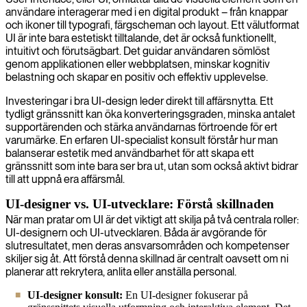
användare interagerar med i en digital produkt – från knappar
och ikoner till typografi, färgscheman och layout. Ett välutformat
UI är inte bara estetiskt tilltalande, det är också funktionellt,
intuitivt och förutsägbart. Det guidar användaren sömlöst
genom applikationen eller webbplatsen, minskar kognitiv
belastning och skapar en positiv och effektiv upplevelse.
Investeringar i bra UI-design leder direkt till affärsnytta. Ett
tydligt gränssnitt kan öka konverteringsgraden, minska antalet
supportärenden och stärka användarnas förtroende för ert
varumärke. En erfaren UI-specialist konsult förstår hur man
balanserar estetik med användbarhet för att skapa ett
gränssnitt som inte bara ser bra ut, utan som också aktivt bidrar
till att uppnå era affärsmål.
UI-designer vs. UI-utvecklare: Förstå skillnaden
När man pratar om UI är det viktigt att skilja på två centrala roller:
UI-designern och UI-utvecklaren. Båda är avgörande för
slutresultatet, men deras ansvarsområden och kompetenser
skiljer sig åt. Att förstå denna skillnad är centralt oavsett om ni
planerar att rekrytera, anlita eller anställa personal.
UI-designer konsult:
En UI-designer fokuserar på