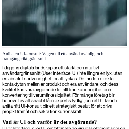
Gränssnittsdesign och -utveckling
Anlita en UI-konsult: Vägen till ett användarvänligt och
framgångsrikt gränssnitt
Vi tillhandahåller skickliga UI-konsulter som är specialiserade på att
skapa moderna gränssnitt som förbättrar användarupplevelsen och
I dagens digitala landskap är ett starkt och intuitivt
driver affärstillväxt.
användargränssnitt (User Interface, UI) inte längre en lyx, utan
en absolut nödvändighet för att lyckas. Det är den direkta
kontaktytan mellan er produkt och era användare, och dess
kvalitet kan vara avgörande för allt från kundnöjdhet och
konvertering till varumärkeslojalitet. För många företag blir
behovet av att snabbt få in expertis tydligt, och att hitta och
anlita rätt UI-konsult blir ett strategiskt beslut för att driva
projekt framåt och säkra konkurrenskraft.
Vad är UI och varför är det avgörande?
User Interface, eller UI, omfattar alla de visuella element som en