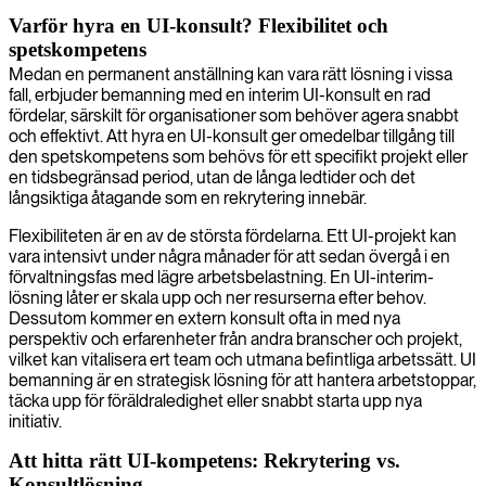
Varför hyra en UI-konsult? Flexibilitet och
spetskompetens
Medan en permanent anställning kan vara rätt lösning i vissa
fall, erbjuder bemanning med en interim UI-konsult en rad
fördelar, särskilt för organisationer som behöver agera snabbt
och effektivt. Att hyra en UI-konsult ger omedelbar tillgång till
den spetskompetens som behövs för ett specifikt projekt eller
en tidsbegränsad period, utan de långa ledtider och det
långsiktiga åtagande som en rekrytering innebär.
Flexibiliteten är en av de största fördelarna. Ett UI-projekt kan
vara intensivt under några månader för att sedan övergå i en
förvaltningsfas med lägre arbetsbelastning. En UI-interim-
lösning låter er skala upp och ner resurserna efter behov.
Dessutom kommer en extern konsult ofta in med nya
perspektiv och erfarenheter från andra branscher och projekt,
vilket kan vitalisera ert team och utmana befintliga arbetssätt. UI
bemanning är en strategisk lösning för att hantera arbetstoppar,
täcka upp för föräldraledighet eller snabbt starta upp nya
initiativ.
Att hitta rätt UI-kompetens: Rekrytering vs.
Konsultlösning