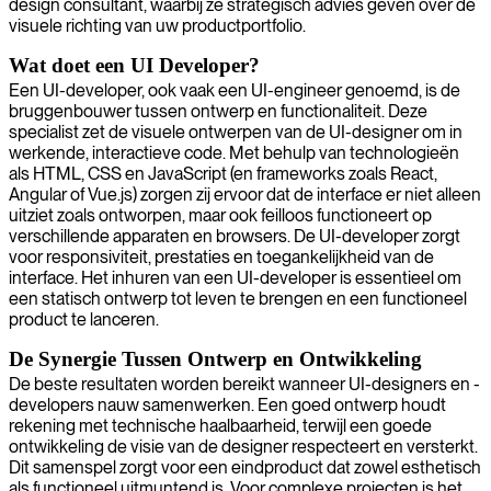
design consultant, waarbij ze strategisch advies geven over de
visuele richting van uw productportfolio.
Wat doet een UI Developer?
Een UI-developer, ook vaak een UI-engineer genoemd, is de
bruggenbouwer tussen ontwerp en functionaliteit. Deze
specialist zet de visuele ontwerpen van de UI-designer om in
werkende, interactieve code. Met behulp van technologieën
als HTML, CSS en JavaScript (en frameworks zoals React,
Angular of Vue.js) zorgen zij ervoor dat de interface er niet alleen
uitziet zoals ontworpen, maar ook feilloos functioneert op
verschillende apparaten en browsers. De UI-developer zorgt
voor responsiviteit, prestaties en toegankelijkheid van de
interface. Het inhuren van een UI-developer is essentieel om
een statisch ontwerp tot leven te brengen en een functioneel
product te lanceren.
De Synergie Tussen Ontwerp en Ontwikkeling
De beste resultaten worden bereikt wanneer UI-designers en -
developers nauw samenwerken. Een goed ontwerp houdt
rekening met technische haalbaarheid, terwijl een goede
ontwikkeling de visie van de designer respecteert en versterkt.
Dit samenspel zorgt voor een eindproduct dat zowel esthetisch
als functioneel uitmuntend is. Voor complexe projecten is het