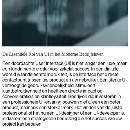
Gebruikersinterface ontwerp en ontwikkeling
De Essentiële Rol van UI in het Moderne Bedrijfsleven
Wij bieden vakkundige UI-consultants die gespecialiseerd zijn in het
Een doordachte User Interface (UI) is niet langer een luxe, maar
creëren van moderne interfaces die de gebruikerservaring verbeteren
een fundamentele pijler voor zakelijk succes. In een digitale
en zakelijke groei stimuleren.
wereld waar de eerste indruk telt, is de interface het directe
contactpunt tussen uw product en uw gebruiker. Een sterke UI
verhoogt de gebruiksvriendelijkheid, stimuleert
klantbetrokkenheid en heeft een directe impact op
conversieratio's en klantloyaliteit. Bedrijven die investeren in
een professionele UI-ervaring bouwen niet alleen een beter
product, maar ook een sterker merk. Het vinden van de juiste
professional, of het nu een UI-designer of een UI-developer is,
is daarom een strategische beslissing die het succes van uw
project kan bepalen.