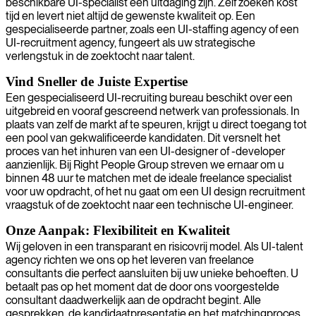
beschikbare UI-specialist een uitdaging zijn. Zelf zoeken kost
tijd en levert niet altijd de gewenste kwaliteit op. Een
gespecialiseerde partner, zoals een UI-staffing agency of een
UI-recruitment agency, fungeert als uw strategische
verlengstuk in de zoektocht naar talent.
Vind Sneller de Juiste Expertise
Een gespecialiseerd UI-recruiting bureau beschikt over een
uitgebreid en vooraf gescreend netwerk van professionals. In
plaats van zelf de markt af te speuren, krijgt u direct toegang tot
een pool van gekwalificeerde kandidaten. Dit versnelt het
proces van het inhuren van een UI-designer of -developer
aanzienlijk. Bij Right People Group streven we ernaar om u
binnen 48 uur te matchen met de ideale freelance specialist
voor uw opdracht, of het nu gaat om een UI design recruitment
vraagstuk of de zoektocht naar een technische UI-engineer.
Onze Aanpak: Flexibiliteit en Kwaliteit
Wij geloven in een transparant en risicovrij model. Als UI-talent
agency richten we ons op het leveren van freelance
consultants die perfect aansluiten bij uw unieke behoeften. U
betaalt pas op het moment dat de door ons voorgestelde
consultant daadwerkelijk aan de opdracht begint. Alle
gesprekken, de kandidaatpresentatie en het matchingproces