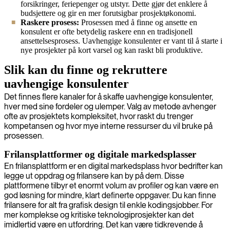
forsikringer, feriepenger og utstyr. Dette gjør det enklere å
budsjettere og gir en mer forutsigbar prosjektøkonomi.
Raskere prosess:
Prosessen med å finne og ansette en
konsulent er ofte betydelig raskere enn en tradisjonell
ansettelsesprosess. Uavhengige konsulenter er vant til å starte i
nye prosjekter på kort varsel og kan raskt bli produktive.
Slik kan du finne og rekruttere
uavhengige konsulenter
Det finnes flere kanaler for å skaffe uavhengige konsulenter,
hver med sine fordeler og ulemper. Valg av metode avhenger
ofte av prosjektets kompleksitet, hvor raskt du trenger
kompetansen og hvor mye interne ressurser du vil bruke på
prosessen.
Frilansplattformer og digitale markedsplasser
En frilansplattform er en digital markedsplass hvor bedrifter kan
legge ut oppdrag og frilansere kan by på dem. Disse
plattformene tilbyr et enormt volum av profiler og kan være en
god løsning for mindre, klart definerte oppgaver. Du kan finne
frilansere for alt fra grafisk design til enkle kodingsjobber. For
mer komplekse og kritiske teknologiprosjekter kan det
imidlertid være en utfordring. Det kan være tidkrevende å