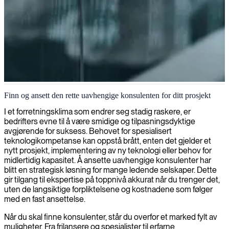
Selvstendig IT-konsulentvirksomhet
Finn og ansett den rette uavhengige konsulenten for ditt prosjekt
Vi kobler dyktige IT-konsulenter med organisasjoner som søker
I et forretningsklima som endrer seg stadig raskere, er
spesialisert kompetanse for sine prosjekter og langsiktige behov.
bedrifters evne til å være smidige og tilpasningsdyktige
avgjørende for suksess. Behovet for spesialisert
teknologikompetanse kan oppstå brått, enten det gjelder et
nytt prosjekt, implementering av ny teknologi eller behov for
midlertidig kapasitet. Å ansette uavhengige konsulenter har
blitt en strategisk løsning for mange ledende selskaper. Dette
gir tilgang til ekspertise på toppnivå akkurat når du trenger det,
uten de langsiktige forpliktelsene og kostnadene som følger
med en fast ansettelse.
Når du skal finne konsulenter, står du overfor et marked fylt av
muligheter. Fra frilansere og spesialister til erfarne