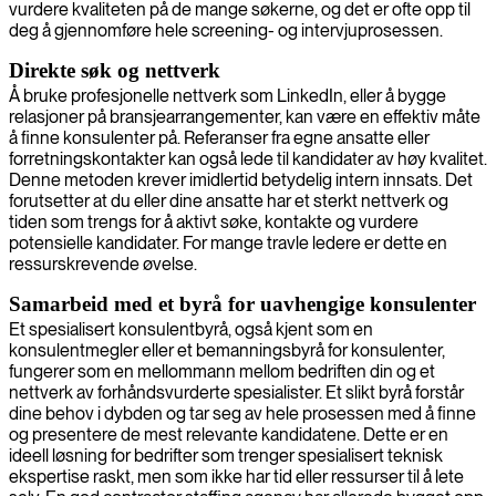
vurdere kvaliteten på de mange søkerne, og det er ofte opp til
deg å gjennomføre hele screening- og intervjuprosessen.
Direkte søk og nettverk
Å bruke profesjonelle nettverk som LinkedIn, eller å bygge
relasjoner på bransjearrangementer, kan være en effektiv måte
å finne konsulenter på. Referanser fra egne ansatte eller
forretningskontakter kan også lede til kandidater av høy kvalitet.
Denne metoden krever imidlertid betydelig intern innsats. Det
forutsetter at du eller dine ansatte har et sterkt nettverk og
tiden som trengs for å aktivt søke, kontakte og vurdere
potensielle kandidater. For mange travle ledere er dette en
ressurskrevende øvelse.
Samarbeid med et byrå for uavhengige konsulenter
Et spesialisert konsulentbyrå, også kjent som en
konsulentmegler eller et bemanningsbyrå for konsulenter,
fungerer som en mellommann mellom bedriften din og et
nettverk av forhåndsvurderte spesialister. Et slikt byrå forstår
dine behov i dybden og tar seg av hele prosessen med å finne
og presentere de mest relevante kandidatene. Dette er en
ideell løsning for bedrifter som trenger spesialisert teknisk
ekspertise raskt, men som ikke har tid eller ressurser til å lete