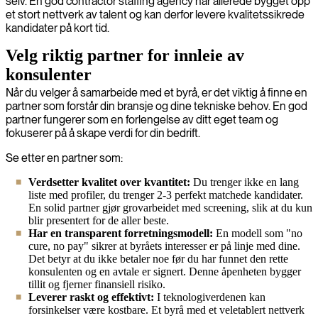
selv. En god contractor staffing agency har allerede bygget opp
et stort nettverk av talent og kan derfor levere kvalitetssikrede
kandidater på kort tid.
Velg riktig partner for innleie av
konsulenter
Når du velger å samarbeide med et byrå, er det viktig å finne en
partner som forstår din bransje og dine tekniske behov. En god
partner fungerer som en forlengelse av ditt eget team og
fokuserer på å skape verdi for din bedrift.
Se etter en partner som:
Verdsetter kvalitet over kvantitet:
Du trenger ikke en lang
liste med profiler, du trenger 2-3 perfekt matchede kandidater.
En solid partner gjør grovarbeidet med screening, slik at du kun
blir presentert for de aller beste.
Har en transparent forretningsmodell:
En modell som "no
cure, no pay" sikrer at byråets interesser er på linje med dine.
Det betyr at du ikke betaler noe før du har funnet den rette
konsulenten og en avtale er signert. Denne åpenheten bygger
tillit og fjerner finansiell risiko.
Leverer raskt og effektivt:
I teknologiverdenen kan
forsinkelser være kostbare. Et byrå med et veletablert nettverk