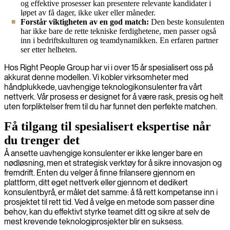
og effektive prosesser kan presentere relevante kandidater i
løpet av få dager, ikke uker eller måneder.
Forstår viktigheten av en god match:
Den beste konsulenten
har ikke bare de rette tekniske ferdighetene, men passer også
inn i bedriftskulturen og teamdynamikken. En erfaren partner
ser etter helheten.
Hos Right People Group har vi i over 15 år spesialisert oss på
akkurat denne modellen. Vi kobler virksomheter med
håndplukkede, uavhengige teknologikonsulenter fra vårt
nettverk. Vår prosess er designet for å være rask, presis og helt
uten forpliktelser frem til du har funnet den perfekte matchen.
Få tilgang til spesialisert ekspertise når
du trenger det
Å ansette uavhengige konsulenter er ikke lenger bare en
nødløsning, men et strategisk verktøy for å sikre innovasjon og
fremdrift. Enten du velger å finne frilansere gjennom en
plattform, ditt eget nettverk eller gjennom et dedikert
konsulentbyrå, er målet det samme: å få rett kompetanse inn i
prosjektet til rett tid. Ved å velge en metode som passer dine
behov, kan du effektivt styrke teamet ditt og sikre at selv de
mest krevende teknologiprosjekter blir en suksess.