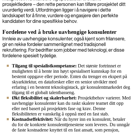
prosjektledere – den rette personen kan tilføre prosjektet ditt
uvurderlig verdi. Utfordringen ligger i å navigere i dette
landskapet for å finne, vurdere og engasjere den perfekte
kandidaten for dine spesifikke behov.
Fordelene ved å bruke uavhengige konsulenter
Innleie av uavhengige konsulenter, også kjent som frilansere,
gir en rekke fordeler sammenlignet med tradisjonell
rekruttering. For bedrifter som jobber med teknologi, er disse
fordelene spesielt tydelige.
Tilgang til spesialistkompetanse:
Det største fortrinnet er
muligheten til å hente inn høyt spesialisert kunnskap for en
bestemt oppgave eller periode. Enten du trenger en ekspert på
skyarkitektur, en dataforsker eller en senior utvikler med
erfaring i en bestemt teknologistack, gir konsulentmarkedet deg
tilgang til et globalt talentbasseng.
Økt fleksibilitet og skalerbarhet:
Prosjektbehov varierer. Med
uavhengige konsulenter kan du raskt skalere teamet ditt opp
eller ned basert på prosjektets fase og krav. Denne
fleksibiliteten er vanskelig å oppnå med en fast stab.
Kostnadseffektivitet:
Når du hyrer inn en konsulent, betaler
du for de konkrete konsulenttjenestene som leveres. Du unngår
de faste kostnadene knyttet til en fast ansatt, som pensjon,