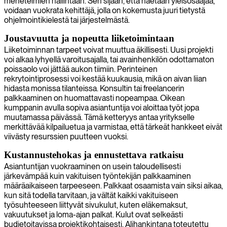
menetelmien hallintaan. Sen sijaan, että haetaan yleisosaajaa,
voidaan vuokrata kehittäjä, jolla on kokemusta juuri tietystä
ohjelmointikielestä tai järjestelmästä.
Joustavuutta ja nopeutta liiketoimintaan
Liiketoiminnan tarpeet voivat muuttua äkillisesti. Uusi projekti
voi alkaa lyhyellä varoitusajalla, tai avainhenkilön odottamaton
poissaolo voi jättää aukon tiimiin. Perinteinen
rekrytointiprosessi voi kestää kuukausia, mikä on aivan liian
hidasta monissa tilanteissa. Konsultin tai freelancerin
palkkaaminen on huomattavasti nopeampaa. Oikean
kumppanin avulla sopiva asiantuntija voi aloittaa työt jopa
muutamassa päivässä. Tämä ketteryys antaa yritykselle
merkittävää kilpailuetua ja varmistaa, että tärkeät hankkeet eivät
viivästy resurssien puutteen vuoksi.
Kustannustehokas ja ennustettava ratkaisu
Asiantuntijan vuokraaminen on usein taloudellisesti
järkevämpää kuin vakituisen työntekijän palkkaaminen
määräaikaiseen tarpeeseen. Palkkaat osaamista vain siksi aikaa,
kun sitä todella tarvitaan, ja vältät kaikki vakituiseen
työsuhteeseen liittyvät sivukulut, kuten eläkemaksut,
vakuutukset ja loma-ajan palkat. Kulut ovat selkeästi
budjetoitavissa projektikohtaisesti. Alihankintana toteutettu