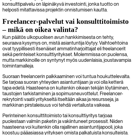
konsulttipalvelu on läpinäkyvä investointi, jonka tuotto on
helposti mitattavissa projektin onnistumisen kautta.
Freelancer-palvelut vai konsulttitoimisto
– mikä on oikea valinta?
Kun päätös ulkopuolisen avun hankkimisesta on tehty,
seuraava kysymys on, mistä asiantuntija löytyy. Vaihtoehtoina
ovat tyypillisesti itsenäiset ammatinharjoittajat eli freelancerit
sekä perinteiset konsulttiyritykset. Molemmissa on puolensa,
mutta markkinoille on syntynyt myös uudenlaisia, joustavampia
toimintamalleja.
Suoraan freelancerin palkkaaminen voi tuntua houkuttelevalta.
Se tarjoaa suoran yhteyden asiantuntijaan ja voi olla ketterä
tapa edetä. Haasteena on kuitenkin oikean tekijän löytäminen,
taustojen tarkistaminen ja sopimusneuvottelut. Freelancer-
rekrytointi vaatii yritykseltä itseltään aikaa ja resursseja, ja
markkinan pirstaleisuus voi tehdä vertailusta vaikeaa.
Perinteinen konsulttitoimisto tai konsulttiyritys tarjoaa
puolestaan valmiin paketin ja vakiintuneet prosessit. Niiden
haasteena voi kuitenkin olla rajallinen asiantuntijapooli, joka
koostuu pääasiassa yrityksen omista palkatuista konsulteista.