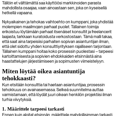
Tällöin et välttämättä saa käyttöösi markkinoiden parasta
mahdollista osaajaa, vaan ainoastaan sen, joka on kyseisellä
hetkellä vapaana.
Nykyaikainen ja tehokas vaihtoehto on kumppani, joka yhdistää
molempien maailmojen parhaat puolet. Tällainen toimija
erikoistuu löytämään parhaat itsenäiset konsultit ja freelancerit
laajasta, tarkkaan kuratoidusta verkostostaan. Tämä malli takaa,
että saat aina tarpeisiisi parhaiten sopivan asiantuntijan ilman,
että olet sidottu yhden konsulttiyrityksen rajalliseen tarjontaan.
Tällainen kumppani hoitaa koko prosessin puolestasi – tarpeesi
kartoittamisesta ja sopivien ehdokkaiden etsinnästä aina
haastattelujen järjestämiseen ja sopimusten viimeistelyyn.
Miten löytää oikea asiantuntija
tehokkaasti?
Kun etsitään konsulttia tai haetaan asiantuntijaa, prosessin
tehokkuus on avainasemassa. Selkeä suunnitelma auttaa
varmistamaan, että löydät juuri oikean henkilön projektiisi ilman
turhia viivytyksiä.
1. Määrittele tarpeesi tarkasti
Ennen kuin aloitat etsinnän, määrittele mahdollisimman tarkasti,