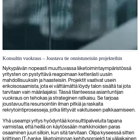
Itsenäinen IT-konsultointi
Konsultin vuokraus – Joustava tie onnistuneisiin projekteihin
Yhdistämme taitavat IT-asiantuntijat organisaatioihin, jotka etsivät
Nykypäivän nopeasti muuttuvassa liiketoimintaympäristössä
erikoisosaamista projekteihinsa ja pitkäaikaisiin tarpeisiinsa.
yritysten on pystyttävä reagoimaan ketterästi uusiin
mahdollisuuksiin ja haasteisiin. Projektit vaativat usein
erikoisosaamista, jota ei välttämättä löydy talon sisältä tai jota
tarvitaan vain määräajaksi. Tässä tilanteessa asiantuntijan
vuokraus on tehokas ja strateginen ratkaisu. Se tarjoaa
joustavuutta resursointiin ilman pitkiä ja raskaita
rekrytointiprosesseja, jotka liittyvät vakituiseen palkkaamiseen.
Yhä useampi yritys hyödyntää konsulttipalveluita tapana
varmistaa, että heillä on käytössään markkinoiden paras
osaaminen juuri silloin, kun sitä tarvitaan. Olipa kyseessä sitten
kriittinen IT-hanke, liiketoiminnan kehitysprojekti tai väliaikainen