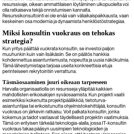
resurssivaje, oikean ammattilaisen löytäminen ulkopuolelta voi
olla ratkaiseva tekijä onnistumisen kannalta.
Resurssikonsultointi ei ole enää vain väliaikaispaikkausta, vaan
keskeinen osa modernia ja dynaamista henkilöstöstrategiaa.
Miksi konsultin vuokraus on tehokas
strategia?
Kun yritys päättää vuokrata konsultin, se investoi paljon
muuhunkin kuin vain lisäkäsiin. Se on päätös hankkia
kohdennettua asiantuntemusta, nopeutta ja uusia näkökulmia.
Tämä lähestymistapa tarjoaa useita konkreettisia etuja
perinteiseen rekrytointiin verrattuna.
Täsmäosaaminen juuri oikeaan tarpeeseen
Harvalla organisaatiolla on resursseja ylläpitää kaikkien
mahdollisten erikoisalojen syväosaamista. Kun projekti vaatii
esimerkiksi kokenutta projektipäällikköä, tietoturva-
asiantuntijaa tai erikoistunutta ohjelmistokehittäjää, konsultin
vuokraus on järkevin ratkaisu. Voit palkata konsultin, jonka
kokemus ja taidot vastaavat täydellisesti projektin vaatimuksia.
Tämä on erityisen tärkeää teknologia-alalla, jossa IT-konsultin
vuokraus takaa pääsyn uusimpien teknologioiden ja