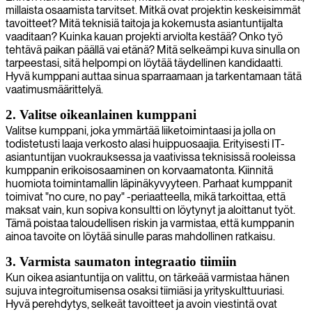
millaista osaamista tarvitset. Mitkä ovat projektin keskeisimmät
tavoitteet? Mitä teknisiä taitoja ja kokemusta asiantuntijalta
vaaditaan? Kuinka kauan projekti arviolta kestää? Onko työ
tehtävä paikan päällä vai etänä? Mitä selkeämpi kuva sinulla on
tarpeestasi, sitä helpompi on löytää täydellinen kandidaatti.
Hyvä kumppani auttaa sinua sparraamaan ja tarkentamaan tätä
vaatimusmäärittelyä.
2. Valitse oikeanlainen kumppani
Valitse kumppani, joka ymmärtää liiketoimintaasi ja jolla on
todistetusti laaja verkosto alasi huippuosaajia. Erityisesti IT-
asiantuntijan vuokrauksessa ja vaativissa teknisissä rooleissa
kumppanin erikoisosaaminen on korvaamatonta. Kiinnitä
huomiota toimintamallin läpinäkyvyyteen. Parhaat kumppanit
toimivat "no cure, no pay" -periaatteella, mikä tarkoittaa, että
maksat vain, kun sopiva konsultti on löytynyt ja aloittanut työt.
Tämä poistaa taloudellisen riskin ja varmistaa, että kumppanin
ainoa tavoite on löytää sinulle paras mahdollinen ratkaisu.
3. Varmista saumaton integraatio tiimiin
Kun oikea asiantuntija on valittu, on tärkeää varmistaa hänen
sujuva integroitumisensa osaksi tiimiäsi ja yrityskulttuuriasi.
Hyvä perehdytys, selkeät tavoitteet ja avoin viestintä ovat