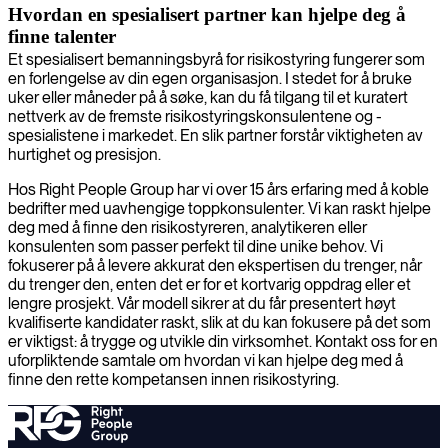
Hvordan en spesialisert partner kan hjelpe deg å
finne talenter
Et spesialisert bemanningsbyrå for risikostyring fungerer som
en forlengelse av din egen organisasjon. I stedet for å bruke
uker eller måneder på å søke, kan du få tilgang til et kuratert
nettverk av de fremste risikostyringskonsulentene og -
spesialistene i markedet. En slik partner forstår viktigheten av
hurtighet og presisjon.
Hos Right People Group har vi over 15 års erfaring med å koble
bedrifter med uavhengige toppkonsulenter. Vi kan raskt hjelpe
deg med å finne den risikostyreren, analytikeren eller
konsulenten som passer perfekt til dine unike behov. Vi
fokuserer på å levere akkurat den ekspertisen du trenger, når
du trenger den, enten det er for et kortvarig oppdrag eller et
lengre prosjekt. Vår modell sikrer at du får presentert høyt
kvalifiserte kandidater raskt, slik at du kan fokusere på det som
er viktigst: å trygge og utvikle din virksomhet. Kontakt oss for en
uforpliktende samtale om hvordan vi kan hjelpe deg med å
finne den rette kompetansen innen risikostyring.