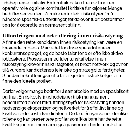
tidsbegrenset initiativ. En kontraktør kan tre raskt inn i en
operativ rolle og sikre kontinuitet i kritiske funksjoner. Mange
bedrifter ser verdien i å bruke en innleid risikostyrer for å
håndtere spesifikke utfordringer, før de eventuelt bestemmer
seg for å opprette en permanent stilling.
Utfordringen med rekruttering innen risikostyring
Å finne den rette kandidaten innen risikostyring kan være en
krevende prosess. Markedet for disse spesialistene er
konkurransepreget, og de beste talentene er ofte ikke aktive
jobbsøkere. Prosessen med talentanskaffelse innen
risikostyring krever innsikt i fagfeltet, et bredt nettverk og evnen
til å vurdere kandidatenes tekniske og strategiske ferdigheter.
Standard rekrutteringsmetoder er sjelden tilstrekkelige for å
finne den ideelle profilen.
Derfor velger mange bedrifter å samarbeide med en spesialisert
partner. En risikostyringshodejeger (risk management
headhunter) eller et rekrutteringsbyrå for risikostyring har den
nødvendige ekspertisen og nettverket for å effektivt finne og
kvalifisere de beste kandidatene. De forstår nyansene i de ulike
rollene og kan presentere profiler som ikke bare har de rette
kvalifikasjonene, men som også passer inn i bedriftens kultur.