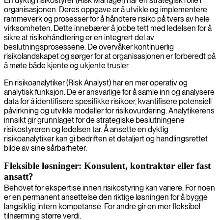
En dyktig risikostyrer (Risk Manager) har en strategisk rolle i
organisasjonen. Deres oppgave er å utvikle og implementere
rammeverk og prosesser for å håndtere risiko på tvers av hele
virksomheten. Dette innebærer å jobbe tett med ledelsen for å
sikre at risikohåndtering er en integrert del av
beslutningsprosessene. De overvåker kontinuerlig
risikolandskapet og sørger for at organisasjonen er forberedt på
å møte både kjente og ukjente trusler.
En risikoanalytiker (Risk Analyst) har en mer operativ og
analytisk funksjon. De er ansvarlige for å samle inn og analysere
data for å identifisere spesifikke risikoer, kvantifisere potensiell
påvirkning og utvikle modeller for risikovurdering. Analytikerens
innsikt gir grunnlaget for de strategiske beslutningene
risikostyreren og ledelsen tar. Å ansette en dyktig
risikoanalytiker kan gi bedriften et detaljert og handlingsrettet
bilde av sine sårbarheter.
Fleksible løsninger: Konsulent, kontraktør eller fast
ansatt?
Behovet for ekspertise innen risikostyring kan variere. For noen
er en permanent ansettelse den riktige løsningen for å bygge
langsiktig intern kompetanse. For andre gir en mer fleksibel
tilnærming større verdi.