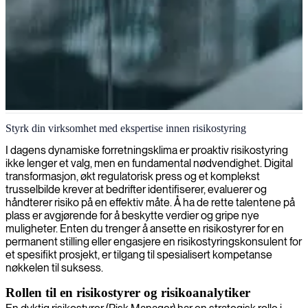
Risiko- og etterlevelsesstyring
Styrk din virksomhet med ekspertise innen risikostyring
Vi identifiserer, evaluerer og reduserer risikoer for å beskytte din
I dagens dynamiske forretningsklima er proaktiv risikostyring
virksomhetsdrift og sikre bærekraftig vekst med våre eksperttjenester
ikke lenger et valg, men en fundamental nødvendighet. Digital
innen risikostyring.
transformasjon, økt regulatorisk press og et komplekst
trusselbilde krever at bedrifter identifiserer, evaluerer og
håndterer risiko på en effektiv måte. Å ha de rette talentene på
plass er avgjørende for å beskytte verdier og gripe nye
muligheter. Enten du trenger å ansette en risikostyrer for en
permanent stilling eller engasjere en risikostyringskonsulent for
et spesifikt prosjekt, er tilgang til spesialisert kompetanse
nøkkelen til suksess.
Rollen til en risikostyrer og risikoanalytiker