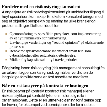
Fordeler med en risikostyringskonsulent
Å engasjere en risikostyringskonsulent gir umiddelbar tilgang til
høyt spesialisert kunnskap. En ekstern konsulent bringer med
seg et objektivt perspektiv og erfaring fra ulike bransjer og
problemstillinger. Dette er ideelt for:
Gjennomføring av spesifikke prosjekter, som implementering
av et nytt rammeverk for risikostyring.
Uavhengige vurderinger og "second opinions" på eksisterende
prosesser.
Behov for spisskompetanse innenfor et smalt felt, som
cybersikkerhet eller regulatorisk etterlevelse.
Midlertidig kapasitetsøkning i travle perioder.
Rådgivning innen risikostyring (risk management consulting) fra
en erfaren fagperson kan gi rask og målbar verdi uten de
langsiktige forpliktelsene en fast ansettelse medfører.
Når en risikostyrer på kontrakt er løsningen
En risikostyrer på kontrakt (contract risk manager) eller en
risikoanalytiker på kontrakt fyller en midlertidig rolle i
organisasjonen. Dette er en utmerket løsning for å dekke opp
for fravær, for eksempel ved permisjoner, eller for å lede et