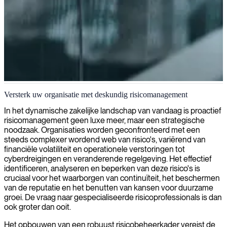
Risico- en compliancebeheer
Versterk uw organisatie met deskundig risicomanagement
Wij identificeren, evalueren en beperken risico's om uw
In het dynamische zakelijke landschap van vandaag is proactief
bedrijfsactiviteiten te beschermen en duurzame groei te garanderen
risicomanagement geen luxe meer, maar een strategische
met onze deskundige risicomanagementdiensten.
noodzaak. Organisaties worden geconfronteerd met een
steeds complexer wordend web van risico's, variërend van
financiële volatiliteit en operationele verstoringen tot
cyberdreigingen en veranderende regelgeving. Het effectief
identificeren, analyseren en beperken van deze risico's is
cruciaal voor het waarborgen van continuïteit, het beschermen
van de reputatie en het benutten van kansen voor duurzame
groei. De vraag naar gespecialiseerde risicoprofessionals is dan
ook groter dan ooit.
Het opbouwen van een robuust risicobeheerkader vereist de