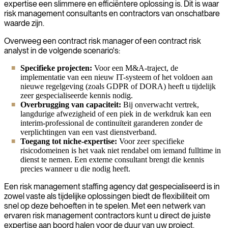
expertise een slimmere en efficiëntere oplossing is. Dit is waar
risk management consultants en contractors van onschatbare
waarde zijn.
Overweeg een contract risk manager of een contract risk
analyst in de volgende scenario's:
Specifieke projecten:
Voor een M&A-traject, de
implementatie van een nieuw IT-systeem of het voldoen aan
nieuwe regelgeving (zoals GDPR of DORA) heeft u tijdelijk
zeer gespecialiseerde kennis nodig.
Overbrugging van capaciteit:
Bij onverwacht vertrek,
langdurige afwezigheid of een piek in de werkdruk kan een
interim-professional de continuïteit garanderen zonder de
verplichtingen van een vast dienstverband.
Toegang tot niche-expertise:
Voor zeer specifieke
risicodomeinen is het vaak niet rendabel om iemand fulltime in
dienst te nemen. Een externe consultant brengt die kennis
precies wanneer u die nodig heeft.
Een risk management staffing agency dat gespecialiseerd is in
zowel vaste als tijdelijke oplossingen biedt de flexibiliteit om
snel op deze behoeften in te spelen. Met een netwerk van
ervaren risk management contractors kunt u direct de juiste
expertise aan boord halen voor de duur van uw project.