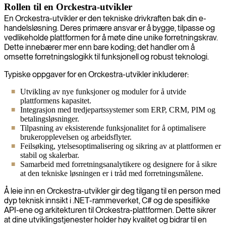
Rollen til en Orckestra-utvikler
En Orckestra-utvikler er den tekniske drivkraften bak din e-
handelsløsning. Deres primære ansvar er å bygge, tilpasse og
vedlikeholde plattformen for å møte dine unike forretningskrav.
Dette innebærer mer enn bare koding; det handler om å
omsette forretningslogikk til funksjonell og robust teknologi.
Typiske oppgaver for en Orckestra-utvikler inkluderer:
Utvikling av nye funksjoner og moduler for å utvide
plattformens kapasitet.
Integrasjon med tredjepartssystemer som ERP, CRM, PIM og
betalingsløsninger.
Tilpasning av eksisterende funksjonalitet for å optimalisere
brukeropplevelsen og arbeidsflyter.
Feilsøking, ytelsesoptimalisering og sikring av at plattformen er
stabil og skalerbar.
Samarbeid med forretningsanalytikere og designere for å sikre
at den tekniske løsningen er i tråd med forretningsmålene.
Å leie inn en Orckestra-utvikler gir deg tilgang til en person med
dyp teknisk innsikt i .NET-rammeverket, C# og de spesifikke
API-ene og arkitekturen til Orckestra-plattformen. Dette sikrer
at dine utviklingstjenester holder høy kvalitet og bidrar til en