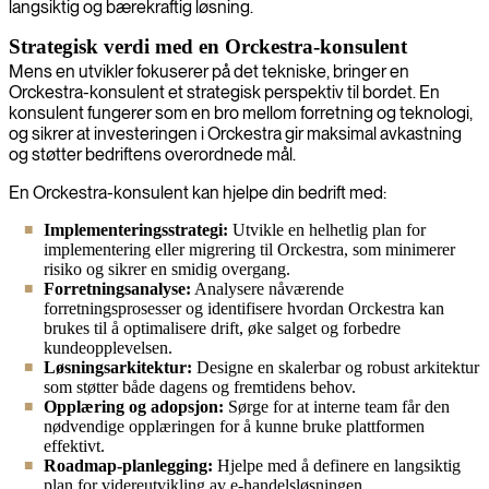
langsiktig og bærekraftig løsning.
Strategisk verdi med en Orckestra-konsulent
Mens en utvikler fokuserer på det tekniske, bringer en
Orckestra-konsulent et strategisk perspektiv til bordet. En
konsulent fungerer som en bro mellom forretning og teknologi,
og sikrer at investeringen i Orckestra gir maksimal avkastning
og støtter bedriftens overordnede mål.
En Orckestra-konsulent kan hjelpe din bedrift med:
Implementeringsstrategi:
Utvikle en helhetlig plan for
implementering eller migrering til Orckestra, som minimerer
risiko og sikrer en smidig overgang.
Forretningsanalyse:
Analysere nåværende
forretningsprosesser og identifisere hvordan Orckestra kan
brukes til å optimalisere drift, øke salget og forbedre
kundeopplevelsen.
Løsningsarkitektur:
Designe en skalerbar og robust arkitektur
som støtter både dagens og fremtidens behov.
Opplæring og adopsjon:
Sørge for at interne team får den
nødvendige opplæringen for å kunne bruke plattformen
effektivt.
Roadmap-planlegging:
Hjelpe med å definere en langsiktig
plan for videreutvikling av e-handelsløsningen.