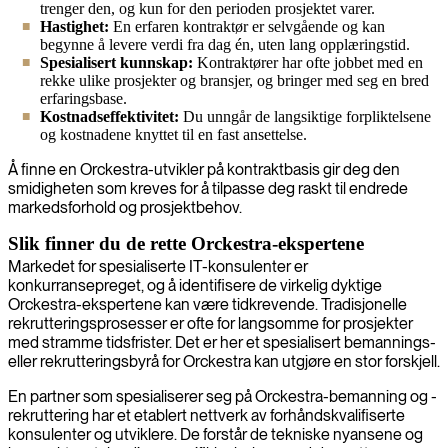
trenger den, og kun for den perioden prosjektet varer.
Hastighet:
En erfaren kontraktør er selvgående og kan
begynne å levere verdi fra dag én, uten lang opplæringstid.
Spesialisert kunnskap:
Kontraktører har ofte jobbet med en
rekke ulike prosjekter og bransjer, og bringer med seg en bred
erfaringsbase.
Kostnadseffektivitet:
Du unngår de langsiktige forpliktelsene
og kostnadene knyttet til en fast ansettelse.
Å finne en Orckestra-utvikler på kontraktbasis gir deg den
smidigheten som kreves for å tilpasse deg raskt til endrede
markedsforhold og prosjektbehov.
Slik finner du de rette Orckestra-ekspertene
Markedet for spesialiserte IT-konsulenter er
konkurransepreget, og å identifisere de virkelig dyktige
Orckestra-ekspertene kan være tidkrevende. Tradisjonelle
rekrutteringsprosesser er ofte for langsomme for prosjekter
med stramme tidsfrister. Det er her et spesialisert bemannings-
eller rekrutteringsbyrå for Orckestra kan utgjøre en stor forskjell.
En partner som spesialiserer seg på Orckestra-bemanning og -
rekruttering har et etablert nettverk av forhåndskvalifiserte
konsulenter og utviklere. De forstår de tekniske nyansene og