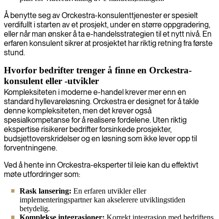
Å benytte seg av Orckestra-konsulenttjenester er spesielt
verdifullt i starten av et prosjekt, under en større oppgradering,
eller når man ønsker å ta e-handelsstrategien til et nytt nivå. En
erfaren konsulent sikrer at prosjektet har riktig retning fra første
stund.
Hvorfor bedrifter trenger å finne en Orckestra-
konsulent eller -utvikler
Kompleksiteten i moderne e-handel krever mer enn en
standard hyllevareløsning. Orckestra er designet for å takle
denne kompleksiteten, men det krever også
spesialkompetanse for å realisere fordelene. Uten riktig
ekspertise risikerer bedrifter forsinkede prosjekter,
budsjettoverskridelser og en løsning som ikke lever opp til
forventningene.
Ved å hente inn Orckestra-eksperter til leie kan du effektivt
møte utfordringer som:
Rask lansering:
En erfaren utvikler eller
implementeringspartner kan akselerere utviklingstiden
betydelig.
Komplekse integrasjoner:
Korrekt integrasjon med bedriftens