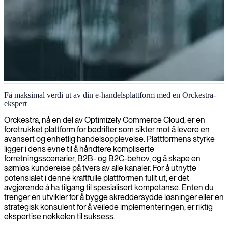
Orckestra eCommerce-utvikling
Få maksimal verdi ut av din e-handelsplattform med en Orckestra-
ekspert
Vi leverer kompetente Orckestra-utviklere som kan styrke din e-
handelsplattform og hjelpe deg med å skape sømløse
Orckestra, nå en del av Optimizely Commerce Cloud, er en
handleopplevelser på nett.
foretrukket plattform for bedrifter som sikter mot å levere en
avansert og enhetlig handelsopplevelse. Plattformens styrke
ligger i dens evne til å håndtere kompliserte
forretningsscenarier, B2B- og B2C-behov, og å skape en
sømløs kundereise på tvers av alle kanaler. For å utnytte
potensialet i denne kraftfulle plattformen fullt ut, er det
avgjørende å ha tilgang til spesialisert kompetanse. Enten du
trenger en utvikler for å bygge skreddersydde løsninger eller en
strategisk konsulent for å veilede implementeringen, er riktig
ekspertise nøkkelen til suksess.