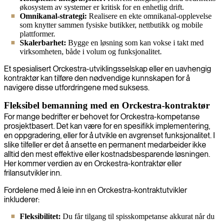
økosystem av systemer er kritisk for en enhetlig drift.
Omnikanal-strategi:
Realisere en ekte omnikanal-opplevelse
som knytter sammen fysiske butikker, nettbutikk og mobile
plattformer.
Skalerbarhet:
Bygge en løsning som kan vokse i takt med
virksomheten, både i volum og funksjonalitet.
Et spesialisert Orckestra-utviklingsselskap eller en uavhengig
kontraktør kan tilføre den nødvendige kunnskapen for å
navigere disse utfordringene med suksess.
Fleksibel bemanning med en Orckestra-kontraktør
For mange bedrifter er behovet for Orckestra-kompetanse
prosjektbasert. Det kan være for en spesifikk implementering,
en oppgradering, eller for å utvikle en avgrenset funksjonalitet. I
slike tilfeller er det å ansette en permanent medarbeider ikke
alltid den mest effektive eller kostnadsbesparende løsningen.
Her kommer verdien av en Orckestra-kontraktør eller
frilansutvikler inn.
Fordelene med å leie inn en Orckestra-kontraktutvikler
inkluderer:
Fleksibilitet:
Du får tilgang til spisskompetanse akkurat når du