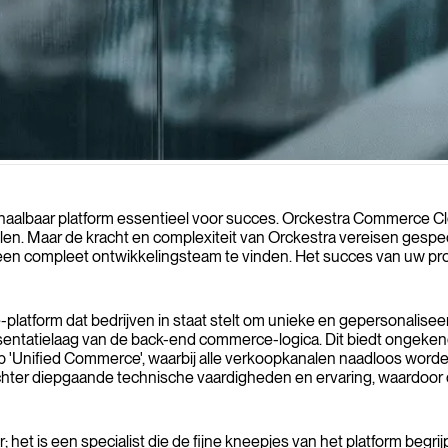
form kunnen versterken en u helpen om naadloze online winkelervarin
haalbaar platform essentieel voor succes. Orckestra Commerce Clo
en. Maar de kracht en complexiteit van Orckestra vereisen gespec
een compleet ontwikkelingsteam te vinden. Het succes van uw proje
tform dat bedrijven in staat stelt om unieke en gepersonaliseerde
entatielaag van de back-end commerce-logica. Dit biedt ongekend
t op 'Unified Commerce', waarbij alle verkoopkanalen naadloos wo
ter diepgaande technische vaardigheden en ervaring, waardoor d
et is een specialist die de fijne kneepjes van het platform begrij