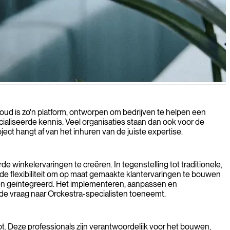
g te bieden.
ud is zo'n platform, ontworpen om bedrijven te helpen een
ialiseerde kennis. Veel organisaties staan dan ook voor de
ct hangt af van het inhuren van de juiste expertise.
 winkelervaringen te creëren. In tegenstelling tot traditionele,
e flexibiliteit om op maat gemaakte klantervaringen te bouwen
rden geïntegreerd. Het implementeren, aanpassen en
e vraag naar Orckestra-specialisten toeneemt.
pt. Deze professionals zijn verantwoordelijk voor het bouwen,