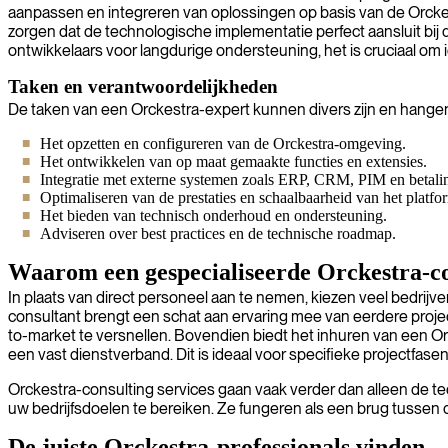
aanpassen en integreren van oplossingen op basis van de Orc
zorgen dat de technologische implementatie perfect aansluit bij 
ontwikkelaars voor langdurige ondersteuning, het is cruciaal om
Taken en verantwoordelijkheden
De taken van een Orckestra-expert kunnen divers zijn en hangen
Het opzetten en configureren van de Orckestra-omgeving.
Het ontwikkelen van op maat gemaakte functies en extensies.
Integratie met externe systemen zoals ERP, CRM, PIM en betali
Optimaliseren van de prestaties en schaalbaarheid van het platfo
Het bieden van technisch onderhoud en ondersteuning.
Adviseren over best practices en de technische roadmap.
Waarom een gespecialiseerde Orckestra-co
In plaats van direct personeel aan te nemen, kiezen veel bedrijv
consultant brengt een schat aan ervaring mee van eerdere proje
to-market te versnellen. Bovendien biedt het inhuren van een Orck
een vast dienstverband. Dit is ideaal voor specifieke projectfasen
Orckestra-consulting services gaan vaak verder dan alleen de t
uw bedrijfsdoelen te bereiken. Ze fungeren als een brug tussen
De juiste Orckestra-professionals vinden