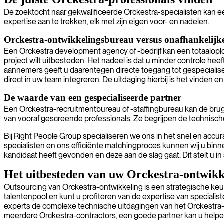
De zoektocht naar gekwalificeerde Orckestra-specialisten kan een 
expertise aan te trekken, elk met zijn eigen voor- en nadelen.
Orckestra-ontwikkelingsbureau versus onafhankelijk
Een Orckestra development agency of -bedrijf kan een totaaloplo
project wilt uitbesteden. Het nadeel is dat u minder controle he
aannemers geeft u daarentegen directe toegang tot gespecialisee
direct in uw team integreren. De uitdaging hierbij is het vinden e
De waarde van een gespecialiseerde partner
Een Orckestra-recruitmentbureau of -staffingbureau kan de bru
van vooraf gescreende professionals. Ze begrijpen de technische
Bij Right People Group specialiseren we ons in het snel en accu
specialisten en ons efficiënte matchingproces kunnen wij u binn
kandidaat heeft gevonden en deze aan de slag gaat. Dit stelt u in
Het uitbesteden van uw Orckestra-ontwikk
Outsourcing van Orckestra-ontwikkeling is een strategische keuz
talentenpool en kunt u profiteren van de expertise van specialiste
experts de complexe technische uitdagingen van het Orckestra-p
meerdere Orckestra-contractors, een goede partner kan u helpen 