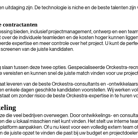
uitdaging zijn. De technologie is niche en de beste talenten zijn v
e contractanten
ssing bieden, inclusief projectmanagement, ontwerp en een team va
eft over de individuele teamleden en de kosten hoger kunnen liggen
rde expertise en meer controle over het project. U kunt de perfe
n screenen van de juiste kandidaten.
g slaan tussen deze twee opties. Gespecialiseerde Orckestra-rec
 vereisten en kunnen snel de juiste match vinden voor uw project 
raat leveren van de beste Orckestra-consultants en -ontwikkelaars
en enkele dagen geschikte kandidaten voorstellen. Wij werken vol
 staat om zonder risico de beste Orckestra-expertise in te huren v
eling
e die veel bedrijven overwegen. Door ontwikkelings- en consultan
n die u lokaal misschien niet kunt vinden. Het stelt uw interne team
latform aanpakken. Of u nu kiest voor een volledig extern team o
de juiste opzet te vinden die past bij uw budget en projectdoelen