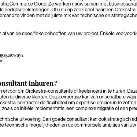
kestra Commerce Cloud. Ze werken nauw samen met businessanali
de bedrijfsdoelstellingen. Of u nu op zoek bent naar een Orckestra
 iemand te vinden met de juiste mix van technische en strategisch
 af van de specifieke behoeften van uw project. Enkele veelvoor
ngsgateways.
rm.
nsultant inhuren?
en ervoor om Orckestra-consultants of freelancers in te huren. De
cten bij diverse klanten. Deze expertise kan van onschatbare waa
estra-contractor de flexibiliteit om expertise precies in te zette
, zoals de initiële implementatie, een complexe migratie of een pres
echnische uitvoering. Een goede consultant kan ook strategisch a
 de technische mogelijkheden en de commerciële ambities van uw 