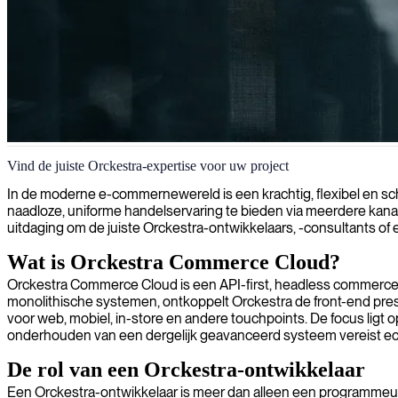
Orckestra eCommerce ontwikkeling
Vind de juiste Orckestra-expertise voor uw project
Wij leveren bekwame Orckestra-ontwikkelaars die uw eCommerce-plat
In de moderne e-commernewereld is een krachtig, flexibel en sc
naadloze, uniforme handelservaring te bieden via meerdere kanal
uitdaging om de juiste Orckestra-ontwikkelaars, -consultants of 
Wat is Orckestra Commerce Cloud?
Orckestra Commerce Cloud is een API-first, headless commerce-pla
monolithische systemen, ontkoppelt Orckestra de front-end pres
voor web, mobiel, in-store en andere touchpoints. De focus lig
onderhouden van een dergelijk geavanceerd systeem vereist ech
De rol van een Orckestra-ontwikkelaar
Een Orckestra-ontwikkelaar is meer dan alleen een programmeur; h