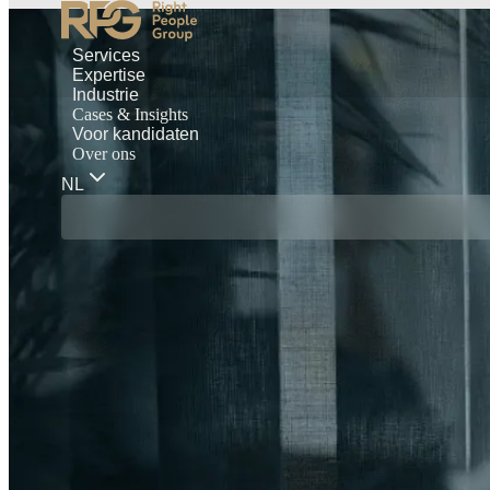
Services
Expertise
Industrie
Cases & Insights
Voor kandidaten
Over ons
NL