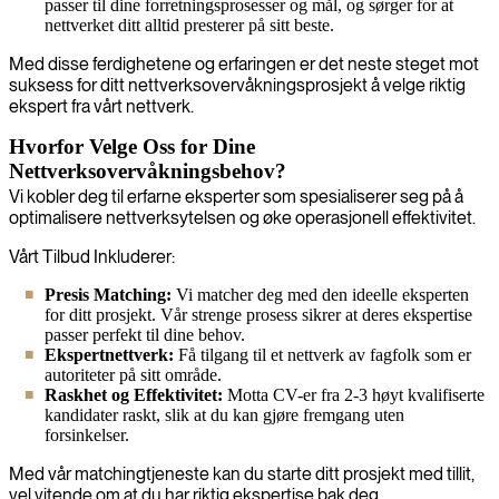
passer til dine forretningsprosesser og mål, og sørger for at
nettverket ditt alltid presterer på sitt beste.
Med disse ferdighetene og erfaringen er det neste steget mot
suksess for ditt nettverksovervåkningsprosjekt å velge riktig
ekspert fra vårt nettverk.
Hvorfor Velge Oss for Dine
Nettverksovervåkningsbehov?
Vi kobler deg til erfarne eksperter som spesialiserer seg på å
optimalisere nettverksytelsen og øke operasjonell effektivitet.
Vårt Tilbud Inkluderer:
Presis Matching:
Vi matcher deg med den ideelle eksperten
for ditt prosjekt. Vår strenge prosess sikrer at deres ekspertise
passer perfekt til dine behov.
Ekspertnettverk:
Få tilgang til et nettverk av fagfolk som er
autoriteter på sitt område.
Raskhet og Effektivitet:
Motta CV-er fra 2-3 høyt kvalifiserte
kandidater raskt, slik at du kan gjøre fremgang uten
forsinkelser.
Med vår matchingtjeneste kan du starte ditt prosjekt med tillit,
vel vitende om at du har riktig ekspertise bak deg.