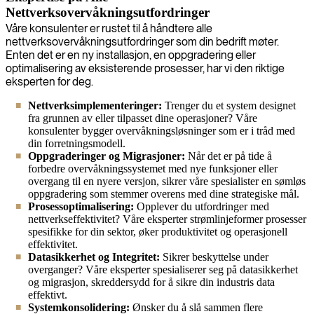
Nettverksovervåkningsutfordringer
Våre konsulenter er rustet til å håndtere alle
nettverksovervåkningsutfordringer som din bedrift møter.
Enten det er en ny installasjon, en oppgradering eller
optimalisering av eksisterende prosesser, har vi den riktige
eksperten for deg.
Nettverksimplementeringer:
Trenger du et system designet
fra grunnen av eller tilpasset dine operasjoner? Våre
konsulenter bygger overvåkningsløsninger som er i tråd med
din forretningsmodell.
Oppgraderinger og Migrasjoner:
Når det er på tide å
forbedre overvåkningssystemet med nye funksjoner eller
overgang til en nyere versjon, sikrer våre spesialister en sømløs
oppgradering som stemmer overens med dine strategiske mål.
Prosessoptimalisering:
Opplever du utfordringer med
nettverkseffektivitet? Våre eksperter strømlinjeformer prosesser
spesifikke for din sektor, øker produktivitet og operasjonell
effektivitet.
Datasikkerhet og Integritet:
Sikrer beskyttelse under
overganger? Våre eksperter spesialiserer seg på datasikkerhet
og migrasjon, skreddersydd for å sikre din industris data
effektivt.
Systemkonsolidering:
Ønsker du å slå sammen flere