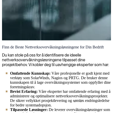
Nettverksovervåkningsløsninger
Finn de Beste Nettverksovervåkningsløsningene for Din Bedrift
Vi kan umiddelbart starte med dine nettverksovervåkingsbehov med
Du kan stole på oss for å identifisere de ideelle
våre erfarne arkitekter som bygger og vedlikeholder systemer som
nettverksovervåkningsløsningene tilpasset dine
kickstarter overvåkingsprosessen din og lar deg se hva som skjer på
prosjektbehov. Vi kobler deg til uavhengige eksperter som har:
tvers av hele IT-landskapet ditt.
Omfattende Kunnskap:
Våre profesjonelle er godt kjent med
verktøy som SolarWinds, Nagios og PRTG. De bruker denne
kunnskapen til å lage overvåkningssystemer som oppfyller dine
forretningskrav.
Bevist Erfaring:
Våre eksperter har omfattende erfaring med å
administrere og optimalisere nettverksovervåkningsprosjekter.
De sikrer vellykket prosjektlevering og sømløs endringsledelse
for bedre systemadopsjon.
Tilpassede Løsninger:
De leverer overvåkningsløsninger som