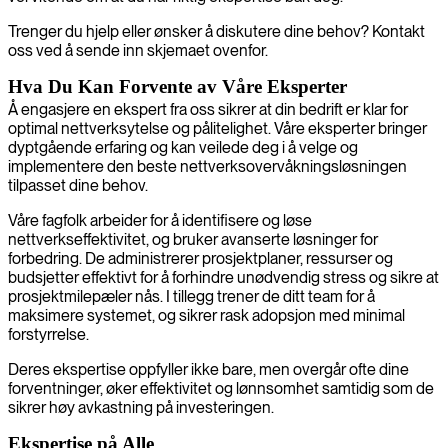
Trenger du hjelp eller ønsker å diskutere dine behov? Kontakt
oss ved å sende inn skjemaet ovenfor.
Hva Du Kan Forvente av Våre Eksperter
Å engasjere en ekspert fra oss sikrer at din bedrift er klar for
optimal nettverksytelse og pålitelighet. Våre eksperter bringer
dyptgående erfaring og kan veilede deg i å velge og
implementere den beste nettverksovervåkningsløsningen
tilpasset dine behov.
Våre fagfolk arbeider for å identifisere og løse
nettverkseffektivitet, og bruker avanserte løsninger for
forbedring. De administrerer prosjektplaner, ressurser og
budsjetter effektivt for å forhindre unødvendig stress og sikre at
prosjektmilepæler nås. I tillegg trener de ditt team for å
maksimere systemet, og sikrer rask adopsjon med minimal
forstyrrelse.
Deres ekspertise oppfyller ikke bare, men overgår ofte dine
forventninger, øker effektivitet og lønnsomhet samtidig som de
sikrer høy avkastning på investeringen.
Ekspertise på Alle