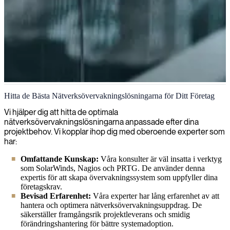
Nätverksövervakning
Hitta de Bästa Nätverksövervakningslösningarna för Ditt Företag
Vi kan omedelbart påbörja arbetet med dina behov inom
Vi hjälper dig att hitta de optimala
nätverksövervakning med våra erfarna arkitekter som bygger och
nätverksövervakningslösningarna anpassade efter dina
underhåller system som kickstartar din övervakningsprocess och
projektbehov. Vi kopplar ihop dig med oberoende experter som
låter dig se vad som händer i hela din IT-miljö.
har:
Omfattande Kunskap:
Våra konsulter är väl insatta i verktyg
som SolarWinds, Nagios och PRTG. De använder denna
expertis för att skapa övervakningssystem som uppfyller dina
företagskrav.
Bevisad Erfarenhet:
Våra experter har lång erfarenhet av att
hantera och optimera nätverksövervakningsuppdrag. De
säkerställer framgångsrik projektleverans och smidig
förändringshantering för bättre systemadoption.