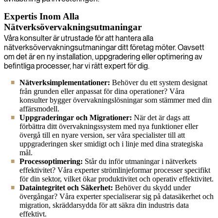
Expertis Inom Alla
Nätverksövervakningsutmaningar
Våra konsulter är utrustade för att hantera alla
nätverksövervakningsutmaningar ditt företag möter. Oavsett
om det är en ny installation, uppgradering eller optimering av
befintliga processer, har vi rätt expert för dig.
Nätverksimplementationer:
Behöver du ett system designat
från grunden eller anpassat för dina operationer? Våra
konsulter bygger övervakningslösningar som stämmer med din
affärsmodell.
Uppgraderingar och Migrationer:
När det är dags att
förbättra ditt övervakningssystem med nya funktioner eller
övergå till en nyare version, ser våra specialister till att
uppgraderingen sker smidigt och i linje med dina strategiska
mål.
Processoptimering:
Står du inför utmaningar i nätverkets
effektivitet? Våra experter strömlinjeformar processer specifikt
för din sektor, vilket ökar produktivitet och operativ effektivitet.
Dataintegritet och Säkerhet:
Behöver du skydd under
övergångar? Våra experter specialiserar sig på datasäkerhet och
migration, skräddarsydda för att säkra din industris data
effektivt.