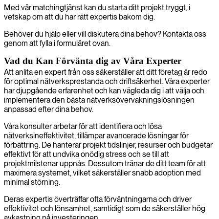
Med vår matchingtjänst kan du starta ditt projekt tryggt, i
vetskap om att du har rätt expertis bakom dig.
Behöver du hjälp eller vill diskutera dina behov? Kontakta oss
genom att fylla i formuläret ovan.
Vad du Kan Förvänta dig av Våra Experter
Att anlita en expert från oss säkerställer att ditt företag är redo
för optimal nätverksprestanda och driftsäkerhet. Våra experter
har djupgående erfarenhet och kan vägleda dig i att välja och
implementera den bästa nätverksövervakningslösningen
anpassad efter dina behov.
Våra konsulter arbetar för att identifiera och lösa
nätverksineffektivitet, tillämpar avancerade lösningar för
förbättring. De hanterar projekt tidslinjer, resurser och budgetar
effektivt för att undvika onödig stress och se till att
projektmilstenar uppnås. Dessutom tränar de ditt team för att
maximera systemet, vilket säkerställer snabb adoption med
minimal störning.
Deras expertis överträffar ofta förväntningarna och driver
effektivitet och lönsamhet, samtidigt som de säkerställer hög
avkastning på investeringen.