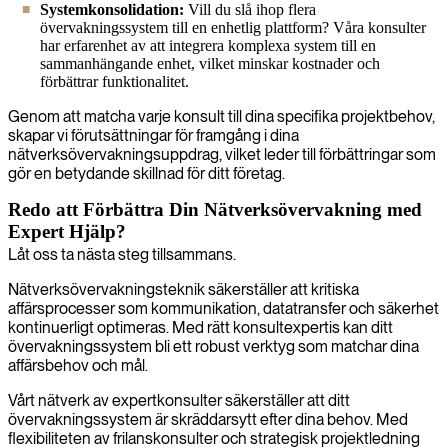
Systemkonsolidation:
Vill du slå ihop flera
övervakningssystem till en enhetlig plattform? Våra konsulter
har erfarenhet av att integrera komplexa system till en
sammanhängande enhet, vilket minskar kostnader och
förbättrar funktionalitet.
Genom att matcha varje konsult till dina specifika projektbehov,
skapar vi förutsättningar för framgång i dina
nätverksövervakningsuppdrag, vilket leder till förbättringar som
gör en betydande skillnad för ditt företag.
Redo att Förbättra Din Nätverksövervakning med
Expert Hjälp?
Låt oss ta nästa steg tillsammans.
Nätverksövervakningsteknik säkerställer att kritiska
affärsprocesser som kommunikation, datatransfer och säkerhet
kontinuerligt optimeras. Med rätt konsultexpertis kan ditt
övervakningssystem bli ett robust verktyg som matchar dina
affärsbehov och mål.
Vårt nätverk av expertkonsulter säkerställer att ditt
övervakningssystem är skräddarsytt efter dina behov. Med
flexibiliteten av frilanskonsulter och strategisk projektledning