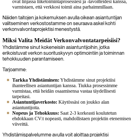
ovat linjassa liiketoimintaprosessiesi ja -tavoitteidesi kanssa,
varmistaen, että verkkosi toimii aina parhaimmillaan.
Näiden taitojen ja kokemuksen avulla oikean asiantuntijan
valitseminen verkostostamme on seuraava askel kohti
verkonvalvontaprojektisi menestystä.
Miksi Valita Meidät Verkonvalvontatarpeisiisi?
Yhdistämme sinut kokeneisiin asiantuntijoihin, jotka
erikoistuvat verkon suorituskyvyn optimointiin ja toiminnan
tehokkuuden parantamiseen.
Tarjoamme:
Tarkka Yhdistäminen:
Yhdistämme sinut projektiisi
ihanteellisen asiantuntijan kanssa. Tiukka prosessimme
varmistaa, että heidän osaamisensa vastaa täydellisesti
tarpeitasi.
Asiantuntijaverkosto:
Käytössäsi on joukko alan
asiantuntijoita.
Nopeus ja Tehokkuus:
Saat 2-3 korkeasti koulutetun
ehdokkaan CV:t nopeasti, mahdollistaen projektin etenemisen
viiveittä.
Yhdistämispalvelumme avulla voit aloittaa projektisi