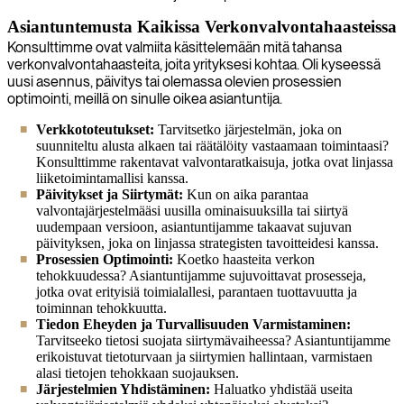
Asiantuntemusta Kaikissa Verkonvalvontahaasteissa
Konsulttimme ovat valmiita käsittelemään mitä tahansa
verkonvalvontahaasteita, joita yrityksesi kohtaa. Oli kyseessä
uusi asennus, päivitys tai olemassa olevien prosessien
optimointi, meillä on sinulle oikea asiantuntija.
Verkkototeutukset:
Tarvitsetko järjestelmän, joka on
suunniteltu alusta alkaen tai räätälöity vastaamaan toimintaasi?
Konsulttimme rakentavat valvontaratkaisuja, jotka ovat linjassa
liiketoimintamallisi kanssa.
Päivitykset ja Siirtymät:
Kun on aika parantaa
valvontajärjestelmääsi uusilla ominaisuuksilla tai siirtyä
uudempaan versioon, asiantuntijamme takaavat sujuvan
päivityksen, joka on linjassa strategisten tavoitteidesi kanssa.
Prosessien Optimointi:
Koetko haasteita verkon
tehokkuudessa? Asiantuntijamme sujuvoittavat prosesseja,
jotka ovat erityisiä toimialallesi, parantaen tuottavuutta ja
toiminnan tehokkuutta.
Tiedon Eheyden ja Turvallisuuden Varmistaminen:
Tarvitseeko tietosi suojata siirtymävaiheessa? Asiantuntijamme
erikoistuvat tietoturvaan ja siirtymien hallintaan, varmistaen
alasi tietojen tehokkaan suojauksen.
Järjestelmien Yhdistäminen:
Haluatko yhdistää useita