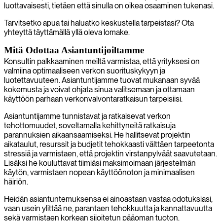
luottavaisesti, tietäen että sinulla on oikea osaaminen tukenasi.
Tarvitsetko apua tai haluatko keskustella tarpeistasi? Ota
yhteyttä täyttämällä yllä oleva lomake.
Mitä Odottaa Asiantuntijoiltamme
Konsultin palkkaaminen meiltä varmistaa, että yrityksesi on
valmiina optimaaliseen verkon suorituskykyyn ja
luotettavuuteen. Asiantuntijamme tuovat mukanaan syvää
kokemusta ja voivat ohjata sinua valitsemaan ja ottamaan
käyttöön parhaan verkonvalvontaratkaisun tarpeisiisi.
Asiantuntijamme tunnistavat ja ratkaisevat verkon
tehottomuudet, soveltamalla kehittyneitä ratkaisuja
parannuksien aikaansaamiseksi. He hallitsevat projektin
aikataulut, resurssit ja budjetit tehokkaasti välttäen tarpeetonta
stressiä ja varmistaen, että projektin virstanpylväät saavutetaan.
Lisäksi he kouluttavat tiimiäsi maksimoimaan järjestelmän
käytön, varmistaen nopean käyttöönoton ja minimaalisen
häiriön.
Heidän asiantuntemuksensa ei ainoastaan vastaa odotuksiasi,
vaan usein ylittää ne, parantaen tehokkuutta ja kannattavuutta
sekä varmistaen korkean sijoitetun pääoman tuoton.