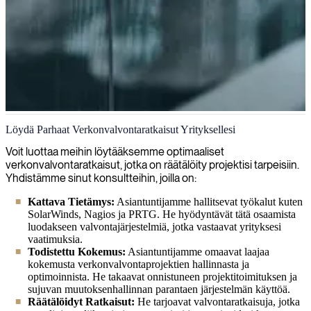
Verkonvalvonta
Löydä Parhaat Verkonvalvontaratkaisut Yrityksellesi
Kokeneet arkkitehtimme voivat aloittaa verkkovalvontatarpeittesi
Voit luottaa meihin löytääksemme optimaaliset
parissa välittömästi. He rakentavat ja ylläpitävät järjestelmiä, jotka
verkonvalvontaratkaisut, jotka on räätälöity projektisi tarpeisiin.
käynnistävät valvontaprosessisi ja antavat sinun nähdä, mitä koko
Yhdistämme sinut konsultteihin, joilla on:
IT-ympäristössäsi tapahtuu.
Kattava Tietämys:
Asiantuntijamme hallitsevat työkalut kuten
SolarWinds, Nagios ja PRTG. He hyödyntävät tätä osaamista
luodakseen valvontajärjestelmiä, jotka vastaavat yrityksesi
vaatimuksia.
Todistettu Kokemus:
Asiantuntijamme omaavat laajaa
kokemusta verkonvalvontaprojektien hallinnasta ja
optimoinnista. He takaavat onnistuneen projektitoimituksen ja
sujuvan muutoksenhallinnan parantaen järjestelmän käyttöä.
Räätälöidyt Ratkaisut:
He tarjoavat valvontaratkaisuja, jotka