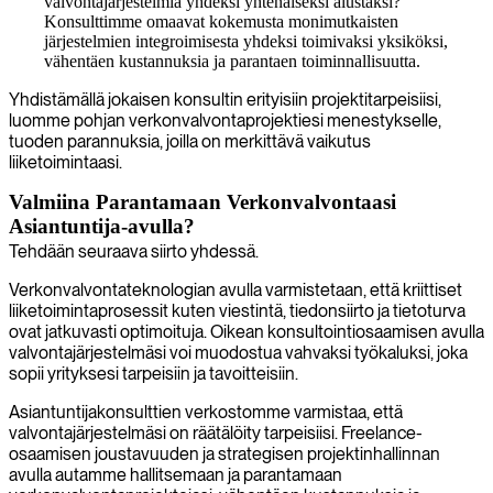
valvontajärjestelmiä yhdeksi yhtenäiseksi alustaksi?
Konsulttimme omaavat kokemusta monimutkaisten
järjestelmien integroimisesta yhdeksi toimivaksi yksiköksi,
vähentäen kustannuksia ja parantaen toiminnallisuutta.
Yhdistämällä jokaisen konsultin erityisiin projektitarpeisiisi,
luomme pohjan verkonvalvontaprojektiesi menestykselle,
tuoden parannuksia, joilla on merkittävä vaikutus
liiketoimintaasi.
Valmiina Parantamaan Verkonvalvontaasi
Asiantuntija-avulla?
Tehdään seuraava siirto yhdessä.
Verkonvalvontateknologian avulla varmistetaan, että kriittiset
liiketoimintaprosessit kuten viestintä, tiedonsiirto ja tietoturva
ovat jatkuvasti optimoituja. Oikean konsultointiosaamisen avulla
valvontajärjestelmäsi voi muodostua vahvaksi työkaluksi, joka
sopii yrityksesi tarpeisiin ja tavoitteisiin.
Asiantuntijakonsulttien verkostomme varmistaa, että
valvontajärjestelmäsi on räätälöity tarpeisiisi. Freelance-
osaamisen joustavuuden ja strategisen projektinhallinnan
avulla autamme hallitsemaan ja parantamaan