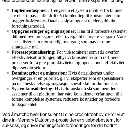
eller prosessoptimalisering, har vi den rette eksperten for deg.
Implementasjoner:
Trenger du et system utviklet fra bunnen
av eller tilpasset din drift? Vi kobler deg til konsulenter som
bygger In-Memory Database-løsninger skreddersydd din
forretningsmodell.
Oppgraderinger og migrasjoner:
Klar til å forbedre systemet
ditt med nye funksjoner eller overgå til en nyere versjon? Våre
spesialister sikrer en smidig overgang som passer dine
strategiske mål.
Prosessoptimalisering:
For virksomheter som står overfor
effektivitetsutfordringer, tilbyr vi konsulenter som raffinerer
prosesser for å øke produktiviteten og operasjonell effektivitet
tilpasset din sektor.
Dataintegritet og migrasjon:
Hvis datasikkerhet under
overganger er en prioritet, gir vi eksperter som er spesialiserte
på databeskyttelse og migrasjon spesifikke for din bransje.
Systemkonsolidering:
Hvis du ønsker å slå sammen flere
systemer til en plattform, har våre konsulenter erfaringen til å
forene komplekse systemer, redusere kostnader og forbedre
funksjonalitet.
Ved å matche hver konsulent til dine prosjektbehov, sikrer vi at
dine In-Memory Database-prosjekter er skjebnebestemt for
suksess, og driver meningsfulle forbedringer for din bedrift.