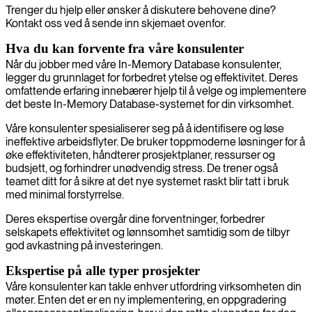
Trenger du hjelp eller ønsker å diskutere behovene dine?
Kontakt oss ved å sende inn skjemaet ovenfor.
Hva du kan forvente fra våre konsulenter
Når du jobber med våre In-Memory Database konsulenter,
legger du grunnlaget for forbedret ytelse og effektivitet. Deres
omfattende erfaring innebærer hjelp til å velge og implementere
det beste In-Memory Database-systemet for din virksomhet.
Våre konsulenter spesialiserer seg på å identifisere og løse
ineffektive arbeidsflyter. De bruker toppmoderne løsninger for å
øke effektiviteten, håndterer prosjektplaner, ressurser og
budsjett, og forhindrer unødvendig stress. De trener også
teamet ditt for å sikre at det nye systemet raskt blir tatt i bruk
med minimal forstyrrelse.
Deres ekspertise overgår dine forventninger, forbedrer
selskapets effektivitet og lønnsomhet samtidig som de tilbyr
god avkastning på investeringen.
Ekspertise på alle typer prosjekter
Våre konsulenter kan takle enhver utfordring virksomheten din
møter. Enten det er en ny implementering, en oppgradering