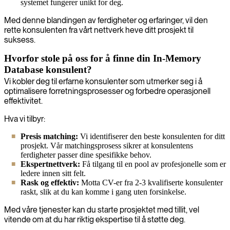
systemet fungerer unikt for deg.
Med denne blandingen av ferdigheter og erfaringer, vil den
rette konsulenten fra vårt nettverk heve ditt prosjekt til
suksess.
Hvorfor stole på oss for å finne din In-Memory
Database konsulent?
Vi kobler deg til erfarne konsulenter som utmerker seg i å
optimalisere forretningsprosesser og forbedre operasjonell
effektivitet.
Hva vi tilbyr:
Presis matching:
Vi identifiserer den beste konsulenten for ditt
prosjekt. Vår matchingsprosess sikrer at konsulentens
ferdigheter passer dine spesifikke behov.
Ekspertnettverk:
Få tilgang til en pool av profesjonelle som er
ledere innen sitt felt.
Rask og effektiv:
Motta CV-er fra 2-3 kvalifiserte konsulenter
raskt, slik at du kan komme i gang uten forsinkelse.
Med våre tjenester kan du starte prosjektet med tillit, vel
vitende om at du har riktig ekspertise til å støtte deg.