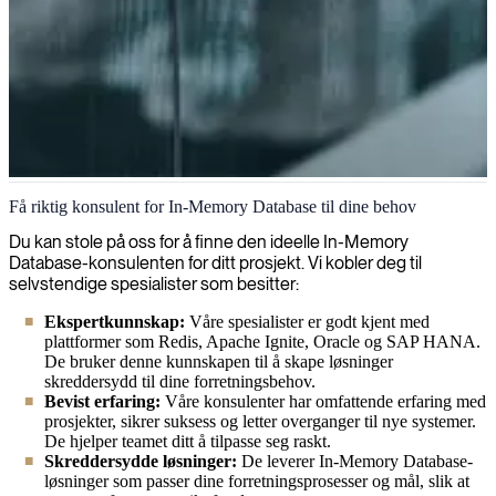
In-Memory Database
Få riktig konsulent for In-Memory Database til dine behov
Vi leverer ekspertkonsulenter med dyptgående kunnskap om in-
Du kan stole på oss for å finne den ideelle In-Memory
memory databaser for å hjelpe organisasjoner med å forbedre sin
Database-konsulenten for ditt prosjekt. Vi kobler deg til
databehandlingskapasitet og oppnå sanntidsytelse i analyser.
selvstendige spesialister som besitter:
Ekspertkunnskap:
Våre spesialister er godt kjent med
plattformer som Redis, Apache Ignite, Oracle og SAP HANA.
De bruker denne kunnskapen til å skape løsninger
skreddersydd til dine forretningsbehov.
Bevist erfaring:
Våre konsulenter har omfattende erfaring med
prosjekter, sikrer suksess og letter overganger til nye systemer.
De hjelper teamet ditt å tilpasse seg raskt.
Skreddersydde løsninger:
De leverer In-Memory Database-
løsninger som passer dine forretningsprosesser og mål, slik at