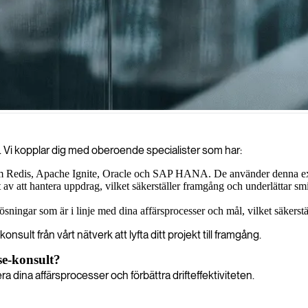
ry-databaser för att hjälpa organisationer att förbättra sina databeha
ekt. Vi kopplar dig med oberoende specialister som har:
 som Redis, Apache Ignite, Oracle och SAP HANA. De använder denna expe
av att hantera uppdrag, vilket säkerställer framgång och underlättar smi
ingar som är i linje med dina affärsprocesser och mål, vilket säkerställ
lt från vårt nätverk att lyfta ditt projekt till framgång.
se-konsult?
a dina affärsprocesser och förbättra drifteffektiviteten.