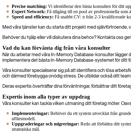
Precise matching:
Vi identifierar den bästa konsulten för ditt 
Expert Network:
Få tillgång till en pool av professionella som är
Speed and efficiency:
Få snabbt CV: n från 2-3 kvalificerade ko
Med våra tjänster kan du starta ditt projekt med självförtroende, v
Behöver du hjälp eller vill diskutera dina behov? Kontakta oss geno
Vad du kan förvänta dig från våra konsulter
När du arbetar med våra In-Memory Database-konsulter lägger du g
implementera det bästa In-Memory Database-systemet för ditt f
Våra konsulter specialiserar sig på att identifiera och lösa arbetsf
och därmed förebygga onödig stress. De utbildar också ditt team 
Deras expertis överträffar dina förväntningar, förbättrar ditt för
Expertis inom alla typer av uppdrag
Våra konsulter kan tackla vilken utmaning ditt företag möter. Oavs
Implementeringar:
Behöver du ett system utvecklat från grunde
affärsmodell.
Uppgraderingar och migreringar:
Redo att förbättra ditt sys
strategiska mål.