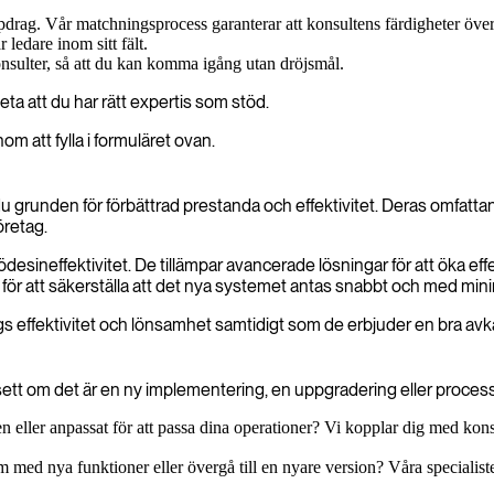
uppdrag. Vår matchningsprocess garanterar att konsultens färdigheter ö
 ledare inom sitt fält.
nsulter, så att du kan komma igång utan dröjsmål.
eta att du har rätt expertis som stöd.
m att fylla i formuläret ovan.
runden för förbättrad prestanda och effektivitet. Deras omfattande
öretag.
lödesineffektivitet. De tillämpar avancerade lösningar för att öka eff
för att säkerställa att det nya systemet antas snabbt och med mini
etags effektivitet och lönsamhet samtidigt som de erbjuder en bra av
ett om det är en ny implementering, en uppgradering eller processop
n eller anpassat för att passa dina operationer? Vi kopplar dig med ko
tem med nya funktioner eller övergå till en nyare version? Våra special