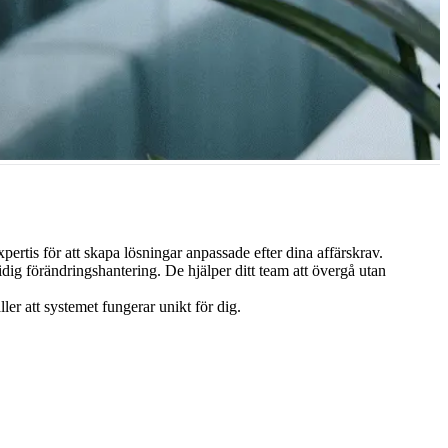
ndlingsmöjligheter och uppnå realtidsanalys med hög prestanda.
rtis för att skapa lösningar anpassade efter dina affärskrav.
dig förändringshantering. De hjälper ditt team att övergå utan
er att systemet fungerar unikt för dig.