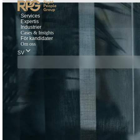
Services
Expertis
Industrier
Cases & Insights
För kandidater
Om oss
SV