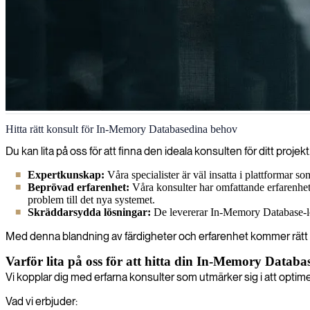
In-memory databases
Hitta rätt konsult för In-Memory Databasedina behov
Vi tillhandahåller expertkonsulter med djupgående kunskap om in-memo
Du kan lita på oss för att finna den ideala konsulten för ditt proj
Expertkunskap:
Våra specialister är väl insatta i plattformar
Beprövad erfarenhet:
Våra konsulter har omfattande erfarenhet 
problem till det nya systemet.
Skräddarsydda lösningar:
De levererar In-Memory Database-lösn
Med denna blandning av färdigheter och erfarenhet kommer rätt konsu
Varför lita på oss för att hitta din In-Memory Databa
Vi kopplar dig med erfarna konsulter som utmärker sig i att optimer
Vad vi erbjuder: