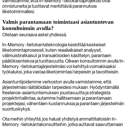
varmistamme, että In-Memory -tietokantaprojektisi ovat
onnistuneita ja tuottavat merkittäviä parannuksia
liiketoiminnallesi.
Valmis parantamaan toimintaasi asiantuntevan
konsultoinnin avulla?
Otetaan seuraava askel yhdessä.
In-Memory -tietokantateknologia keskittää keskeiset
liiketoimintaprosessit, kuten reaaliaikaiset analyysit,
välimuistiratkaisut ja transaktioiden käsittelyn, parantaen
päätöksentekoa ja tuottavuutta. Oikean konsultoinnin avulla In-
Memory -tietokantajärjestelmäsi voi kehittyä voimakkaaksi
työkaluksi, joka vastaa liiketoimintasi tarpeisiin ja tavoitteisiin.
Asiantuntijoidemme verkoston avulla varmistamme, että
järjestelmäsi räätälöidään tarpeidesi mukaan. Hyödyntämällä
freelance-asiantuntemuksen joustavuutta ja strategista
projektinhallintaa, autamme hallitsemaan ja parantamaan
projektejasi, vähentäen kustannuksia ja parantaen järjestelmän
suorituskykyä.
Ota meihin yhteyttä, jos haluat yhdistyä ammattitaitoisiin In-
Memory -tietokantakonsultteihin, jotka auttavat saavuttamaan