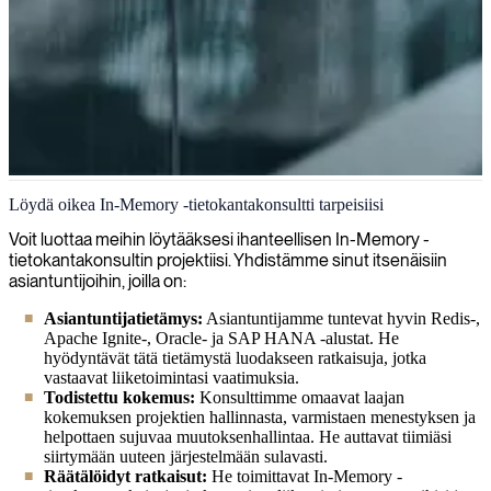
In-memory-tietokanta
Löydä oikea In-Memory -tietokantakonsultti tarpeisiisi
Tarjoamme asiantuntijakonsultteja, joilla on syvällinen tietämys in-
Voit luottaa meihin löytääksesi ihanteellisen In-Memory -
memory-tietokannoista, auttaaksemme organisaatioita tehostamaan
tietokantakonsultin projektiisi. Yhdistämme sinut itsenäisiin
tietojenkäsittelyvalmiuksiaan ja saavuttamaan reaaliaikaisen
asiantuntijoihin, joilla on:
analytiikan suorituskyvyn.
Asiantuntijatietämys:
Asiantuntijamme tuntevat hyvin Redis-,
Apache Ignite-, Oracle- ja SAP HANA -alustat. He
hyödyntävät tätä tietämystä luodakseen ratkaisuja, jotka
vastaavat liiketoimintasi vaatimuksia.
Todistettu kokemus:
Konsulttimme omaavat laajan
kokemuksen projektien hallinnasta, varmistaen menestyksen ja
helpottaen sujuvaa muutoksenhallintaa. He auttavat tiimiäsi
siirtymään uuteen järjestelmään sulavasti.
Räätälöidyt ratkaisut:
He toimittavat In-Memory -