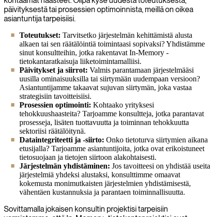
kohtaamat haasteet. Olipa kyse uudesta toteutuksesta,
päivityksestä tai prosessien optimoinnista, meillä on oikea
asiantuntija tarpeisiisi.
Toteutukset:
Tarvitsetko järjestelmän kehittämistä alusta
alkaen tai sen räätälöintiä toimintaasi sopivaksi? Yhdistämme
sinut konsultteihin, jotka rakentavat In-Memory -
tietokantaratkaisuja liiketoimintamalliisi.
Päivitykset ja siirrot:
Valmis parantamaan järjestelmääsi
uusilla ominaisuuksilla tai siirtymään uudempaan versioon?
Asiantuntijamme takaavat sujuvan siirtymän, joka vastaa
strategisiin tavoitteisiisi.
Prosessien optimointi:
Kohtaako yrityksesi
tehokkuushaasteita? Tarjoamme konsultteja, jotka parantavat
prosesseja, lisäten tuottavuutta ja toiminnan tehokkuutta
sektoriisi räätälöitynä.
Dataintegriteetti ja -siirto:
Onko tietoturva siirtymien aikana
etusijalla? Tarjoamme asiantuntijoita, jotka ovat erikoistuneet
tietosuojaan ja tietojen siirtoon alakohtaisesti.
Järjestelmän yhdistäminen:
Jos tavoitteesi on yhdistää useita
järjestelmiä yhdeksi alustaksi, konsulttimme omaavat
kokemusta monimutkaisten järjestelmien yhdistämisestä,
vähentäen kustannuksia ja parantaen toiminnallisuutta.
Sovittamalla jokaisen konsultin projektisi tarpeisiin