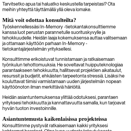
Tarvitsetko apua tai haluatko keskustella tarpeistasi? Ota
meihin yhteyttä täyttämällä yllä oleva lomake.
Mitä voit odottaa konsulteilta?
Työskennellessäsi In-Memory -tietokantakonsulttiemme
kanssa luot perustan parannetulle suorituskyvylle ja
tehokkuudelle. Heidän laaja kokemuksensa auttaa valitsemaan
ja ottamaan käyttöön parhaan In-Memory -
tietokantajärjestelmän yrityksellesi.
Konsulttimme erikoistuvat tunnistamaan ja ratkaisemaan
työnkulun tehottomuuksia. He soveltavat huipputeknologiaa
parantaakseen tehokkuutta, hallitsevat projektien aikataulut,
resurssit ja budjetit, ehkäisten tarpeetonta stressiä. Lisäksi he
kouluttavat tiimisi varmistamaan uuden järjestelmän nopean
käyttöönoton ilman merkittäviä häiriöitä.
Heidän asiantuntemuksensa ylittää odotuksesi, parantaen
yrityksesi tehokkuutta ja kannattavuutta samalla, kun tarjoavat
hyvän tuoton investoinnille.
Asiantuntemusta kaikenlaisissa projekteissa
Konsulttimme pystyvät ratkaisemaan kaikki yrityksesi