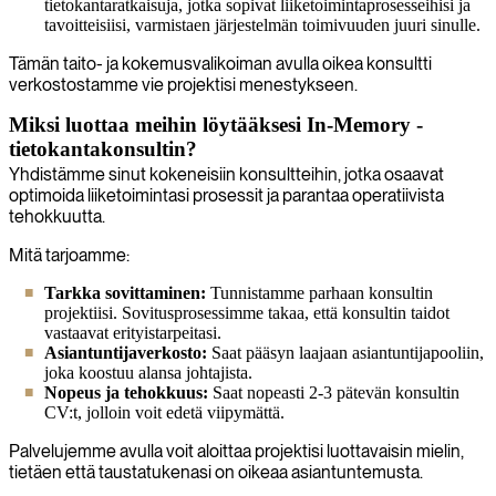
tietokantaratkaisuja, jotka sopivat liiketoimintaprosesseihisi ja
tavoitteisiisi, varmistaen järjestelmän toimivuuden juuri sinulle.
Tämän taito- ja kokemusvalikoiman avulla oikea konsultti
verkostostamme vie projektisi menestykseen.
Miksi luottaa meihin löytääksesi In-Memory -
tietokantakonsultin?
Yhdistämme sinut kokeneisiin konsultteihin, jotka osaavat
optimoida liiketoimintasi prosessit ja parantaa operatiivista
tehokkuutta.
Mitä tarjoamme:
Tarkka sovittaminen:
Tunnistamme parhaan konsultin
projektiisi. Sovitusprosessimme takaa, että konsultin taidot
vastaavat erityistarpeitasi.
Asiantuntijaverkosto:
Saat pääsyn laajaan asiantuntijapooliin,
joka koostuu alansa johtajista.
Nopeus ja tehokkuus:
Saat nopeasti 2-3 pätevän konsultin
CV:t, jolloin voit edetä viipymättä.
Palvelujemme avulla voit aloittaa projektisi luottavaisin mielin,
tietäen että taustatukenasi on oikeaa asiantuntemusta.