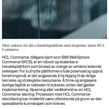
HCL Commerce e-handelsløsninger
Sikre suksess for din e-handelsplattform med ekspertise innen HCL
Commerce
Vi leverer spesialisert HCL Commerce-kompetanse for å
optimalisere dine e-handelsløsninger, sikre sømløse
HCL Commerce, tidligere kjent som IBM WebSphere
kundeopplevelser og maksimere forretningsvekst.
Commerce (WCS), er en robust og skalerbar e-
handelsplattform som brukes av mange av verdens ledende
selskaper. For å utnytte plattformens fulle potensial og oppnå
forretningsmål, er det avgjørende å ha tilgang til de riktige
tekniske og strategiske ressursene. Å finne og engasjere
dyktige fagfolk er nøkkelen til suksess, enten det gjelder
implementering, tilpasning eller vedlikehold av en HCL
Commerce-løsning. Prosessen med HCL Commerce-
rekruttering kan imidlertid være utfordrende på grunn av den
spesialiserte kunnskapen som kreves.