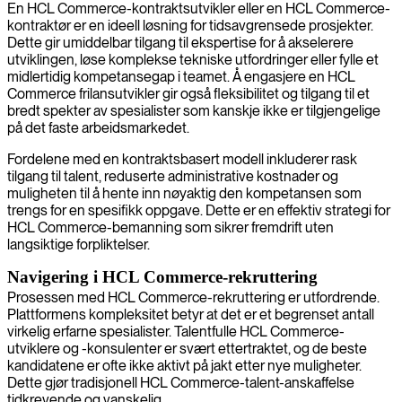
En HCL Commerce-kontraktsutvikler eller en HCL Commerce-
kontraktør er en ideell løsning for tidsavgrensede prosjekter.
Dette gir umiddelbar tilgang til ekspertise for å akselerere
utviklingen, løse komplekse tekniske utfordringer eller fylle et
midlertidig kompetansegap i teamet. Å engasjere en HCL
Commerce frilansutvikler gir også fleksibilitet og tilgang til et
bredt spekter av spesialister som kanskje ikke er tilgjengelige
på det faste arbeidsmarkedet.
Fordelene med en kontraktsbasert modell inkluderer rask
tilgang til talent, reduserte administrative kostnader og
muligheten til å hente inn nøyaktig den kompetansen som
trengs for en spesifikk oppgave. Dette er en effektiv strategi for
HCL Commerce-bemanning som sikrer fremdrift uten
langsiktige forpliktelser.
Navigering i HCL Commerce-rekruttering
Prosessen med HCL Commerce-rekruttering er utfordrende.
Plattformens kompleksitet betyr at det er et begrenset antall
virkelig erfarne spesialister. Talentfulle HCL Commerce-
utviklere og -konsulenter er svært ettertraktet, og de beste
kandidatene er ofte ikke aktivt på jakt etter nye muligheter.
Dette gjør tradisjonell HCL Commerce-talent-anskaffelse
tidkrevende og vanskelig.