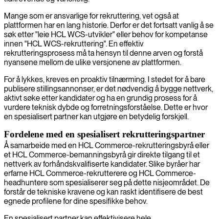
Mange som er ansvarlige for rekruttering, vet også at
plattformen har en lang historie. Derfor er det fortsatt vanlig å se
søk etter "leie HCL WCS-utvikler" eller behov for kompetanse
innen "HCL WCS-rekruttering". En effektiv
rekrutteringsprosess må ta hensyn til denne arven og forstå
nyansene mellom de ulike versjonene av plattformen.
For å lykkes, kreves en proaktiv tilnærming. I stedet for å bare
publisere stillingsannonser, er det nødvendig å bygge nettverk,
aktivt søke etter kandidater og ha en grundig prosess for å
vurdere teknisk dybde og forretningsforståelse. Dette er hvor
en spesialisert partner kan utgjøre en betydelig forskjell.
Fordelene med en spesialisert rekrutteringspartner
Å samarbeide med en HCL Commerce-rekrutteringsbyrå eller
et HCL Commerce-bemanningsbyrå gir direkte tilgang til et
nettverk av forhåndskvalifiserte kandidater. Slike byråer har
erfarne HCL Commerce-rekrutterere og HCL Commerce-
headhuntere som spesialiserer seg på dette nisjeområdet. De
forstår de tekniske kravene og kan raskt identifisere de best
egnede profilene for dine spesifikke behov.
En spesialisert partner kan effektivisere hele