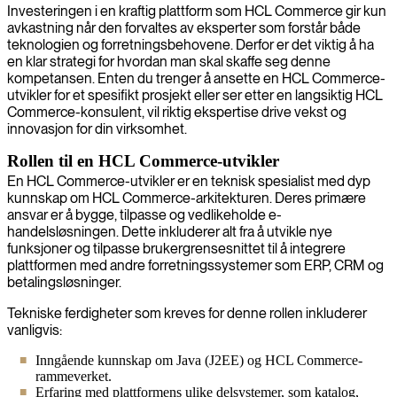
Investeringen i en kraftig plattform som HCL Commerce gir kun
avkastning når den forvaltes av eksperter som forstår både
teknologien og forretningsbehovene. Derfor er det viktig å ha
en klar strategi for hvordan man skal skaffe seg denne
kompetansen. Enten du trenger å ansette en HCL Commerce-
utvikler for et spesifikt prosjekt eller ser etter en langsiktig HCL
Commerce-konsulent, vil riktig ekspertise drive vekst og
innovasjon for din virksomhet.
Rollen til en HCL Commerce-utvikler
En HCL Commerce-utvikler er en teknisk spesialist med dyp
kunnskap om HCL Commerce-arkitekturen. Deres primære
ansvar er å bygge, tilpasse og vedlikeholde e-
handelsløsningen. Dette inkluderer alt fra å utvikle nye
funksjoner og tilpasse brukergrensesnittet til å integrere
plattformen med andre forretningssystemer som ERP, CRM og
betalingsløsninger.
Tekniske ferdigheter som kreves for denne rollen inkluderer
vanligvis:
Inngående kunnskap om Java (J2EE) og HCL Commerce-
rammeverket.
Erfaring med plattformens ulike delsystemer, som katalog,