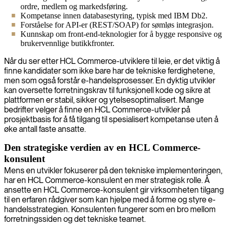
ordre, medlem og markedsføring.
Kompetanse innen databasestyring, typisk med IBM Db2.
Forståelse for API-er (REST/SOAP) for sømløs integrasjon.
Kunnskap om front-end-teknologier for å bygge responsive og
brukervennlige butikkfronter.
Når du ser etter HCL Commerce-utviklere til leie, er det viktig å
finne kandidater som ikke bare har de tekniske ferdighetene,
men som også forstår e-handelsprosesser. En dyktig utvikler
kan oversette forretningskrav til funksjonell kode og sikre at
plattformen er stabil, sikker og ytelsesoptimalisert. Mange
bedrifter velger å finne en HCL Commerce-utvikler på
prosjektbasis for å få tilgang til spesialisert kompetanse uten å
øke antall faste ansatte.
Den strategiske verdien av en HCL Commerce-
konsulent
Mens en utvikler fokuserer på den tekniske implementeringen,
har en HCL Commerce-konsulent en mer strategisk rolle. Å
ansette en HCL Commerce-konsulent gir virksomheten tilgang
til en erfaren rådgiver som kan hjelpe med å forme og styre e-
handelsstrategien. Konsulenten fungerer som en bro mellom
forretningssiden og det tekniske teamet.