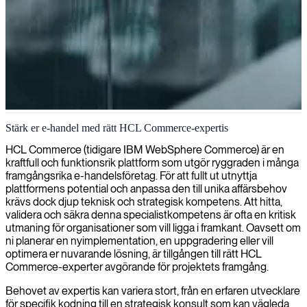
HCL Commerce e-handelslösningar
Stärk er e-handel med rätt HCL Commerce-expertis
Vi levererar specialiserad HCL Commerce-kompetens för att
HCL Commerce (tidigare IBM WebSphere Commerce) är en
optimera dina e-handelslösningar, säkerställa sömlösa
kraftfull och funktionsrik plattform som utgör ryggraden i många
kundupplevelser och maximera affärstillväxt.
framgångsrika e-handelsföretag. För att fullt ut utnyttja
plattformens potential och anpassa den till unika affärsbehov
krävs dock djup teknisk och strategisk kompetens. Att hitta,
validera och säkra denna specialistkompetens är ofta en kritisk
utmaning för organisationer som vill ligga i framkant. Oavsett om
ni planerar en nyimplementation, en uppgradering eller vill
optimera er nuvarande lösning, är tillgången till rätt HCL
Commerce-experter avgörande för projektets framgång.
Behovet av expertis kan variera stort, från en erfaren utvecklare
för specifik kodning till en strategisk konsult som kan vägleda