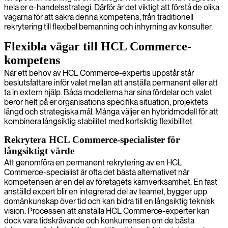
hela er e-handelsstrategi. Därför är det viktigt att förstå de olika
vägarna för att säkra denna kompetens, från traditionell
rekrytering till flexibel bemanning och inhyrning av konsulter.
Flexibla vägar till HCL Commerce-
kompetens
När ett behov av HCL Commerce-expertis uppstår står
beslutsfattare inför valet mellan att anställa permanent eller att
ta in extern hjälp. Båda modellerna har sina fördelar och valet
beror helt på er organisations specifika situation, projektets
längd och strategiska mål. Många väljer en hybridmodell för att
kombinera långsiktig stabilitet med kortsiktig flexibilitet.
Rekrytera HCL Commerce-specialister för
långsiktigt värde
Att genomföra en permanent rekrytering av en HCL
Commerce-specialist är ofta det bästa alternativet när
kompetensen är en del av företagets kärnverksamhet. En fast
anställd expert blir en integrerad del av teamet, bygger upp
domänkunskap över tid och kan bidra till en långsiktig teknisk
vision. Processen att anställa HCL Commerce-experter kan
dock vara tidskrävande och konkurrensen om de bästa