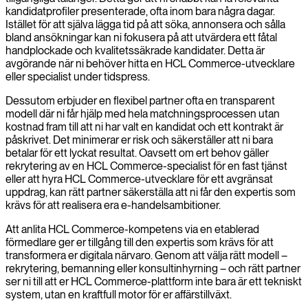
kandidatprofiler presenterade, ofta inom bara några dagar.
Istället för att själva lägga tid på att söka, annonsera och sålla
bland ansökningar kan ni fokusera på att utvärdera ett fåtal
handplockade och kvalitetssäkrade kandidater. Detta är
avgörande när ni behöver hitta en HCL Commerce-utvecklare
eller specialist under tidspress.
Dessutom erbjuder en flexibel partner ofta en transparent
modell där ni får hjälp med hela matchningsprocessen utan
kostnad fram till att ni har valt en kandidat och ett kontrakt är
påskrivet. Det minimerar er risk och säkerställer att ni bara
betalar för ett lyckat resultat. Oavsett om ert behov gäller
rekrytering av en HCL Commerce-specialist för en fast tjänst
eller att hyra HCL Commerce-utvecklare för ett avgränsat
uppdrag, kan rätt partner säkerställa att ni får den expertis som
krävs för att realisera era e-handelsambitioner.
Att anlita HCL Commerce-kompetens via en etablerad
förmedlare ger er tillgång till den expertis som krävs för att
transformera er digitala närvaro. Genom att välja rätt modell –
rekrytering, bemanning eller konsultinhyrning – och rätt partner
ser ni till att er HCL Commerce-plattform inte bara är ett tekniskt
system, utan en kraftfull motor för er affärstillväxt.