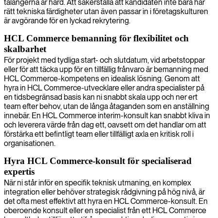
talangerna är hård. Att säkerställa att kandidaten inte bara har
rätt tekniska färdigheter utan även passar in i företagskulturen
är avgörande för en lyckad rekrytering.
HCL Commerce bemanning för flexibilitet och
skalbarhet
För projekt med tydliga start- och slutdatum, vid arbetstoppar
eller för att täcka upp för en tillfällig frånvaro är bemanning med
HCL Commerce-kompetens en idealisk lösning. Genom att
hyra in HCL Commerce-utvecklare eller andra specialister på
en tidsbegränsad basis kan ni snabbt skala upp och ner ert
team efter behov, utan de långa åtaganden som en anställning
innebär. En HCL Commerce interim-konsult kan snabbt kliva in
och leverera värde från dag ett, oavsett om det handlar om att
förstärka ett befintligt team eller tillfälligt axla en kritisk roll i
organisationen.
Hyra HCL Commerce-konsult för specialiserad
expertis
När ni står inför en specifik teknisk utmaning, en komplex
integration eller behöver strategisk rådgivning på hög nivå, är
det ofta mest effektivt att hyra en HCL Commerce-konsult. En
oberoende konsult eller en specialist från ett HCL Commerce