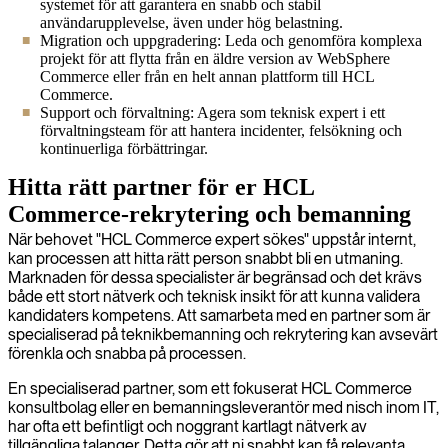
systemet för att garantera en snabb och stabil
användarupplevelse, även under hög belastning.
Migration och uppgradering: Leda och genomföra komplexa
projekt för att flytta från en äldre version av WebSphere
Commerce eller från en helt annan plattform till HCL
Commerce.
Support och förvaltning: Agera som teknisk expert i ett
förvaltningsteam för att hantera incidenter, felsökning och
kontinuerliga förbättringar.
Hitta rätt partner för er HCL
Commerce-rekrytering och bemanning
När behovet "HCL Commerce expert sökes" uppstår internt,
kan processen att hitta rätt person snabbt bli en utmaning.
Marknaden för dessa specialister är begränsad och det krävs
både ett stort nätverk och teknisk insikt för att kunna validera
kandidaters kompetens. Att samarbeta med en partner som är
specialiserad på teknikbemanning och rekrytering kan avsevärt
förenkla och snabba på processen.
En specialiserad partner, som ett fokuserat HCL Commerce
konsultbolag eller en bemanningsleverantör med nisch inom IT,
har ofta ett befintligt och noggrant kartlagt nätverk av
tillgängliga talanger. Detta gör att ni snabbt kan få relevanta