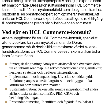
konsultbolag tillför ett utifrånperspektiv och djup expertis inom
ett smalt område. Dessa konsulttjänster inom HCL Commerce
kan omfatta allt från en systemarkitekt som designar er framtida
plattform till en prestandaexpert som optimerar svarstider. Att
anlita en HCL Commerce-expert på detta sätt ger direkt tillgång
till spetskompetens precis när ni behöver den som mest.
Vad gör en HCL Commerce-konsult?
Arbetsuppgifterna för en HCL Commerce-konsult, specialist
eller utvecklare kan vara mycket varierande. Deras
gemensamma mål är dock alltid att maximera värdet av er e-
handelsplattform. En HCL Commerce resurskonsult kan bidra
inom flera områden:
Strategisk rådgivning: Analysera affärsmål och översätta dem
till en teknisk roadmap. Ge rekommendationer kring arkitektur,
headless-strategier och tredjepartsintegrationer.
Implementation och anpassning: Utveckla skräddarsydda
funktioner, anpassa användargränssnitt och bygga unika
kundresor som stärker varumärket.
Systemintegration: Säkerställa sömlös integration med andra
affärskritiska system som ERP, PIM, CRM och
betalningslösningar.
Prestandaoptimering: Identifiera och åtgärda flaskhalsar i