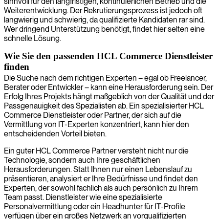
sinnvoll für den langfristigen, kontinuierlichen Betrieb und die
Weiterentwicklung. Der Rekrutierungsprozess ist jedoch oft
langwierig und schwierig, da qualifizierte Kandidaten rar sind.
Wer dringend Unterstützung benötigt, findet hier selten eine
schnelle Lösung.
Wie Sie den passenden HCL Commerce Dienstleister
finden
Die Suche nach dem richtigen Experten – egal ob Freelancer,
Berater oder Entwickler – kann eine Herausforderung sein. Der
Erfolg Ihres Projekts hängt maßgeblich von der Qualität und der
Passgenauigkeit des Spezialisten ab. Ein spezialisierter HCL
Commerce Dienstleister oder Partner, der sich auf die
Vermittlung von IT-Experten konzentriert, kann hier den
entscheidenden Vorteil bieten.
Ein guter HCL Commerce Partner versteht nicht nur die
Technologie, sondern auch Ihre geschäftlichen
Herausforderungen. Statt Ihnen nur einen Lebenslauf zu
präsentieren, analysiert er Ihre Bedürfnisse und findet den
Experten, der sowohl fachlich als auch persönlich zu Ihrem
Team passt. Dienstleister wie eine spezialisierte
Personalvermittlung oder ein Headhunter für IT-Profile
verfügen über ein großes Netzwerk an vorqualifizierten