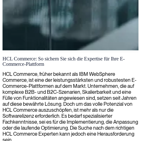
HCL Commerce E-Commerce-Lösungen
HCL Commerce: So sichern Sie sich die Expertise für Ihre E-
Commerce-Plattform
Wir liefern spezialisiertes HCL Commerce Know-how, um Ihre E-
Commerce-Lösungen zu optimieren, nahtlose Kundenerlebnisse zu
HCL Commerce, früher bekannt als IBM WebSphere
gewährleisten und Ihr Geschäftswachstum zu maximieren.
Commerce, ist eine der leistungsstärksten und robustesten E-
Commerce-Plattformen auf dem Markt. Unternehmen, die auf
komplexe B2B- und B2C-Szenarien, Skalierbarkeit und eine
Fülle von Funktionalitäten angewiesen sind, setzen seit Jahren
auf diese bewährte Lösung. Doch um das volle Potenzial von
HCL Commerce auszuschöpfen, ist mehr als nur die
Softwarelizenz erforderlich. Es bedarf spezialisierter
Fachkenntnisse, sei es für die Implementierung, die Anpassung
oder die laufende Optimierung. Die Suche nach dem richtigen
HCL Commerce Experten kann jedoch eine Herausforderung
sein.