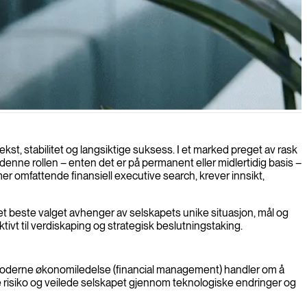
sering av sentrale finansielle prosesser.
ekst, stabilitet og langsiktige suksess. I et marked preget av rask
denne rollen – enten det er på permanent eller midlertidig basis –
mer omfattende finansiell executive search, krever innsikt,
 det beste valget avhenger av selskapets unike situasjon, mål og
ivt til verdiskaping og strategisk beslutningstaking.
sk. Moderne økonomiledelse (financial management) handler om å
ere risiko og veilede selskapet gjennom teknologiske endringer og