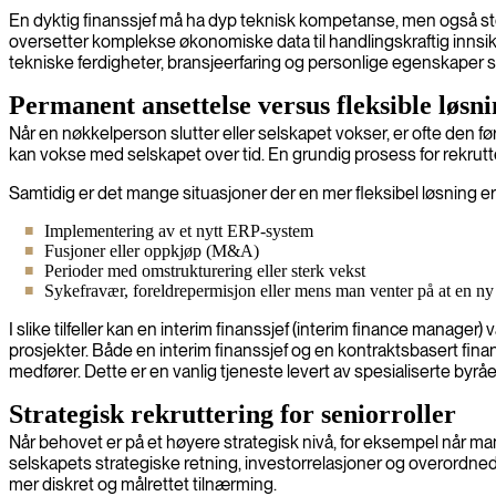
En dyktig finanssjef må ha dyp teknisk kompetanse, men også st
oversetter komplekse økonomiske data til handlingskraftig innsikt
tekniske ferdigheter, bransjeerfaring og personlige egenskaper s
Permanent ansettelse versus fleksible løsn
Når en nøkkelperson slutter eller selskapet vokser, er ofte den fø
kan vokse med selskapet over tid. En grundig prosess for rekrutter
Samtidig er det mange situasjoner der en mer fleksibel løsning er
Implementering av et nytt ERP-system
Fusjoner eller oppkjøp (M&A)
Perioder med omstrukturering eller sterk vekst
Sykefravær, foreldrepermisjon eller mens man venter på at en ny f
I slike tilfeller kan en interim finanssjef (interim finance manager
prosjekter. Både en interim finanssjef og en kontraktsbasert fina
medfører. Dette er en vanlig tjeneste levert av spesialiserte byrå
Strategisk rekruttering for seniorroller
Når behovet er på et høyere strategisk nivå, for eksempel når man s
selskapets strategiske retning, investorrelasjoner og overordne
mer diskret og målrettet tilnærming.