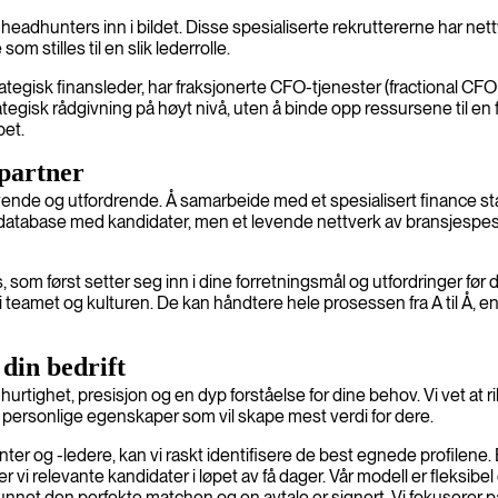
eadhunters inn i bildet. Disse spesialiserte rekruttererne har net
m stilles til en slik lederrolle.
trategisk finansleder, har fraksjonerte CFO-tjenester (fractional CFO
trategisk rådgivning på høyt nivå, uten å binde opp ressursene til en 
pet.
spartner
evende og utfordrende. Å samarbeide med et spesialisert finance st
 database med kandidater, men et levende nettverk av bransjespesia
som først setter seg inn i dine forretningsmål og utfordringer før
 teamet og kulturen. De kan håndtere hele prosessen fra A til Å, en
 din bedrift
tighet, presisjon og en dyp forståelse for dine behov. Vi vet at rikti
 personlige egenskaper som vil skape mest verdi for dere.
 og -ledere, kan vi raskt identifisere de best egnede profilene. Ente
rer vi relevante kandidater i løpet av få dager. Vår modell er fleksi
 funnet den perfekte matchen og en avtale er signert. Vi fokuserer p