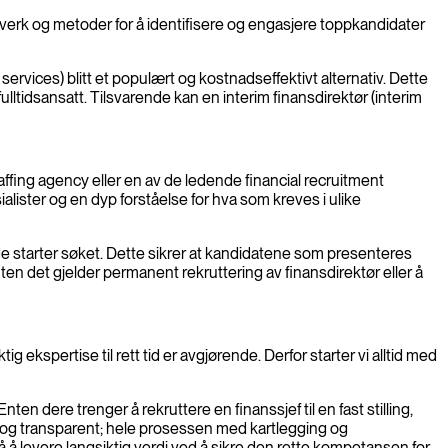
tverk og metoder for å identifisere og engasjere toppkandidater
 services) blitt et populært og kostnadseffektivt alternativ. Dette
fulltidsansatt. Tilsvarende kan en interim finansdirektør (interim
affing agency eller en av de ledende financial recruitment
lister og en dyp forståelse for hva som kreves i ulike
 de starter søket. Dette sikrer at kandidatene som presenteres
ten det gjelder permanent rekruttering av finansdirektør eller å
g ekspertise til rett tid er avgjørende. Derfor starter vi alltid med
n dere trenger å rekruttere en finanssjef til en fast stilling,
bel og transparent; hele prosessen med kartlegging og
å å levere langsiktig verdi ved å sikre den rette kompetansen for