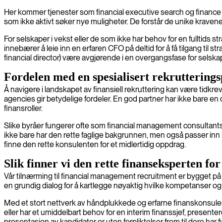
Her kommer tjenester som financial executive search og finance h
som ikke aktivt søker nye muligheter. De forstår de unike kravene so
For selskaper i vekst eller de som ikke har behov for en fulltids s
innebærer å leie inn en erfaren CFO på deltid for å få tilgang til s
financial director) være avgjørende i en overgangsfase for selska
Fordelen med en spesialisert rekruttering
Å navigere i landskapet av finansiell rekruttering kan være tidkr
agencies gir betydelige fordeler. En god partner har ikke bare en
finansroller.
Slike byråer fungerer ofte som financial management consultants, 
ikke bare har den rette faglige bakgrunnen, men også passer inn i
finne den rette konsulenten for et midlertidig oppdrag.
Slik finner vi den rette finanseksperten for
Vår tilnærming til financial management recruitment er bygget på hur
en grundig dialog for å kartlegge nøyaktig hvilke kompetanser og
Med et stort nettverk av håndplukkede og erfarne finanskonsulenter
eller har et umiddelbart behov for en interim finanssjef, presente
presentasjon av kandidater er uten forpliktelser frem til dere har