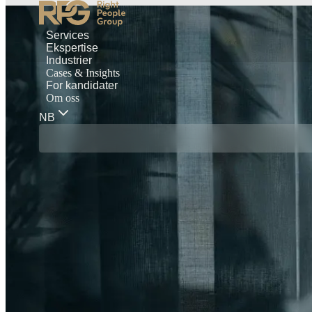
Services
Ekspertise
Industrier
Cases & Insights
For kandidater
Om oss
NB