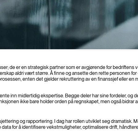
onomiske ytelse gjennom strategisk planlegging, budsjettering og optimali
user; de er en strategisk partner som er avgjørende for bedriftens v
rskap aldri vært større. Å finne og ansette den rette personen for 
rosessen, enten det gjelder rekruttering av en finanssjef eller en 
hente inn midlertidig ekspertise. Begge deler har sine fordeler, og
nksjonen ikke bare holder orden på regnskapet, men også bidrar akt
dsjettering og rapportering. I dag har rollen utviklet seg dramati
data for å identifisere vekstmuligheter, optimalisere drift, håndt