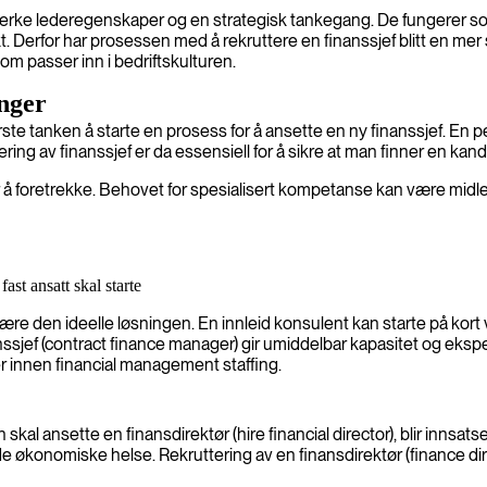
erke lederegenskaper og en strategisk tankegang. De fungerer so
. Derfor har prosessen med å rekruttere en finanssjef blitt en mer
om passer inn i bedriftskulturen.
inger
rste tanken å starte en prosess for å ansette en ny finanssjef. En 
ing av finanssjef er da essensiell for å sikre at man finner en kand
 å foretrekke. Behovet for spesialisert kompetanse kan være midler
ast ansatt skal starte
) være den ideelle løsningen. En innleid konsulent kan starte på kort
nssjef (contract finance manager) gir umiddelbar kapasitet og ekspe
er innen financial management staffing.
kal ansette en finansdirektør (hire financial director), blir innsats
de økonomiske helse. Rekruttering av en finansdirektør (finance d