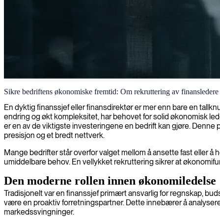
Økonomistyring
Sikre bedriftens økonomiske fremtid: Om rekruttering av finansledere
Vi tilbyr erfarne fagfolk innen økonomisk styring som vil løfte din øk
En dyktig finanssjef eller finansdirektør er mer enn bare en tallkn
endring og økt kompleksitet, har behovet for solid økonomisk lede
er en av de viktigste investeringene en bedrift kan gjøre. Denne p
presisjon og et bredt nettverk.
Mange bedrifter står overfor valget mellom å ansette fast eller å 
umiddelbare behov. En vellykket rekruttering sikrer at økonomifu
Den moderne rollen innen økonomiledelse
Tradisjonelt var en finanssjef primært ansvarlig for regnskap, bu
være en proaktiv forretningspartner. Dette innebærer å analysere 
markedssvingninger.