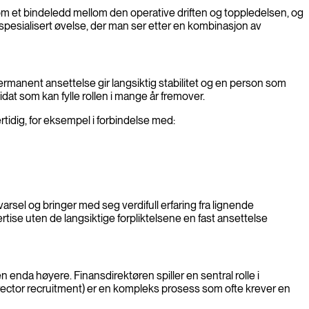
m et bindeledd mellom den operative driften og toppledelsen, og
 spesialisert øvelse, der man ser etter en kombinasjon av
permanent ansettelse gir langsiktig stabilitet og en person som
idat som kan fylle rollen i mange år fremover.
tidig, for eksempel i forbindelse med:
 varsel og bringer med seg verdifull erfaring fra lignende
rtise uten de langsiktige forpliktelsene en fast ansettelse
en enda høyere. Finansdirektøren spiller en sentral rolle i
irector recruitment) er en kompleks prosess som ofte krever en