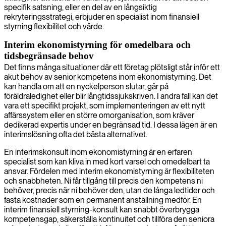
specifik satsning, eller en del av en långsiktig
rekryteringsstrategi, erbjuder en specialist inom finansiell
styrning flexibilitet och värde.
Interim ekonomistyrning för omedelbara och
tidsbegränsade behov
Det finns många situationer där ett företag plötsligt står inför ett
akut behov av senior kompetens inom ekonomistyrning. Det
kan handla om att en nyckelperson slutar, går på
föräldraledighet eller blir långtidssjukskriven. I andra fall kan det
vara ett specifikt projekt, som implementeringen av ett nytt
affärssystem eller en större omorganisation, som kräver
dedikerad expertis under en begränsad tid. I dessa lägen är en
interimslösning ofta det bästa alternativet.
En interimskonsult inom ekonomistyrning är en erfaren
specialist som kan kliva in med kort varsel och omedelbart ta
ansvar. Fördelen med interim ekonomistyrning är flexibiliteten
och snabbheten. Ni får tillgång till precis den kompetens ni
behöver, precis när ni behöver den, utan de långa ledtider och
fasta kostnader som en permanent anställning medför. En
interim finansiell styrning-konsult kan snabbt överbrygga
kompetensgap, säkerställa kontinuitet och tillföra den seniora