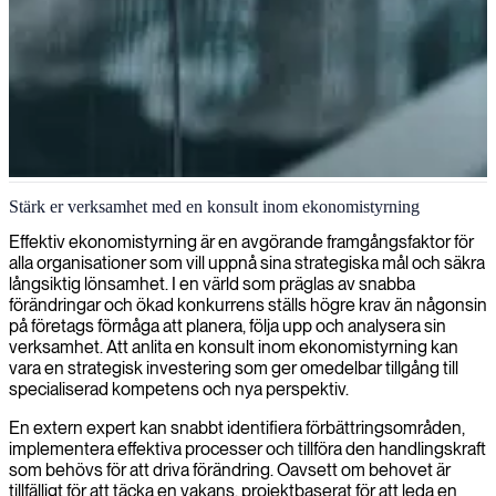
Ekonomistyrning
Stärk er verksamhet med en konsult inom ekonomistyrning
Vi erbjuder erfarna ekonomistyrningsexperter som kommer att
Effektiv ekonomistyrning är en avgörande framgångsfaktor för
förbättra din ekonomiska prestation genom strategisk planering,
alla organisationer som vill uppnå sina strategiska mål och säkra
budgetering och optimering av centrala ekonomiska processer.
långsiktig lönsamhet. I en värld som präglas av snabba
förändringar och ökad konkurrens ställs högre krav än någonsin
på företags förmåga att planera, följa upp och analysera sin
verksamhet. Att anlita en konsult inom ekonomistyrning kan
vara en strategisk investering som ger omedelbar tillgång till
specialiserad kompetens och nya perspektiv.
En extern expert kan snabbt identifiera förbättringsområden,
implementera effektiva processer och tillföra den handlingskraft
som behövs för att driva förändring. Oavsett om behovet är
tillfälligt för att täcka en vakans, projektbaserat för att leda en