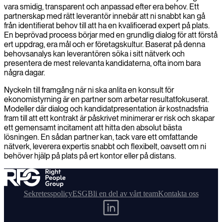
vara smidig, transparent och anpassad efter era behov. Ett
partnerskap med rätt leverantör innebär att ni snabbt kan gå
från identifierat behov till att ha en kvalificerad expert på plats.
En beprövad process börjar med en grundlig dialog för att förstå
ert uppdrag, era mål och er företagskultur. Baserat på denna
behovsanalys kan leverantören söka i sitt nätverk och
presentera de mest relevanta kandidaterna, ofta inom bara
några dagar.
Nyckeln till framgång när ni ska anlita en konsult för
ekonomistyrning är en partner som arbetar resultatfokuserat.
Modeller där dialog och kandidatpresentation är kostnadsfria
fram till att ett kontrakt är påskrivet minimerar er risk och skapar
ett gemensamt incitament att hitta den absolut bästa
lösningen. En sådan partner kan, tack vare ett omfattande
nätverk, leverera expertis snabbt och flexibelt, oavsett om ni
behöver hjälp på plats på ert kontor eller på distans.
Sekretesspolicy
ESG
Bli en del av vårt team
Kontakta oss