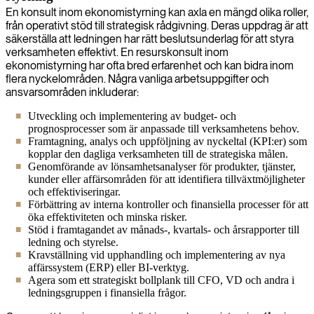
En konsult inom ekonomistyrning kan axla en mängd olika roller,
från operativt stöd till strategisk rådgivning. Deras uppdrag är att
säkerställa att ledningen har rätt beslutsunderlag för att styra
verksamheten effektivt. En resurskonsult inom
ekonomistyrning har ofta bred erfarenhet och kan bidra inom
flera nyckelområden. Några vanliga arbetsuppgifter och
ansvarsområden inkluderar:
Utveckling och implementering av budget- och
prognosprocesser som är anpassade till verksamhetens behov.
Framtagning, analys och uppföljning av nyckeltal (KPI:er) som
kopplar den dagliga verksamheten till de strategiska målen.
Genomförande av lönsamhetsanalyser för produkter, tjänster,
kunder eller affärsområden för att identifiera tillväxtmöjligheter
och effektiviseringar.
Förbättring av interna kontroller och finansiella processer för att
öka effektiviteten och minska risker.
Stöd i framtagandet av månads-, kvartals- och årsrapporter till
ledning och styrelse.
Kravställning vid upphandling och implementering av nya
affärssystem (ERP) eller BI-verktyg.
Agera som ett strategiskt bollplank till CFO, VD och andra i
ledningsgruppen i finansiella frågor.