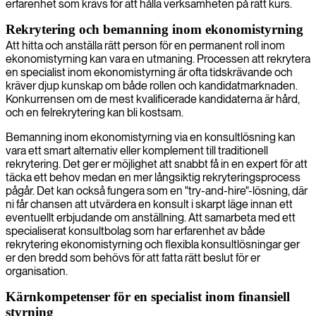
erfarenhet som krävs för att hålla verksamheten på rätt kurs.
Rekrytering och bemanning inom ekonomistyrning
Att hitta och anställa rätt person för en permanent roll inom
ekonomistyrning kan vara en utmaning. Processen att rekrytera
en specialist inom ekonomistyrning är ofta tidskrävande och
kräver djup kunskap om både rollen och kandidatmarknaden.
Konkurrensen om de mest kvalificerade kandidaterna är hård,
och en felrekrytering kan bli kostsam.
Bemanning inom ekonomistyrning via en konsultlösning kan
vara ett smart alternativ eller komplement till traditionell
rekrytering. Det ger er möjlighet att snabbt få in en expert för att
täcka ett behov medan en mer långsiktig rekryteringsprocess
pågår. Det kan också fungera som en "try-and-hire"-lösning, där
ni får chansen att utvärdera en konsult i skarpt läge innan ett
eventuellt erbjudande om anställning. Att samarbeta med ett
specialiserat konsultbolag som har erfarenhet av både
rekrytering ekonomistyrning och flexibla konsultlösningar ger
er den bredd som behövs för att fatta rätt beslut för er
organisation.
Kärnkompetenser för en specialist inom finansiell
styrning