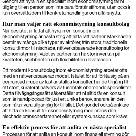
Genom att hyra in en specialist inom ekonomistyrning får ni
tillgång till en person som inte bara förstår siffrorna, utan också
kan översätta dem till konkreta handlingar och affärsnytta.
Hur man väljer rätt ekonomistyrning konsultbolag
När beslutet är fattat att hyra in en konsult inom
ekonomistyrning är nästa steg att hitta rätt partner. Marknaden
består av många olika typer av aktörer, från stora, traditionella
konsultfirmor till nischade, nätverksbaserade konsultbolag för
ekonomistyrning. Valet av partner kan ha stor inverkan på
kvaliteten, snabbheten och flexibiliteten i leveransen.
Ett modernt konsultbolag inom ekonomistyrning arbetar ofta
med en nätverksbaserad modell. Istället för att förlita sig på en
begränsad grupp av fast anställda konsulter, har de tillgång till
ett stort, kuraterat nätverk av tusentals oberoende specialister.
Detta tillvägagångssätt säkerställer att ni alltid får en konsult
som är handplockad för just ert unika behov, snarare än den
som råkar vara tillgänglig för tillfället. Det gör det också enklare
att hitta en konsult för ekonomistyrning med precis den
nischade branscherfarenhet eller systemkunskap som krävs.
En effektiv process för att anlita er nästa specialist
Processen för att anlita en konsult inom finansiell styrning bör