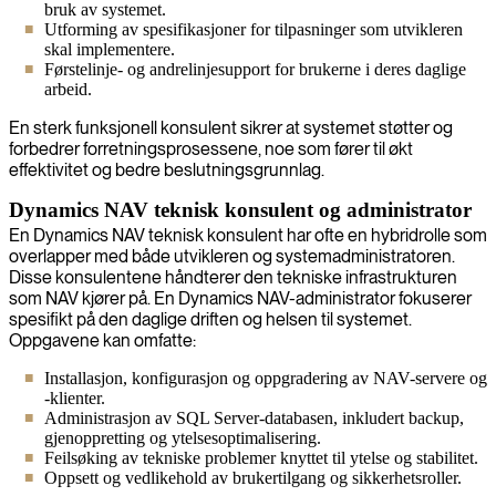
bruk av systemet.
Utforming av spesifikasjoner for tilpasninger som utvikleren
skal implementere.
Førstelinje- og andrelinjesupport for brukerne i deres daglige
arbeid.
En sterk funksjonell konsulent sikrer at systemet støtter og
forbedrer forretningsprosessene, noe som fører til økt
effektivitet og bedre beslutningsgrunnlag.
Dynamics NAV teknisk konsulent og administrator
En Dynamics NAV teknisk konsulent har ofte en hybridrolle som
overlapper med både utvikleren og systemadministratoren.
Disse konsulentene håndterer den tekniske infrastrukturen
som NAV kjører på. En Dynamics NAV-administrator fokuserer
spesifikt på den daglige driften og helsen til systemet.
Oppgavene kan omfatte:
Installasjon, konfigurasjon og oppgradering av NAV-servere og
-klienter.
Administrasjon av SQL Server-databasen, inkludert backup,
gjenoppretting og ytelsesoptimalisering.
Feilsøking av tekniske problemer knyttet til ytelse og stabilitet.
Oppsett og vedlikehold av brukertilgang og sikkerhetsroller.