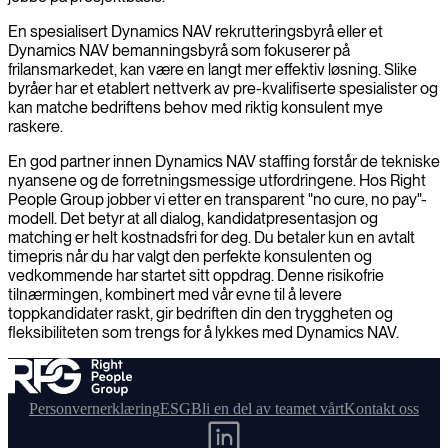
En spesialisert Dynamics NAV rekrutteringsbyrå eller et
Dynamics NAV bemanningsbyrå som fokuserer på
frilansmarkedet, kan være en langt mer effektiv løsning. Slike
byråer har et etablert nettverk av pre-kvalifiserte spesialister og
kan matche bedriftens behov med riktig konsulent mye
raskere.
En god partner innen Dynamics NAV staffing forstår de tekniske
nyansene og de forretningsmessige utfordringene. Hos Right
People Group jobber vi etter en transparent "no cure, no pay"-
modell. Det betyr at all dialog, kandidatpresentasjon og
matching er helt kostnadsfri for deg. Du betaler kun en avtalt
timepris når du har valgt den perfekte konsulenten og
vedkommende har startet sitt oppdrag. Denne risikofrie
tilnærmingen, kombinert med vår evne til å levere
toppkandidater raskt, gir bedriften din den tryggheten og
fleksibiliteten som trengs for å lykkes med Dynamics NAV.
Personvernerklæring
ESG
Bli en del av teamet vårt
Kontakt oss