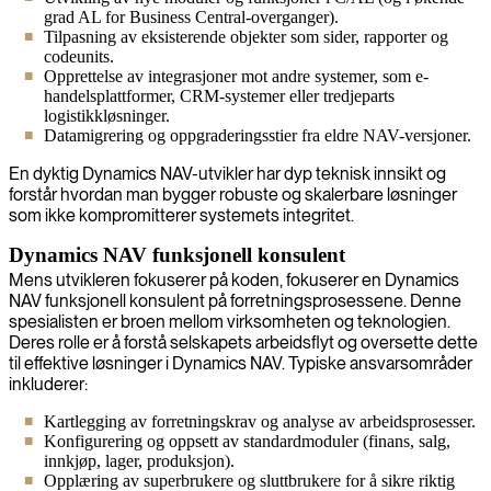
grad AL for Business Central-overganger).
Tilpasning av eksisterende objekter som sider, rapporter og
codeunits.
Opprettelse av integrasjoner mot andre systemer, som e-
handelsplattformer, CRM-systemer eller tredjeparts
logistikkløsninger.
Datamigrering og oppgraderingsstier fra eldre NAV-versjoner.
En dyktig Dynamics NAV-utvikler har dyp teknisk innsikt og
forstår hvordan man bygger robuste og skalerbare løsninger
som ikke kompromitterer systemets integritet.
Dynamics NAV funksjonell konsulent
Mens utvikleren fokuserer på koden, fokuserer en Dynamics
NAV funksjonell konsulent på forretningsprosessene. Denne
spesialisten er broen mellom virksomheten og teknologien.
Deres rolle er å forstå selskapets arbeidsflyt og oversette dette
til effektive løsninger i Dynamics NAV. Typiske ansvarsområder
inkluderer:
Kartlegging av forretningskrav og analyse av arbeidsprosesser.
Konfigurering og oppsett av standardmoduler (finans, salg,
innkjøp, lager, produksjon).
Opplæring av superbrukere og sluttbrukere for å sikre riktig