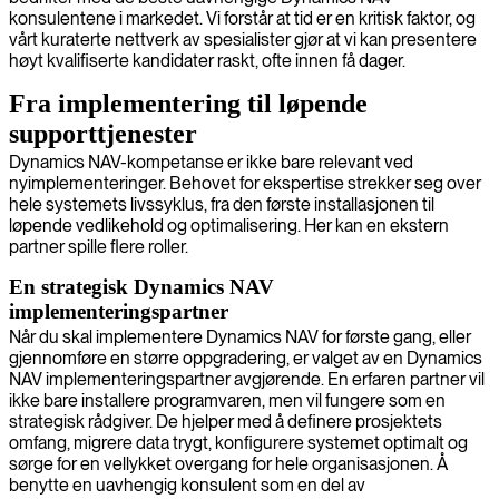
konsulentene i markedet. Vi forstår at tid er en kritisk faktor, og
vårt kuraterte nettverk av spesialister gjør at vi kan presentere
høyt kvalifiserte kandidater raskt, ofte innen få dager.
Fra implementering til løpende
supporttjenester
Dynamics NAV-kompetanse er ikke bare relevant ved
nyimplementeringer. Behovet for ekspertise strekker seg over
hele systemets livssyklus, fra den første installasjonen til
løpende vedlikehold og optimalisering. Her kan en ekstern
partner spille flere roller.
En strategisk Dynamics NAV
implementeringspartner
Når du skal implementere Dynamics NAV for første gang, eller
gjennomføre en større oppgradering, er valget av en Dynamics
NAV implementeringspartner avgjørende. En erfaren partner vil
ikke bare installere programvaren, men vil fungere som en
strategisk rådgiver. De hjelper med å definere prosjektets
omfang, migrere data trygt, konfigurere systemet optimalt og
sørge for en vellykket overgang for hele organisasjonen. Å
benytte en uavhengig konsulent som en del av