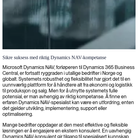
Dynamics NAV-arkitektur og implementering
Sikre suksess med riktig Dynamics NAV-kompetanse
Vi tilbyr dyktige Dynamics NAV-arkitekter som kan designe og
Microsoft Dynamics NAV, forløperen til Dynamics 365 Business
implementere skreddersydde løsninger for å forbedre dine
Central, er fortsatt ryggraden i utallige bedrifter i Norge og
forretningsprosesser og systemytelse.
globalt. Systemets robusthet og fleksibilitet har gjort det til en
uunnværlig plattform for å håndtere alt fra økonomi og logistikk
til produksjon og salg. Men for å utnytte systemets fulle
potensial, er man avhengig av riktig kompetanse. Å finne en
erfaren Dynamics NAV-spesialist kan være en utfordring, enten
det gjelder utvikling, implementering, support eller
optimalisering.
Mange bedrifter oppdager at den mest effektive og fleksible
løsningen er å engasjere en ekstern konsulent. En uavhengig
Dynamics NAV-konsulent gir tilgang til spesialisert kunnskap