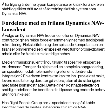
Å ha tilgang til denne typen kompetanse er kritisk for å sikre en
stabil og sikker drift av et så forretningskritisk system som
Dynamics NAV.
Fordelene med en frilans Dynamics NAV-
konsulent
Å velge en Dynamics NAV freelancer eller en Dynamics NAV
contractor gir en rekke fordeler sammenlignet med tradisjonell
rekruttering. Fleksibiliteten og den spissede kompetansen en
frilanser bringer med seg, er spesielt verdifull for prosjektbasert
arbeid eller for å dekke midlertidige behov.
Med en frilanskonsulent får du tilgang til spesifikk ekspertise
on-demand. Trenger du hjelp med en kompleks oppgradering,
en spesifikk modulimplementering eller en utfordrende
integrasjon? En erfaren kontraktør kan tre inn i prosjektet raskt,
levere resultater og deretter gå videre, uten at du sitter igjen
med faste lønnskostnader. Dette gir en kostnadseffektiv og
smidig modell som lar bedriften din tilpasse seg endrede behov
uten forsinkelser.
Hos Right People Group har vi spesialisert oss på å koble
bedrifter med de beste uavhengige Dynamics NAV-