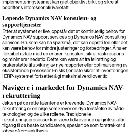
implementeringsteamet kan gi et objektivt blikk og sikre at
bedriftens interesser blir ivaretatt.
Løpende Dynamics NAV konsulent- og
supporttjenester
Etter at systemet er live, oppstår det et kontinuerlig behov for
Dynamics NAV support services og Dynamics NAV consulting
services. Brukere kan ha spørsmål, det kan oppstå feil, eller det
kan være behov for mindre justeringer og forbedringer. Å ha en
fleksibel avtale med en erfaren konsulent sikrer rask respons
og minimerer nedetid. Dette kan være alt fra feilretting og
brukerstøtte til utvikling av nye rapporter eller optimalisering av
eksisterende prosesser. En slik tjeneste sikrer at investeringen
i ERP-systemet fortsetter å gi maksimal verdi over tid.
Navigere i markedet for Dynamics NAV-
rekruttering
Jakten på de rette talentene er krevende. Dynamics NAV-
rekruttering er en nisje som krever en dyp forståelse av både
teknologien og de ulike rollene. Tradisjonelle
rekrutteringsprosesser kan være tidkrevende og gir ikke alltid
tilgang til de beste kandidatene, spesielt de som foretrekker å
jobbe på prosjektbasis.