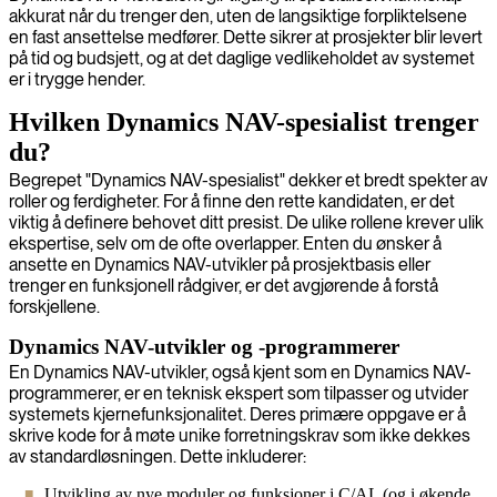
akkurat når du trenger den, uten de langsiktige forpliktelsene
en fast ansettelse medfører. Dette sikrer at prosjekter blir levert
på tid og budsjett, og at det daglige vedlikeholdet av systemet
er i trygge hender.
Hvilken Dynamics NAV-spesialist trenger
du?
Begrepet "Dynamics NAV-spesialist" dekker et bredt spekter av
roller og ferdigheter. For å finne den rette kandidaten, er det
viktig å definere behovet ditt presist. De ulike rollene krever ulik
ekspertise, selv om de ofte overlapper. Enten du ønsker å
ansette en Dynamics NAV-utvikler på prosjektbasis eller
trenger en funksjonell rådgiver, er det avgjørende å forstå
forskjellene.
Dynamics NAV-utvikler og -programmerer
En Dynamics NAV-utvikler, også kjent som en Dynamics NAV-
programmerer, er en teknisk ekspert som tilpasser og utvider
systemets kjernefunksjonalitet. Deres primære oppgave er å
skrive kode for å møte unike forretningskrav som ikke dekkes
av standardløsningen. Dette inkluderer:
Utvikling av nye moduler og funksjoner i C/AL (og i økende