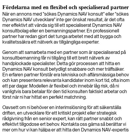
Fördelarna med en flexibel och specialiserad partner
När en annons med "sökes Dynamics NAV konsult" eller "sökes
Dynamics NAV utvecklare" inte ger önskat resultat, är det ofta
mer effektivt att vända sig till ett specialiserat Dynamics NAV
konsultbolag eller en bemanningspartner. En professionell
partner har redan gjort det tunga arbetet med att bygga och
kvalitetssäkra ett nätverk av tillgängliga experter.
Genom att samarbeta med en partner som är specialiserad på
konsultbemanning får ni tillgång till ett brett nätverk av
handplockade specialister. Detta gör processen att hitta en
Dynamics NAV konsult betydligt snabbare och mer träffsäker.
En erfaren partner förstår era tekniska och affärsmässiga behov
och kan presentera relevanta kandidater inom kort tid, ofta inom
ett par dagar. Modellen är flexibel och innebär låg risk, då ni
vanligtvis bara betalar för den tid konsulten faktiskt arbetar och
först när ni har hittat en perfekt matchning.
Oavsett om ni behöver en interimslösning för att säkerställa
driften, en utvecklare för ett kritiskt projekt eller strategisk
rådgivning från en senior expert, kan rätt partner snabbt och
effektivt tillgodose ert behov. Kontakta oss gärna så berättar vi
mer om hur vi kan hjälpa er att hitta den Dynamics NAV-expertis