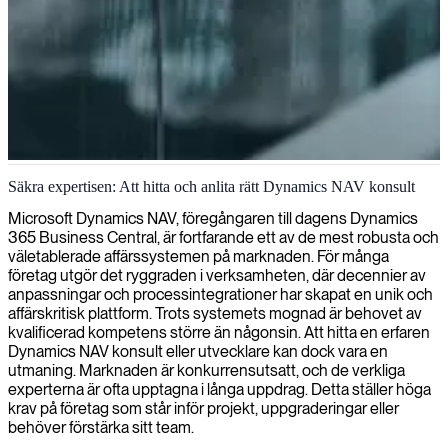
Dynamics NAV-arkitektur och implementation
Säkra expertisen: Att hitta och anlita rätt Dynamics NAV konsult
Vi erbjuder skickliga Dynamics NAV-arkitekter som kan designa
Microsoft Dynamics NAV, föregångaren till dagens Dynamics
och implementera skräddarsydda lösningar för att förbättra era
365 Business Central, är fortfarande ett av de mest robusta och
affärsprocesser och systemprestanda.
väletablerade affärssystemen på marknaden. För många
företag utgör det ryggraden i verksamheten, där decennier av
anpassningar och processintegrationer har skapat en unik och
affärskritisk plattform. Trots systemets mognad är behovet av
kvalificerad kompetens större än någonsin. Att hitta en erfaren
Dynamics NAV konsult eller utvecklare kan dock vara en
utmaning. Marknaden är konkurrensutsatt, och de verkliga
experterna är ofta upptagna i långa uppdrag. Detta ställer höga
krav på företag som står inför projekt, uppgraderingar eller
behöver förstärka sitt team.