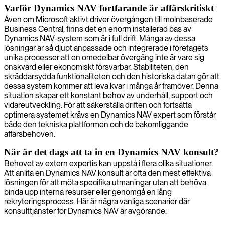
Varför Dynamics NAV fortfarande är affärskritiskt
Även om Microsoft aktivt driver övergången till molnbaserade
Business Central, finns det en enorm installerad bas av
Dynamics NAV-system som är i full drift. Många av dessa
lösningar är så djupt anpassade och integrerade i företagets
unika processer att en omedelbar övergång inte är vare sig
önskvärd eller ekonomiskt försvarbar. Stabiliteten, den
skräddarsydda funktionaliteten och den historiska datan gör att
dessa system kommer att leva kvar i många år framöver. Denna
situation skapar ett konstant behov av underhåll, support och
vidareutveckling. För att säkerställa driften och fortsätta
optimera systemet krävs en Dynamics NAV expert som förstår
både den tekniska plattformen och de bakomliggande
affärsbehoven.
När är det dags att ta in en Dynamics NAV konsult?
Behovet av extern expertis kan uppstå i flera olika situationer.
Att anlita en Dynamics NAV konsult är ofta den mest effektiva
lösningen för att möta specifika utmaningar utan att behöva
binda upp interna resurser eller genomgå en lång
rekryteringsprocess. Här är några vanliga scenarier där
konsulttjänster för Dynamics NAV är avgörande: