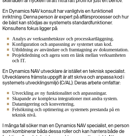
skillnaden är nyckeln till att hitta rätt profil för just ert behov.
En Dynamics NAV konsult har vanligtvis en funktionell
inriktning. Denna person är expert på affärsprocesser och hur
de bäst kan stödjas av systemets standardfunktioner.
Konsultens fokus ligger på:
Analys av verksamhetskrav och processkartläggning.
Konfiguration och anpassning av systemet utan kod.
Utbildning av användare och framtagning av dokumentation.
Projektledning och agera som en länk mellan verksamheten
och IT.
En Dynamics NAV utvecklare är istället en teknisk specialist.
Utvecklarens främsta uppgift är att skriva och anpassa kod i
systemets utvecklingsmiljö (C/AL). Deras arbete omfattar:
Utveckling av ny funktionalitet och anpassningar.
Skapande av komplexa integrationer mot andra system.
Datamigrering och konvertering.
Felsökning och optimering av systemets prestanda på en
teknisk nivå.
I många fall söker man en Dynamics NAV specialist, en person
som kombinerar båda dessa roller och kan hantera både de