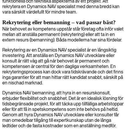
funktionella och tekniska aspekterna av ett projekt. Att
rekrytera en Dynamics NAV specialist med denna bredd kan
vara särskilt värdefullt för mindre team.
Rekrytering eller bemanning – vad passar bäst?
När behovet av kompetens uppstår står företag ofta inför valet
mellan att anställa permanent (rekrytering) eller att ta in en
extern resurs (bemanning). Båda modellerna har sina fördelar.
Rekrytering av en Dynamics NAV specialist är en långsiktig
investering. Att anställa en Dynamics NAV utvecklare eller
konsult är rätt väg att gå när behovet är permanent och
kompetensen är central för den dagliga verksamheten. En
rekryteringsprocess kan dock vara tidskrävande och det finns
inga garantier för att man hittar rätt kandidat snabbt, särskilt på
en nischad marknad.
Dynamics NAV bemanning, att hyra in en resurskonsult,
erbjuder flexibilitet och snabbhet. Det är en idealisk lösning för
tidsbegränsade projekt, för att täcka upp tillfälliga arbetstoppar
eller för att få in spetskompetens som inte behövs på heltid.
Genom att hyra Dynamics NAV utvecklare eller konsulter får
man omedelbar tillgång till expertkunskap utan de långa
ledtider och de fasta kostnader som en anställning medför.