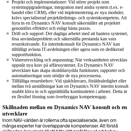
Projekt och implementationer: Vid större projekt som
systemuppgraderingar, integration med andra system (t.ex. e-
handel eller CRM), eller vid implementering av nya moduler,
krävs specialiserad projektlednings- och systemkompetens. Att
hyra in en Dynamics NAV konsult säkerställer att projektet
genomförs effektivt och enligt bästa praxis.
Drift och support: Det dagliga arbetet med att hantera systemet,
lösa användarproblem och säkerställa prestanda kan vara
resurskrävande. En interimkonsult för Dynamics NAV kan
tillfälligt avlasta IT-avdelningen eller agera som en dedikerad
supportfunktion.
Vidareutveckling och anpassning: När verksamheten utvecklas
uppstår nya krav på affärssystemet. En Dynamics NAV
utvecklare kan skapa skräddarsydda funktioner, rapporter och
automatiseringar som stödjer de nya processerna.
Tillfälliga resursbehov: Vid sjukfrånvaro, föräldraledighet eller
mellan två anställningar kan en Dynamics NAV interim konsult
snabbt kliva in och upprätthålla kontinuiteten i arbetet. Detta är
en flexibel lösning som överbryggar kompetensgap.
Skillnaden mellan en Dynamics NAV konsult och en
utvecklare
Inom NAV-världen är rollerna ofta specialiserade, även om
många experter har överlappande kompetenser. Att förstå