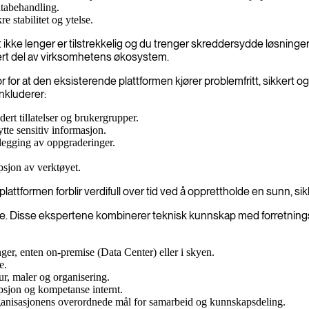
atabehandling.
e stabilitet og ytelse.
ikke lenger er tilstrekkelig og du trenger skreddersydde løsninger
grert del av virksomhetens økosystem.
r at den eksisterende plattformen kjører problemfritt, sikkert og eff
kluderer:
rt tillatelser og brukergrupper.
tte sensitiv informasjon.
legging av oppgraderinger.
psjon av verktøyet.
lattformen forblir verdifull over tid ved å opprettholde en sunn, si
le. Disse ekspertene kombinerer teknisk kunnskap med forretningsf
r, enten on-premise (Data Center) eller i skyen.
e.
ur, maler og organisering.
sjon og kompetanse internt.
ganisasjonens overordnede mål for samarbeid og kunnskapsdeling.