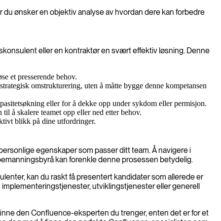
år du ønsker en objektiv analyse av hvordan dere kan forbedre
anskonsulent eller en kontraktør en svært effektiv løsning. Denne
løse et presserende behov.
en strategisk omstrukturering, uten å måtte bygge denne kompetansen
kapasitetsøkning eller for å dekke opp under sykdom eller permisjon.
 til å skalere teamet opp eller ned etter behov.
tivt blikk på dine utfordringer.
 personlige egenskaper som passer ditt team. Å navigere i
et bemanningsbyrå kan forenkle denne prosessen betydelig.
lenter, kan du raskt få presentert kandidater som allerede er
ed implementeringstjenester, utviklingstjenester eller generell
 finne den Confluence-eksperten du trenger, enten det er for et