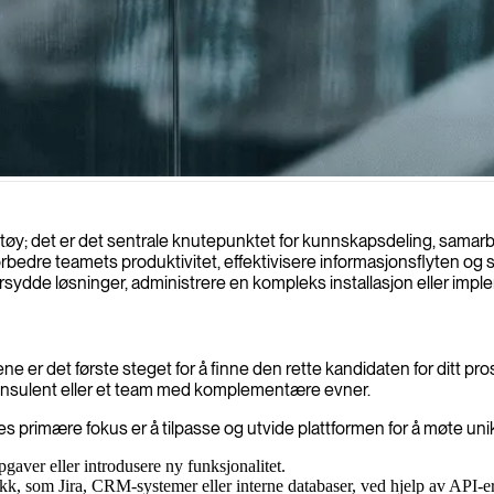
ets samarbeid, forbedre kunnskapshåndtering og frigjøre det fulle potens
øy; det er det sentrale knutepunktet for kunnskapsdeling, samarb
edre teamets produktivitet, effektivisere informasjonsflyten og sk
sydde løsninger, administrere en kompleks installasjon eller impl
lene er det første steget for å finne den rette kandidaten for ditt 
g konsulent eller et team med komplementære evner.
s primære fokus er å tilpasse og utvide plattformen for å møte un
gaver eller introdusere ny funksjonalitet.
kk, som Jira, CRM-systemer eller interne databaser, ved hjelp av API-er