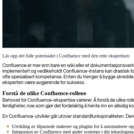
Confluence-implementering og rådgivning
Lås opp det fulle potensialet i Confluence med den rette ekspertisen
Vi tilbyr ekspertkonsultasjon innen Confluence for å effektivisere team
Confluence er mer enn bare en wiki eller et dokumentasjonsverkt
implementert og vedlikeholdt Confluence-instans kan drastisk forb
ofte spesialisert kompetanse. Enten du trenger å bygge skredder
eksperten være avgjørende for suksess.
Forstå de ulike Confluence-rollene
Behovet for Confluence-ekspertise varierer. Å forstå de ulike rol
ferdigheter, noe som gjør det fordelaktig å hente inn en allsidi
En Confluence-utvikler går utover standardfunksjonaliteten. Dere
Utvikling av tilpassede makroer og plugins for å automatisere opp
Integrasjon av Confluence med andre systemer i din teknologista