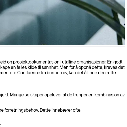
ialet i arbeidsflyten din.
eid og prosjektdokumentasjon i utallige organisasjoner. En godt
ape en felles kilde til sannhet. Men for å oppnå dette, kreves det
ementere Confluence fra bunnen av, kan det å finne den rette
prosjekt. Mange selskaper opplever at de trenger en kombinasjon av
ike forretningsbehov. Dette innebærer ofte:
.