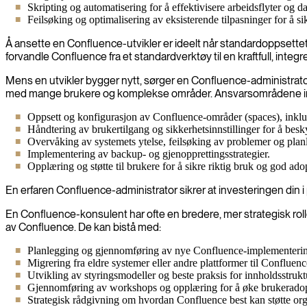
Skripting og automatisering for å effektivisere arbeidsflyter og d
Feilsøking og optimalisering av eksisterende tilpasninger for å sikr
Å ansette en Confluence-utvikler er ideelt når standardoppsettet 
forvandle Confluence fra et standardverktøy til en kraftfull, inte
Mens en utvikler bygger nytt, sørger en Confluence-administrator fo
med mange brukere og komplekse områder. Ansvarsområdene in
Oppsett og konfigurasjon av Confluence-områder (spaces), inklude
Håndtering av brukertilgang og sikkerhetsinnstillinger for å besky
Overvåking av systemets ytelse, feilsøking av problemer og plan
Implementering av backup- og gjenopprettingsstrategier.
Opplæring og støtte til brukere for å sikre riktig bruk og god ado
En erfaren Confluence-administrator sikrer at investeringen din i p
En Confluence-konsulent har ofte en bredere, mer strategisk rol
av Confluence. De kan bistå med:
Planlegging og gjennomføring av nye Confluence-implementeringe
Migrering fra eldre systemer eller andre plattformer til Confluenc
Utvikling av styringsmodeller og beste praksis for innholdsstrukt
Gjennomføring av workshops og opplæring for å øke brukeradop
Strategisk rådgivning om hvordan Confluence best kan støtte or