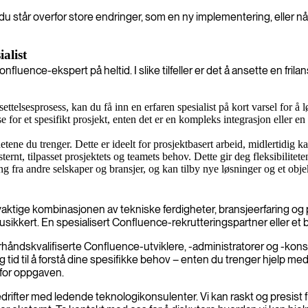
u står overfor store endringer, som en ny implementering, eller n
alist
luence-ekspert på heltid. I slike tilfeller er det å ansette en fril
ettelsesprosess, kan du få inn en erfaren spesialist på kort varsel for å 
 for et spesifikt prosjekt, enten det er en kompleks integrasjon eller 
tene du trenger. Dette er ideelt for prosjektbasert arbeid, midlertidig 
ernt, tilpasset prosjektets og teamets behov. Dette gir deg fleksibiliteten
 fra andre selskaper og bransjer, og kan tilby nye løsninger og et objek
yaktige kombinasjonen av tekniske ferdigheter, bransjeerfaring og
 usikkert. En spesialisert Confluence-rekrutteringspartner eller 
rhåndskvalifiserte Confluence-utviklere, -administratorer og -konsu
seg tid til å forstå dine spesifikke behov – enten du trenger hjelp m
 for oppgaven.
edrifter med ledende teknologikonsulenter. Vi kan raskt og presist