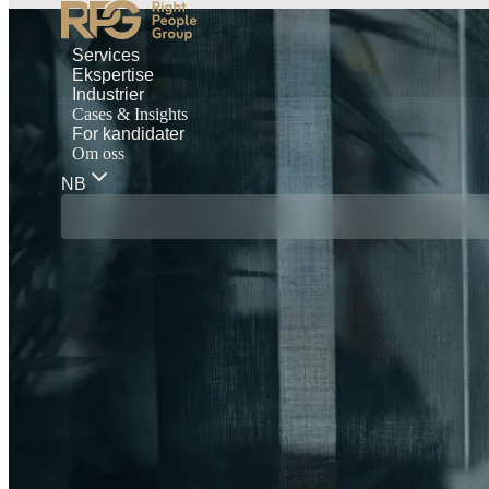
Services
Ekspertise
Industrier
Cases & Insights
For kandidater
Om oss
NB