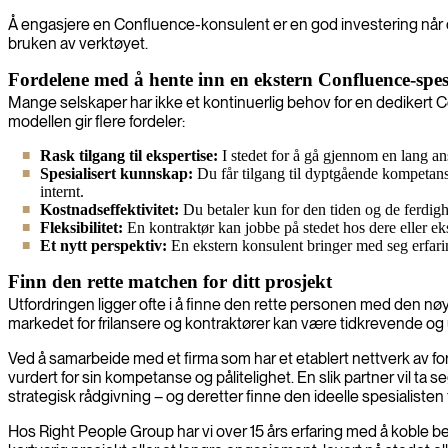
Å engasjere en Confluence-konsulent er en god investering når d
bruken av verktøyet.
Fordelene med å hente inn en ekstern Confluence-spesi
Mange selskaper har ikke et kontinuerlig behov for en dedikert Conf
modellen gir flere fordeler:
Rask tilgang til ekspertise:
I stedet for å gå gjennom en lang ans
Spesialisert kunnskap:
Du får tilgang til dyptgående kompetanse
internt.
Kostnadseffektivitet:
Du betaler kun for den tiden og de ferdighe
Fleksibilitet:
En kontraktør kan jobbe på stedet hos dere eller ekst
Et nytt perspektiv:
En ekstern konsulent bringer med seg erfaring
Finn den rette matchen for ditt prosjekt
Utfordringen ligger ofte i å finne den rette personen med den nø
markedet for frilansere og kontraktører kan være tidkrevende og
Ved å samarbeide med et firma som har et etablert nettverk av fo
vurdert for sin kompetanse og pålitelighet. En slik partner vil ta 
strategisk rådgivning – og deretter finne den ideelle spesialisten
Hos Right People Group har vi over 15 års erfaring med å koble b