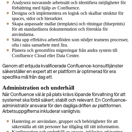
Analysera nuvarande arbetssätt och identifiera möjligheter för
förbättring med hjälp av Confluence.
Designa och implementera en logisk och skalbar struktur för
spaces, sidor och hierarkier.
Skapa anpassade mallar (templates) och ritningar (blueprints)
för att standardisera dokumentation och förenkla för
användarna.
Sätta upp effektiva arbetsflöden som stödjer teamens processer,
ofta i nära samarbete med Jira.
Planera och genomföra migreringar från andra system till
Confluence Cloud eller Data Center.
Genom att erbjuda kvalificerade Confluence-konsulttjänster
säkerställer en expert att er plattform är optimerad för era
specifika mål från dag ett.
Administration och underhåll
När Confluence väl är på plats krävs löpande förvaltning för att
systemet ska förbli säkert, stabilt och relevant. En Confluence-
administratör ansvarar för den dagliga driften av plattformen.
Arbetsuppgifterna inkluderar vanligtvis:
Hantering av användare, grupper och behörigheter för att
säkerställa att rätt personer har tillgång till rätt information.
Konfiguration och underhåll av spaces, inklusive arkivering