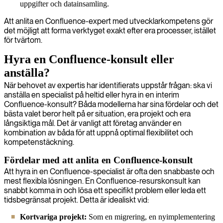
uppgifter och datainsamling.
Att anlita en Confluence-expert med utvecklarkompetens gör
det möjligt att forma verktyget exakt efter era processer, istället
för tvärtom.
Hyra en Confluence-konsult eller
anställa?
När behovet av expertis har identifierats uppstår frågan: ska vi
anställa en specialist på heltid eller hyra in en interim
Confluence-konsult? Båda modellerna har sina fördelar och det
bästa valet beror helt på er situation, era projekt och era
långsiktiga mål. Det är vanligt att företag använder en
kombination av båda för att uppnå optimal flexibilitet och
kompetenstäckning.
Fördelar med att anlita en Confluence-konsult
Att hyra in en Confluence-specialist är ofta den snabbaste och
mest flexibla lösningen. En Confluence-resurskonsult kan
snabbt komma in och lösa ett specifikt problem eller leda ett
tidsbegränsat projekt. Detta är idealiskt vid:
Kortvariga projekt:
Som en migrering, en nyimplementering