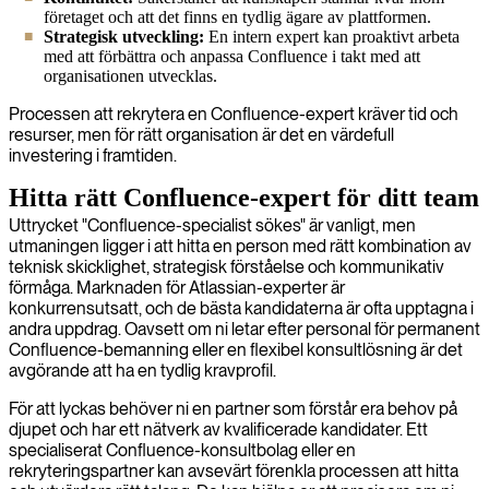
företaget och att det finns en tydlig ägare av plattformen.
Strategisk utveckling:
En intern expert kan proaktivt arbeta
med att förbättra och anpassa Confluence i takt med att
organisationen utvecklas.
Processen att rekrytera en Confluence-expert kräver tid och
resurser, men för rätt organisation är det en värdefull
investering i framtiden.
Hitta rätt Confluence-expert för ditt team
Uttrycket "Confluence-specialist sökes" är vanligt, men
utmaningen ligger i att hitta en person med rätt kombination av
teknisk skicklighet, strategisk förståelse och kommunikativ
förmåga. Marknaden för Atlassian-experter är
konkurrensutsatt, och de bästa kandidaterna är ofta upptagna i
andra uppdrag. Oavsett om ni letar efter personal för permanent
Confluence-bemanning eller en flexibel konsultlösning är det
avgörande att ha en tydlig kravprofil.
För att lyckas behöver ni en partner som förstår era behov på
djupet och har ett nätverk av kvalificerade kandidater. Ett
specialiserat Confluence-konsultbolag eller en
rekryteringspartner kan avsevärt förenkla processen att hitta