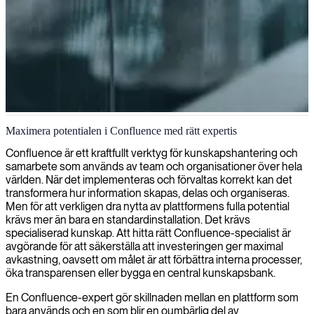
Confluence-implementering och konsulttjänster
Maximera potentialen i Confluence med rätt expertis
Vi erbjuder expert-konsulttjänster inom Confluence för att
Confluence är ett kraftfullt verktyg för kunskapshantering och
effektivisera ditt teams samarbete, förbättra kunskapshantering och
samarbete som används av team och organisationer över hela
frigöra den fulla potentialen i era arbetsflöden.
världen. När det implementeras och förvaltas korrekt kan det
transformera hur information skapas, delas och organiseras.
Men för att verkligen dra nytta av plattformens fulla potential
krävs mer än bara en standardinstallation. Det krävs
specialiserad kunskap. Att hitta rätt Confluence-specialist är
avgörande för att säkerställa att investeringen ger maximal
avkastning, oavsett om målet är att förbättra interna processer,
öka transparensen eller bygga en central kunskapsbank.
En Confluence-expert gör skillnaden mellan en plattform som
bara används och en som blir en oumbärlig del av