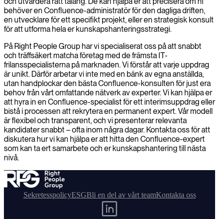
och utvärdera rätt talang. De kan hjälpa er att precisera om ni
behöver en Confluence-administratör för den dagliga driften,
en utvecklare för ett specifikt projekt, eller en strategisk konsult
för att utforma hela er kunskapshanteringsstrategi.
På Right People Group har vi specialiserat oss på att snabbt
och träffsäkert matcha företag med de främsta IT-
frilansspecialisterna på marknaden. Vi förstår att varje uppdrag
är unikt. Därför arbetar vi inte med en bänk av egna anställda,
utan handplockar den bästa Confluence-konsulten för just era
behov från vårt omfattande nätverk av experter. Vi kan hjälpa er
att hyra in en Confluence-specialist för ett interimsuppdrag eller
bistå i processen att rekrytera en permanent expert. Vår modell
är flexibel och transparent, och vi presenterar relevanta
kandidater snabbt – ofta inom några dagar. Kontakta oss för att
diskutera hur vi kan hjälpa er att hitta den Confluence-expert
som kan ta ert samarbete och er kunskapshantering till nästa
nivå.
Sekretesspolicy
ESG
Bli en del av vårt team
Kontakta oss