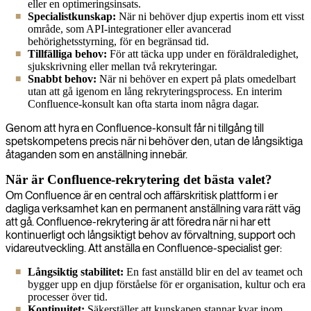
eller en optimeringsinsats.
Specialistkunskap:
När ni behöver djup expertis inom ett visst
område, som API-integrationer eller avancerad
behörighetsstyrning, för en begränsad tid.
Tillfälliga behov:
För att täcka upp under en föräldraledighet,
sjukskrivning eller mellan två rekryteringar.
Snabbt behov:
När ni behöver en expert på plats omedelbart
utan att gå igenom en lång rekryteringsprocess. En interim
Confluence-konsult kan ofta starta inom några dagar.
Genom att hyra en Confluence-konsult får ni tillgång till
spetskompetens precis när ni behöver den, utan de långsiktiga
åtaganden som en anställning innebär.
När är Confluence-rekrytering det bästa valet?
Om Confluence är en central och affärskritisk plattform i er
dagliga verksamhet kan en permanent anställning vara rätt väg
att gå. Confluence-rekrytering är att föredra när ni har ett
kontinuerligt och långsiktigt behov av förvaltning, support och
vidareutveckling. Att anställa en Confluence-specialist ger:
Långsiktig stabilitet:
En fast anställd blir en del av teamet och
bygger upp en djup förståelse för er organisation, kultur och era
processer över tid.
Kontinuitet:
Säkerställer att kunskapen stannar kvar inom