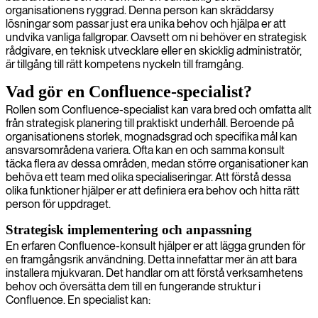
organisationens ryggrad. Denna person kan skräddarsy
lösningar som passar just era unika behov och hjälpa er att
undvika vanliga fallgropar. Oavsett om ni behöver en strategisk
rådgivare, en teknisk utvecklare eller en skicklig administratör,
är tillgång till rätt kompetens nyckeln till framgång.
Vad gör en Confluence-specialist?
Rollen som Confluence-specialist kan vara bred och omfatta allt
från strategisk planering till praktiskt underhåll. Beroende på
organisationens storlek, mognadsgrad och specifika mål kan
ansvarsområdena variera. Ofta kan en och samma konsult
täcka flera av dessa områden, medan större organisationer kan
behöva ett team med olika specialiseringar. Att förstå dessa
olika funktioner hjälper er att definiera era behov och hitta rätt
person för uppdraget.
Strategisk implementering och anpassning
En erfaren Confluence-konsult hjälper er att lägga grunden för
en framgångsrik användning. Detta innefattar mer än att bara
installera mjukvaran. Det handlar om att förstå verksamhetens
behov och översätta dem till en fungerande struktur i
Confluence. En specialist kan: