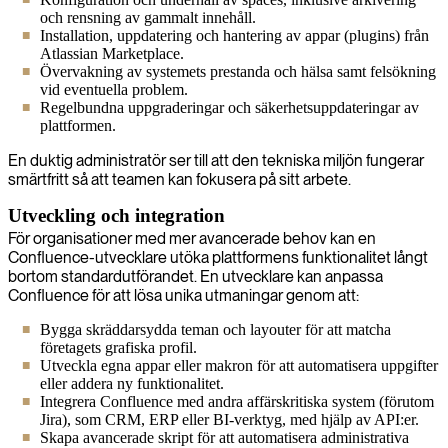
och rensning av gammalt innehåll.
Installation, uppdatering och hantering av appar (plugins) från
Atlassian Marketplace.
Övervakning av systemets prestanda och hälsa samt felsökning
vid eventuella problem.
Regelbundna uppgraderingar och säkerhetsuppdateringar av
plattformen.
En duktig administratör ser till att den tekniska miljön fungerar
smärtfritt så att teamen kan fokusera på sitt arbete.
Utveckling och integration
För organisationer med mer avancerade behov kan en
Confluence-utvecklare utöka plattformens funktionalitet långt
bortom standardutförandet. En utvecklare kan anpassa
Confluence för att lösa unika utmaningar genom att:
Bygga skräddarsydda teman och layouter för att matcha
företagets grafiska profil.
Utveckla egna appar eller makron för att automatisera uppgifter
eller addera ny funktionalitet.
Integrera Confluence med andra affärskritiska system (förutom
Jira), som CRM, ERP eller BI-verktyg, med hjälp av API:er.
Skapa avancerade skript för att automatisera administrativa