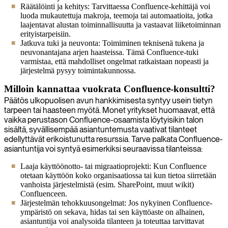
Räätälöinti ja kehitys: Tarvittaessa Confluence-kehittäjä voi
luoda mukautettuja makroja, teemoja tai automaatioita, jotka
laajentavat alustan toiminnallisuutta ja vastaavat liiketoiminnan
erityistarpeisiin.
Jatkuva tuki ja neuvonta: Toimiminen teknisenä tukena ja
neuvonantajana arjen haasteissa. Tämä Confluence-tuki
varmistaa, että mahdolliset ongelmat ratkaistaan nopeasti ja
järjestelmä pysyy toimintakunnossa.
Milloin kannattaa vuokrata Confluence-konsultti?
Päätös ulkopuolisen avun hankkimisesta syntyy usein tietyn
tarpeen tai haasteen myötä. Monet yritykset huomaavat, että
vaikka perustason Confluence-osaamista löytyisikin talon
sisältä, syvällisempää asiantuntemusta vaativat tilanteet
edellyttävät erikoistunutta resurssia. Tarve palkata Confluence-
asiantuntija voi syntyä esimerkiksi seuraavissa tilanteissa:
Laaja käyttöönotto- tai migraatioprojekti: Kun Confluence
otetaan käyttöön koko organisaatiossa tai kun tietoa siirretään
vanhoista järjestelmistä (esim. SharePoint, muut wikit)
Confluenceen.
Järjestelmän tehokkuusongelmat: Jos nykyinen Confluence-
ympäristö on sekava, hidas tai sen käyttöaste on alhainen,
asiantuntija voi analysoida tilanteen ja toteuttaa tarvittavat