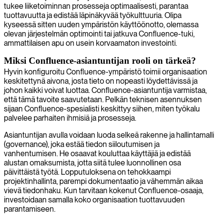
tukee liiketoiminnan prosesseja optimaalisesti, parantaa
tuottavuutta ja edistää läpinäkyvää työkulttuuria. Olipa
kyseessä sitten uuden ympäristön käyttöönotto, olemassa
olevan järjestelmän optimointi tai jatkuva Confluence-tuki,
ammattilaisen apu on usein korvaamaton investointi.
Miksi Confluence-asiantuntijan rooli on tärkeä?
Hyvin konfiguroitu Confluence-ympäristö toimii organisaation
keskitettynä aivona, josta tieto on nopeasti löydettävissä ja
johon kaikki voivat luottaa. Confluence-asiantuntija varmistaa,
että tämä tavoite saavutetaan. Pelkän teknisen asennuksen
sijaan Confluence-spesialisti keskittyy siihen, miten työkalu
palvelee parhaiten ihmisiä ja prosesseja.
Asiantuntijan avulla voidaan luoda selkeä rakenne ja hallintamalli
(governance), joka estää tiedon siiloutumisen ja
vanhentumisen. He osaavat kouluttaa käyttäjiä ja edistää
alustan omaksumista, jotta siitä tulee luonnollinen osa
päivittäistä työtä. Lopputuloksena on tehokkaampi
projektinhallinta, parempi dokumentaatio ja vähemmän aikaa
vievä tiedonhaku. Kun tarvitaan kokenut Confluence-osaaja,
investoidaan samalla koko organisaation tuottavuuden
parantamiseen.