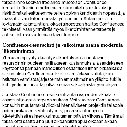
tarpeisiinne sopivan freelance-muotoisen Confluence-
konsultin. Toimintamallimme on suunniteltu joustavaksi ja
riskittömäksi: esittelemme teille sopivan kandidaatin nopeasti, ja
maksatte vain toteutuneista työtunneista. Autamme teitä
löytämään asiantuntijan, joka ei ainoastaan hallitse Confluencea
teknisesti, vaan ymmärtää myös liiketoimintanne tarpeita ja
auttaa teitä saavuttamaan tavoitteenne.
Confluence-resursointi ja -ulkoistus osana modernia
liiketoimintaa
Yhä useampi yritys kääntyy ulkoistuksen ja joustavan
resursoinnin puoleen hallitakseen kustannuksia ja saadakseen
käyttöönsä parhaan mahdollisen osaamisen ilman pitkäaikaisia
sitoumuksia. Confluence-ulkoistus on järkevä valinta, kun
halutaan varmistaa järjestelmän ammattimainen ylläpito, tuki ja
kehitys ilman tarvetta palkata omaa kokoaikaista työntekijää.
Joustava Confluence-resursointi antaa vapauden skaalata
asiantuntija-apua tarpeen mukaan. Voit vuokrata Confluence-
konsultin muutamaksi viikoksi intensiiviseen projektiin tai sopia
pidempiaikaisesta yhteistyöstä, jossa asiantuntija on
käytettävissä esimerkiksi muutaman päivän viikossa. Tämä malli
takaa, että saatte aina juuri oikeanlaista apua oikeaan aikaan,
vapauttaen sisäiset resurssinne keskittymään