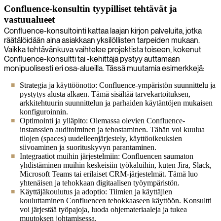
Confluence-konsultin tyypilliset tehtävät ja
vastuualueet
Confluence-konsultointi kattaa laajan kirjon palveluita, jotka
räätälöidään aina asiakkaan yksilöllisten tarpeiden mukaan.
Vaikka tehtävänkuva vaihtelee projektista toiseen, kokenut
Confluence-konsultti tai -kehittäjä pystyy auttamaan
monipuolisesti eri osa-alueilla. Tässä muutamia esimerkkejä:
Strategia ja käyttöönotto: Confluence-ympäristön suunnittelu ja
pystytys alusta alkaen. Tämä sisältää tarvekartoituksen,
arkkitehtuurin suunnittelun ja parhaiden käytäntöjen mukaisen
konfiguroinnin.
Optimointi ja ylläpito: Olemassa olevien Confluence-
instanssien auditoiminen ja tehostaminen. Tähän voi kuulua
tilojen (spaces) uudelleenjärjestely, käyttöoikeuksien
siivoaminen ja suorituskyvyn parantaminen.
Integraatiot muihin järjestelmiin: Confluencen saumaton
yhdistäminen muihin keskeisiin työkaluihin, kuten Jira, Slack,
Microsoft Teams tai erilaiset CRM-järjestelmät. Tämä luo
yhtenäisen ja tehokkaan digitaalisen työympäristön.
Käyttäjäkoulutus ja adoptio: Tiimien ja käyttäjien
kouluttaminen Confluencen tehokkaaseen käyttöön. Konsultti
voi järjestää työpajoja, luoda ohjemateriaaleja ja tukea
muutoksen johtamisessa.