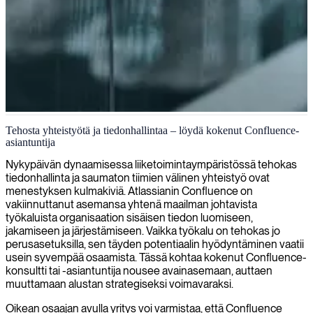
Confluence käyttöönotto ja konsultointi
Tehosta yhteistyötä ja tiedonhallintaa – löydä kokenut Confluence-
asiantuntija
Tarjoamme Confluence-asiantuntijakonsultointia, jotta tiimisi
yhteistyö tehostuisi, tiedonhallinta paranisi ja työnkulkujesi täysi
Nykypäivän dynaamisessa liiketoimintaympäristössä tehokas
potentiaali saataisiin käyttöön.
tiedonhallinta ja saumaton tiimien välinen yhteistyö ovat
menestyksen kulmakiviä. Atlassianin Confluence on
vakiinnuttanut asemansa yhtenä maailman johtavista
työkaluista organisaation sisäisen tiedon luomiseen,
jakamiseen ja järjestämiseen. Vaikka työkalu on tehokas jo
perusasetuksilla, sen täyden potentiaalin hyödyntäminen vaatii
usein syvempää osaamista. Tässä kohtaa kokenut Confluence-
konsultti tai -asiantuntija nousee avainasemaan, auttaen
muuttamaan alustan strategiseksi voimavaraksi.
Oikean osaajan avulla yritys voi varmistaa, että Confluence