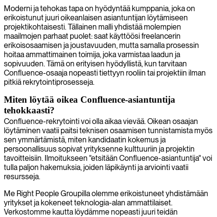
Moderni ja tehokas tapa on hyödyntää kumppania, joka on
erikoistunut juuri oikeanlaisen asiantuntijan löytämiseen
projektikohtaisesti. Tällainen malli yhdistää molempien
maailmojen parhaat puolet: saat käyttöösi freelancerin
erikoisosaamisen ja joustavuuden, mutta samalla prosessin
hoitaa ammattimainen toimija, joka varmistaa laadun ja
sopivuuden. Tämä on erityisen hyödyllistä, kun tarvitaan
Confluence-osaaja nopeasti tiettyyn rooliin tai projektiin ilman
pitkiä rekrytointiprosesseja.
Miten löytää oikea Confluence-asiantuntija
tehokkaasti?
Confluence-rekrytointi voi olla aikaa vievää. Oikean osaajan
löytäminen vaatii paitsi teknisen osaamisen tunnistamista myös
sen ymmärtämistä, miten kandidaatin kokemus ja
persoonallisuus sopivat yrityksenne kulttuuriin ja projektin
tavoitteisiin. Ilmoitukseen "etsitään Confluence-asiantuntija" voi
tulla paljon hakemuksia, joiden läpikäynti ja arviointi vaatii
resursseja.
Me Right People Groupilla olemme erikoistuneet yhdistämään
yritykset ja kokeneet teknologia-alan ammattilaiset.
Verkostomme kautta löydämme nopeasti juuri teidän