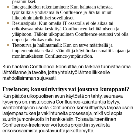
parannukset.
Integraatioiden rakentaminen: Kun halutaan tehostaa
työnkulkua yhdistämällä Confluence ja Jira tai muut
liiketoimintakriittiset sovellukset.
Resurssipula: Kun omalla IT-osastolla ei ole aikaa tai
erikoisosaamista keskittyä Confluencen kehittämiseen ja
ylläpitoon. Tällöin ulkopuolinen Confluence-resurssi voi olla
nopea ja tehokas ratkaisu.
Tietoturva ja hallintamalli: Kun on tarve määritellä ja
implementoida selkeät säännöt ja käyttöoikeusmallit laajaan ja
monimutkaiseen Confluence-ympäristöön.
Kun haetaan Confluence-konsulttia, on tärkeää tunnistaa oma
lähtötilanne ja tavoite, jotta yhteistyö lähtee liikkeelle
mahdollisimman sujuvasti.
Freelancer, konsulttiyritys vai joustava kumppani?
Kun päätös ulkopuolisen avun käytöstä on tehty, seuraava
kysymys on, mistä sopiva Confluence-asiantuntija löytyy.
Vaihtoehtoja on useita. Confluence-konsulttiyritys tarjoaa usein
laajempaa tukea ja vakiintuneita prosesseja, mikä voi sopia
suuriin ja monivuotisiin hankkeisiin. Toisaalta itsenäinen
Confluence-freelancer voi tuoda projektiin syvällistä
erikoisosaamista, joustavuutta ja ketteryyttä.