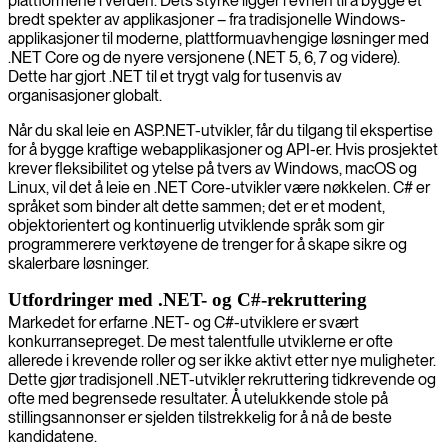
plattformene i verden. Dets styrke ligger i evnen til å bygge et
bredt spekter av applikasjoner – fra tradisjonelle Windows-
applikasjoner til moderne, plattformuavhengige løsninger med
.NET Core og de nyere versjonene (.NET 5, 6, 7 og videre).
Dette har gjort .NET til et trygt valg for tusenvis av
organisasjoner globalt.
Når du skal leie en ASP.NET-utvikler, får du tilgang til ekspertise
for å bygge kraftige webapplikasjoner og API-er. Hvis prosjektet
krever fleksibilitet og ytelse på tvers av Windows, macOS og
Linux, vil det å leie en .NET Core-utvikler være nøkkelen. C# er
språket som binder alt dette sammen; det er et modent,
objektorientert og kontinuerlig utviklende språk som gir
programmerere verktøyene de trenger for å skape sikre og
skalerbare løsninger.
Utfordringer med .NET- og C#-rekruttering
Markedet for erfarne .NET- og C#-utviklere er svært
konkurransepreget. De mest talentfulle utviklerne er ofte
allerede i krevende roller og ser ikke aktivt etter nye muligheter.
Dette gjør tradisjonell .NET-utvikler rekruttering tidkrevende og
ofte med begrensede resultater. Å utelukkende stole på
stillingsannonser er sjelden tilstrekkelig for å nå de beste
kandidatene.