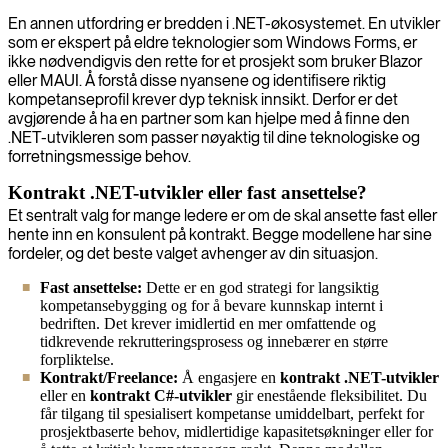
En annen utfordring er bredden i .NET-økosystemet. En utvikler
som er ekspert på eldre teknologier som Windows Forms, er
ikke nødvendigvis den rette for et prosjekt som bruker Blazor
eller MAUI. Å forstå disse nyansene og identifisere riktig
kompetanseprofil krever dyp teknisk innsikt. Derfor er det
avgjørende å ha en partner som kan hjelpe med å finne den
.NET-utvikleren som passer nøyaktig til dine teknologiske og
forretningsmessige behov.
Kontrakt .NET-utvikler eller fast ansettelse?
Et sentralt valg for mange ledere er om de skal ansette fast eller
hente inn en konsulent på kontrakt. Begge modellene har sine
fordeler, og det beste valget avhenger av din situasjon.
Fast ansettelse:
Dette er en god strategi for langsiktig
kompetansebygging og for å bevare kunnskap internt i
bedriften. Det krever imidlertid en mer omfattende og
tidkrevende rekrutteringsprosess og innebærer en større
forpliktelse.
Kontrakt/Freelance:
Å engasjere en
kontrakt .NET-utvikler
eller en
kontrakt C#-utvikler
gir enestående fleksibilitet. Du
får tilgang til spesialisert kompetanse umiddelbart, perfekt for
prosjektbaserte behov, midlertidige kapasitetsøkninger eller for