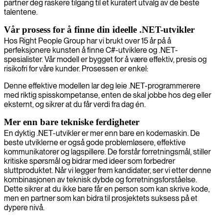
partner deg raskere tilgang til et kuratert utvalg av de beste
talentene.
Vår prosess for å finne din ideelle .NET-utvikler
Hos Right People Group har vi brukt over 15 år på å
perfeksjonere kunsten å finne C#-utviklere og .NET-
spesialister. Vår modell er bygget for å være effektiv, presis og
risikofri for våre kunder. Prosessen er enkel:
Denne effektive modellen lar deg leie .NET-programmerere
med riktig spisskompetanse, enten de skal jobbe hos deg eller
eksternt, og sikrer at du får verdi fra dag én.
Mer enn bare tekniske ferdigheter
En dyktig .NET-utvikler er mer enn bare en kodemaskin. De
beste utviklerne er også gode problemløsere, effektive
kommunikatorer og lagspillere. De forstår forretningsmål, stiller
kritiske spørsmål og bidrar med ideer som forbedrer
sluttproduktet. Når vi legger frem kandidater, ser vi etter denne
kombinasjonen av teknisk dybde og forretningsforståelse.
Dette sikrer at du ikke bare får en person som kan skrive kode,
men en partner som kan bidra til prosjektets suksess på et
dypere nivå.