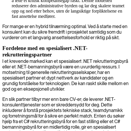
å tette et kritisk kompetansegap raskt. Denne modellen
reduserer den administrative byrden og lar deg skalere teamet
opp og ned etter behov, uten de langsiktige forpliktelsene en
fast ansettelse medfører.
For mange er en hybrid tilnærming optimal. Ved å starte med en
konsulent kan du sikre fremdrift i prosjektet samtidig som du
vurderer om et langvarig ansettelsesforhold er riktig på sikt.
Fordelene med en spesialisert .NET-
rekrutteringspartner
I et krevende marked kan et spesialisert .NET rekrutteringsbyrå
eller et .NET-bemanningsbyrå være en uvurderlig ressurs. I
motsetning til generelle rekrutteringsselskaper, har en
spesialisert partner et dypt nettverk av kandidater og en
grundig forståelse for teknologien. De kan raskt skille mellom en
god og en eksepsjonell utvikler.
En slik partner tilbyr mer enn bare CV-er; de leverer .NET-
konsulenttjenester som er skreddersydd for deg. Dette
inkluderer å forstå prosjektets tekniske stack, teamdynamikk
og forretningsmål for å sikre en perfekt match. Enten du søker
hjelp fra et C# rekrutteringsbyrå for en fast stilling eller et C#
bemanningsbyrå for en midlertidig rolle, gir en spesialisert