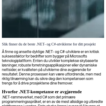
.NET/C# programvareutvikling
Slik finner du de beste .NET- og C#-utviklerne for ditt prosjekt
Vi leverer ekspert .NET/C# utviklere som bygger robuste og
Å finne og ansette dyktige .NET- og C#-utviklere er en kritisk
skalerbare programvareløsninger perfekt tilpasset dine unike
suksessfaktor for bedrifter som bygger på Microsofts
forretningsbehov.
teknologiplattform. Enten du utvikler komplekse skybaserte
løsninger, robuste forretningsapplikasjoner eller dynamiske
nettsider, er kvaliteten på utviklerne dine avgjørende for
resultatet. Denne prosessen kan være utfordrende, men med
riktig tilnærming kan du sikre deg den kompetansen som
trengs for å drive prosjektene dine fremover.
Hvorfor .NET-kompetanse er avgjørende
.NET-rammeverket, med C# som det primære
programmeringsspråket, er en av de mest allsidige og utbredte